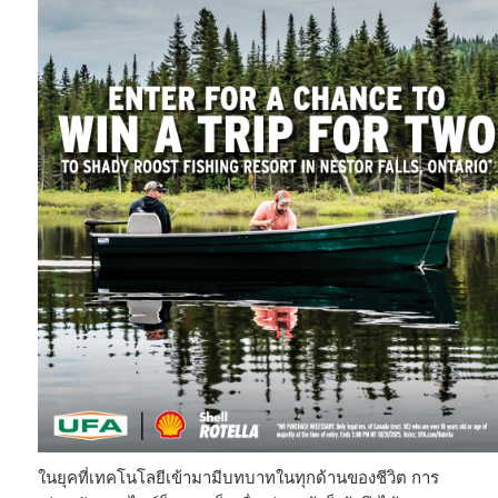
ในยุคที่เทคโนโลยีเข้ามามีบทบาทในทุกด้านของชีวิต การ