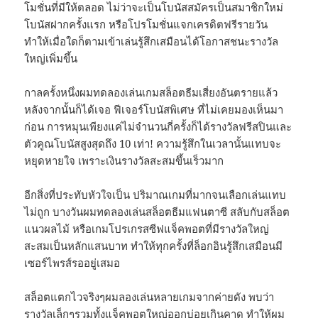
โมชั่นที่มีให้ตลอด ไม่ว่าจะเป็นโบนัสสมัครเป็นสมาชิกใหม่
โบนัสฝากครั้งแรก หรือโปรโมชั่นแจกเครดิตฟรีรายวัน
ทำให้เมื่อใดก็ตามเข้าเล่นรู้สึกเสมือนได้โอกาสชนะรางวัล
ใหญ่เพิ่มขึ้น
กาลครั้งหนึ่งผมทดลองเล่นเกมสล็อตธีมเสี่ยงอันตรายแล้ว
หลังจากนั้นก็ได้เจอ ฟีเจอร์โบนัสพิเศษ ที่ไม่เคยมองเห็นมา
ก่อน การหมุนเพียงแค่ไม่จำนวนกี่ครั้งก็ได้รางวัลฟรีสปินและ
ตัวคูณโบนัสสูงสุดถึง 10 เท่า! ความรู้สึกในเวลานั้นแทบจะ
หยุดหายใจ เพราะเงินรางวัลสะสมขึ้นเร็วมาก
อีกสิ่งที่ประทับหัวใจเป็น ปริมาณเกมที่มากจนเลือกเล่นแทบ
ไม่ถูก บางวันผมทดลองเล่นสล็อตธีมแฟนตาซี สลับกับสล็อต
แนวผลไม้ หรือเกมโปรเกรสซีฟแจ็คพอตที่มีรางวัลใหญ่
สะสมเป็นหลักแสนบาท ทำให้ทุกครั้งที่ล็อกอินรู้สึกเสมือนมี
เซอร์ไพรส์รออยู่เสมอ
สล็อตแตกไวจริงๆผมลองเล่นหลายเกมจากค่ายดัง พบว่า
รางวัลเล็กๆรวมทั้งแจ็คพอตใหญ่ออกบ่อยเกินคาด ทำให้ผม