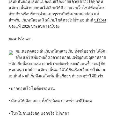
เล่นพนันออนไลน์ก็แปลงเป็นเรื่องง่ายแล้วก็เข้าถึงได้ทุกคน
แม้กระนั้นถ้าหากคุณไม่เลือกให้ดี อาจเจอเว็บไซต์ที่คดโกง
จ่ายช้า หรือบริการห่วยแตกๆราวกับที่เคยพบมาก่อน แต่
สำหรับ เว็บพนันออนไลน์เว็บไซต์ตรงไม่ผ่านเอเย่นต์
ufabet
ของแท้ 2026 ประสบการณ์ของ
ผมแปรไปเลย
ผมเคยทดลองเล่นเว็บพนันหลายเว็บ ทั้งๆที่บอกว่า ได้เงิน
จริง แต่ว่าเพียงพอถึงเวลาถอนกลับเผชิญกับปัญหาหลาย
ชนิด อีกทั้งระบบล่ม ถอนช้า จะต้องรับรองตัวตนซ้ำๆจนรู้สึก
หมดสนุก ufabet แม้กระนั้นพอใช้ได้ยินเรื่องเว็บตรงไม่ผ่าน
เอเย่นต์ ผมก็เริ่มพึงพอใจเพิ่มขึ้นเรื่อยๆ ด้วยเหตุว่าได้ยินว่า
• ฝากถอนเร็ว ไม่ต้องรอนาน
• มีเกมให้เลือกเยอะ ทั้งยังสล็อต บาคาร่า คาสิโนสด
• โปรโมชั่นแจ้งชัด แจกจริง ไม่จกตา