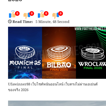
0
0
0
0
Read Time:
5 Minute, 48 Second
Ufawinner88 เว็บไซต์พนันออนไลน์ เว็บตรงไม่ผ่านเอเย่นต์
ของจริง 2026