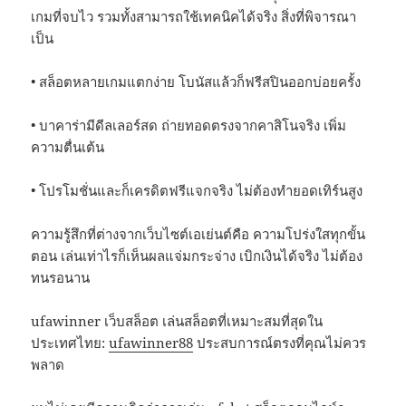
เกมที่จบไว รวมทั้งสามารถใช้เทคนิคได้จริง สิ่งที่พิจารณา
เป็น
• สล็อตหลายเกมแตกง่าย โบนัสแล้วก็ฟรีสปินออกบ่อยครั้ง
• บาคาร่ามีดีลเลอร์สด ถ่ายทอดตรงจากคาสิโนจริง เพิ่ม
ความตื่นเต้น
• โปรโมชั่นและก็เครดิตฟรีแจกจริง ไม่ต้องทำยอดเทิร์นสูง
ความรู้สึกที่ต่างจากเว็บไซต์เอเย่นต์คือ ความโปร่งใสทุกขั้น
ตอน เล่นเท่าไรก็เห็นผลแจ่มกระจ่าง เบิกเงินได้จริง ไม่ต้อง
ทนรอนาน
ufawinner เว็บสล็อต เล่นสล็อตที่เหมาะสมที่สุดใน
ประเทศไทย:
ufawinner88
ประสบการณ์ตรงที่คุณไม่ควร
พลาด