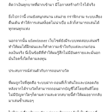
คิดว่าเงินทุกบาทที่ฝากเข้ามา มีโอกาสสร้างกำไรได้จริง
ยิ่งไปกว่านี้ เกมยังสนุกสนาน เล่นง่าย กราฟิกงาม ระบบเสียง
ตื่นเต้น ทำให้การเล่นสล็อตไม่น่าเบื่อ แล้วก็สามารถเล่นได้
ทุกหนทุกแห่ง
นอกจากนั้น ufawinner เว็บไซต์ยังมีระบบทดสอบเล่นฟรี
ทำให้ผมได้ฝึกฝนและก็ทำความเข้าใจกับแต่ละเกมก่อน
ลงเงินจริง นี่เป็นข้อดีที่ทำให้ผมรู้สึกไม่มีอันตรายและมั่นอก
มั่นใจครั้งใดก็ตามลงทุน
ประสบการณ์ส่วนตัวกับการถอนรางวัล
ที่ผมถูกใจที่สุดคือ ระบบฝาก-ถอนที่เร็วทันใจและปลอดภัย
หลังจากได้รางวัลก็สามารถถอนฝากบัญชีได้โดยทันทีโดย
ไม่มีปัญหาใดๆก็ตามความสะดวกสบายนี้ทำให้ผมอยากกลับ
มาเล่นซ้ำเสมอๆ