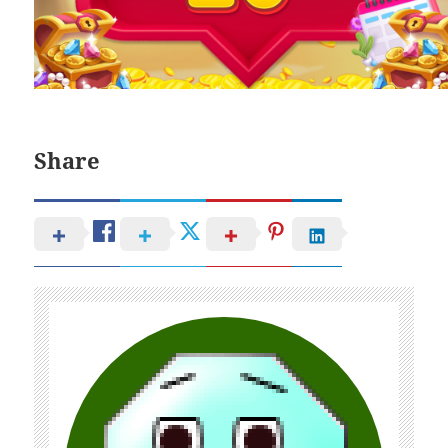
Share