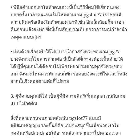
• พินิจคำบอกเล่าในหัวตนเอง: นี่เป็นวิธีที่ผมใช้เช็กตนเอง
บ่อยครั้ง เวลาคนเล่นเริ่มไหลตามเกม pgslot77 เราชอบมี
ความคิดหรือเสียงในหัวตลอด อาทิเช่น อีกเล็กน้อยก็มา เอา
คืนก่อนแล้วจะพอ ซึ่งนี่เป็นสัญญาณที่บอกว่าอารมณ์กำลังนำ
เหตุผลแบบสุดๆ
• เห็นด้วยเรื่องจริงให้ได้: บางโอกาสจังหวะของเกม pg77
บางจังหวะก็ไม่ควรตามต่อ นี่เป็นสิ่งที่เราจะต้องเห็นด้วยให้
ได้ ผู้ที่คุมเกมได้ดีชอบไม่เพียรพยายามตามทุกจังหวะของ
เกม จังหวะไหนควรพักก่อนก็พัก รอคอยจังหวะที่ใช่และก็หลัง
จากนั้นจึงค่อยตามต่อก็ไม่สาย
3. ผู้ที่ควบคุมสติได้ เป็นผู้ที่มีความคิดริเริ่มสนุกสนานกับเกม
แบบไม่กดดัน
สิ่งที่หลายท่านพบภายหลังเล่น pgslot77 แบบมี
สติสัมปชัญญะเยอะขึ้นก็คือ เกมจะสนุกขึ้นเมื่อพวกเราไม่
กดดันหรือปลดปล่อยให้อารมณ์ลากพวกเราไปตลอดเวลา