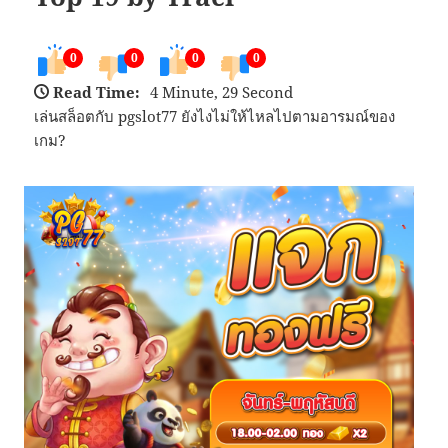
0
0
0
0
Read Time:
4 Minute, 29 Second
เล่นสล็อตกับ pgslot77 ยังไงไม่ให้ไหลไปตามอารมณ์ของ
เกม?