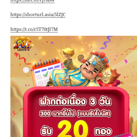
https://shorturl.asia/5lZJC
https://t.co/r5T70tJI7M