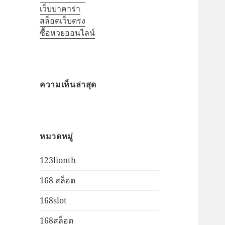
เว็บบาคาร่า
สล็อตเว็บตรง
ซื้อหวยออนไลน์
ความเห็นล่าสุด
หมวดหมู่
123lionth
168 สล็อต
168slot
168สล็อต