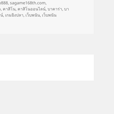
y888
,
sagame168th.com
,
o
,
คาสิโน
,
คาสิโนออนไลน์
,
บาคาร่า
,
บา
น์
,
เกมยิงปลา
,
เว็บพนัน
,
เว็บพนัน