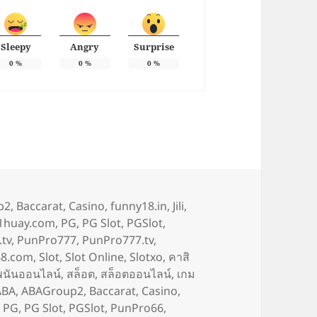
Sleepy
Angry
Surprise
0
%
0
%
0
%
p2
,
Baccarat
,
Casino
,
funny18.in
,
Jili
,
1huay.com
,
PG
,
PG Slot
,
PGSlot
,
tv
,
PunPro777
,
PunPro777.tv
,
68.com
,
Slot
,
Slot Online
,
Slotxo
,
คาสิ
พนันออนไลน์
,
สล็อต
,
สล็อตออนไลน์
,
เกม
ABA
,
ABAGroup2
,
Baccarat
,
Casino
,
,
PG
,
PG Slot
,
PGSlot
,
PunPro66
,