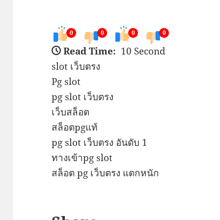
0
0
0
0
Read Time:
10 Second
slot เว็บตรง
Pg slot
pg slot เว็บตรง
เว็บสล็อต
สล็อตpgแท้
pg slot เว็บตรง อันดับ 1
ทางเข้าpg slot
สล็อต pg เว็บตรง แตกหนัก