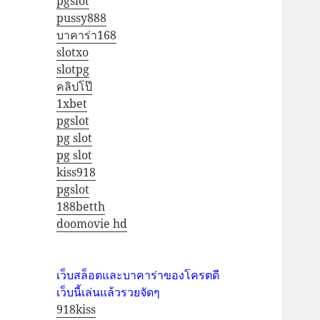
pgslot
pussy888
บาคาร่า168
slotxo
slotpg
คลิปโป๊
1xbet
pgslot
pg slot
pg slot
kiss918
pgslot
188betth
doomovie hd
เว็บสล็อตและบาคาร่าของโครตดี
เว็บนี้เล่นแล้วรวยจัดๆ
918kiss