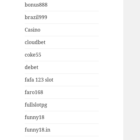
bonus888
brazil999
Casino
cloudbet
coke55
debet
fafa 123 slot
faro168
fullslotpg
funny18
funny18.in