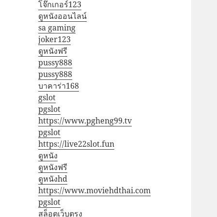
โจ๊กเกอร์123
ดูหนังออนไลน์
sa gaming
joker123
ดูหนังฟรี
pussy888
pussy888
บาคาร่า168
gslot
pgslot
https://www.pgheng99.tv
pgslot
https://live22slot.fun
ดูหนัง
ดูหนังฟรี
ดูหนังhd
https://www.moviehdthai.com
pgslot
สล็อตเว็บตรง