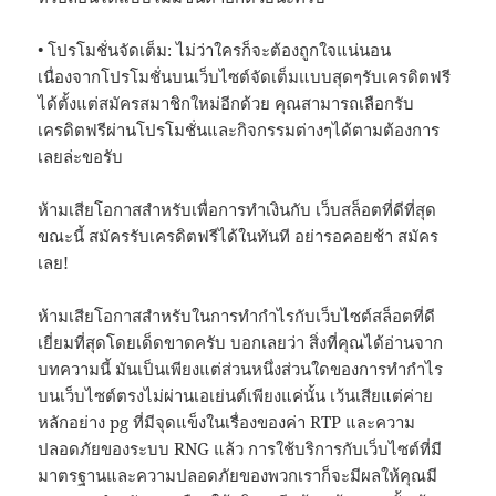
• โปรโมชั่นจัดเต็ม: ไม่ว่าใครก็จะต้องถูกใจแน่นอน
เนื่องจากโปรโมชั่นบนเว็บไซต์จัดเต็มแบบสุดๆรับเครดิตฟรี
ได้ตั้งแต่สมัครสมาชิกใหม่อีกด้วย คุณสามารถเลือกรับ
เครดิตฟรีผ่านโปรโมชั่นและกิจกรรมต่างๆได้ตามต้องการ
เลยล่ะขอรับ
ห้ามเสียโอกาสสำหรับเพื่อการทำเงินกับ เว็บสล็อตที่ดีที่สุด
ขณะนี้ สมัครรับเครดิตฟรีได้ในทันที อย่ารอคอยช้า สมัคร
เลย!
ห้ามเสียโอกาสสำหรับในการทำกำไรกับเว็บไซต์สล็อตที่ดี
เยี่ยมที่สุดโดยเด็ดขาดครับ บอกเลยว่า สิ่งที่คุณได้อ่านจาก
บทความนี้ มันเป็นเพียงแต่ส่วนหนึ่งส่วนใดของการทำกำไร
บนเว็บไซต์ตรงไม่ผ่านเอเย่นต์เพียงแค่นั้น เว้นเสียแต่ค่าย
หลักอย่าง pg ที่มีจุดแข็งในเรื่องของค่า RTP และความ
ปลอดภัยของระบบ RNG แล้ว การใช้บริการกับเว็บไซต์ที่มี
มาตรฐานและความปลอดภัยของพวกเราก็จะมีผลให้คุณมี