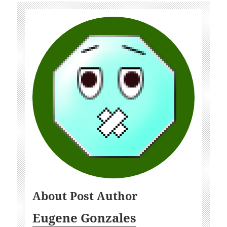
About Post Author
Eugene Gonzales