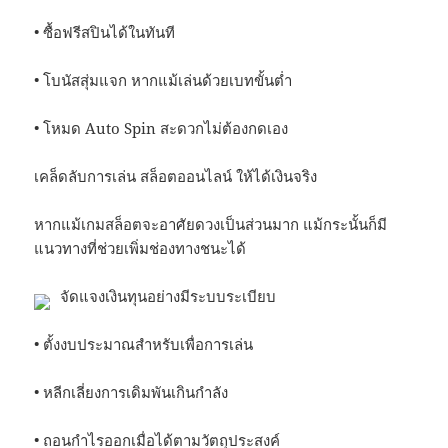
• ซื้อฟรีสปินได้ในทันที
• โบนัสสุ่มแจก หากแม้เล่นด้วยเบทขั้นต่ำ
• โหมด Auto Spin สะดวกไม่ต้องกดเอง
เคล็ดลับการเล่น สล็อตออนไลน์ ให้ได้เงินจริง
หากแม้เกมสล็อตจะอาศัยดวงเป็นส่วนมาก แม้กระนั้นก็มี
แนวทางที่ช่วยเพิ่มช่องทางชนะได้
จัดแจงเงินทุนอย่างมีระบบระเบียบ
• ตั้งงบประมาณสำหรับเพื่อการเล่น
• หลีกเลี่ยงการเดิมพันเกินกำลัง
• ถอนกำไรออกเมื่อได้ตามวัตถุประสงค์