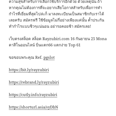
ความสุขสำหรับการเลือกใช้บริการอีกด้วย ด้วยเหตุนั้น ถ้า
หากคุณไม่ต้องการที่จะอยากเสียโอกาสสำหรับเพื่อการทำ
กำไรที่เยี่ยมที่สุดไปล่ะก็ มาลงทะเบียนเป็นสมาชิกกับเราได้
เลยครับ สมัครฟรี ใช้ข้อมูลไม่กี่อย่างเพียงแค่นั้น ค้ำประกัน
ทำกำไรแบบชิวๆแน่นอน อย่ารอคอยช้า สมัครเลย!
เว็บตรงสล็อต สล็อต Rayzubiri.com 16 กันยายน 25 Mona
คาสิโนออนไลน์ ปั่นแตก66 แตกง่าย Top 61
ขอขอบพระคุณ Ref.
pgslot
https://bit.ly/rayzubiri
https://rebrand.ly/rayzubiri
https://cutly.info/rayzubiri
https://shorturl.asia/syDbN