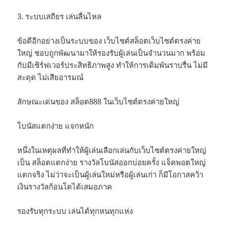
3. ระบบเสถียร เล่นลื่นไหล
ข้อดีอีกอย่างเป็นระบบของ เว็บไซต์สล็อตเว็บไซต์ตรงค่าย
ใหญ่ ชอบถูกพัฒนามาให้รองรับผู้เล่นเป็นจำนวนมาก พร้อม
กับมีเซิร์ฟเวอร์ประสิทธิภาพสูง ทำให้การเดิมพันราบรื่น ไม่มี
สะดุด ไม่เสียอารมณ์
ลักษณะเด่นของ สล็อต888 ในเว็บไซต์ตรงค่ายใหญ่
โบนัสแตกง่าย แจกหนัก
หนึ่งในเหตุผลที่ทำให้ผู้เล่นเลือกเล่นกับเว็บไซต์ตรงค่ายใหญ่
เป็น สล็อตแตกง่าย รางวัลโบนัสออกบ่อยครั้ง แจ็คพอตใหญ่
แตกจริง ไม่ว่าจะเป็นผู้เล่นใหม่หรือผู้เล่นเก่า ก็มีโอกาสคว้า
เงินรางวัลก้อนโตได้เสมอภาค
รองรับทุกระบบ เล่นได้ทุกหนทุกแห่ง