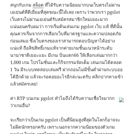
สนุกกับเกม
สล็อต
ที่ได้รับความนิยมมากบนเว็บตรงไม่ผ่าน
เอเย่นต์ที่ดีเยี่ยมที่สุดขณะนี้ได้เลย เพราะว่าพวกเรา pgslot
เว็บตรงไม่ผ่านเอเย่นต์รับสมัครสมาชิกใหม่เยอะมาก
แน่นอนครับผมว่า การเริ่มต้นเล่นเกม pgslot เว็บ แท้ ที่ดีนั้น
คุณควรเริ่มจากการเลือกเว็บที่มาตรฐานและความปลอดภัย
ก่อนเสมอ ซึ่งเว็บตรงของเราสามารถตอบปัญหาได้อย่าง
แน่แท้ ถือลิขสิทธิ์เกมแท้จากค่ายเกมชั้นแนวหน้าระดับ
นานาชาติเยอะแยะ มีเกม ปั่นแตก66 ให้เลือกเล่นมากกว่า
1,000 เกม โปรโมชั่นและก็กิจกรรมจัดเต็ม เล่นเกมได้ตลอด
1 วัน มีระบบทดสอบเล่นฟรี ฝากถอนไม่มีขั้นต่ำผ่านระบบออ
โต้อีกด้วย แล้วจะรอคอยอะไรอีกล่ะนะครับ คลิกปากทางเข้า
แล้วสมัครเลย!
ค่า RTP บนเกม pgslot ทำไมถึงได้รับความเชื่อใจมากก
ว่าเกมอื่น?
จะเรียกว่าเป็นเกม pgslot เป็นที่นิยมสูงที่สุดในโลกก็อาจจะ
ไม่ผิดนักหรอกครับ เพราะนอกจากความนิยมของตัวเกม