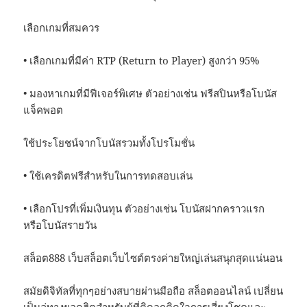
เลือกเกมที่สมควร
• เลือกเกมที่มีค่า RTP (Return to Player) สูงกว่า 95%
• มองหาเกมที่มีฟีเจอร์พิเศษ ตัวอย่างเช่น ฟรีสปินหรือโบนัส
แจ็คพอต
ใช้ประโยชน์จากโบนัสรวมทั้งโปรโมชั่น
• ใช้เครดิตฟรีสำหรับในการทดสอบเล่น
• เลือกโปรที่เพิ่มเงินทุน ตัวอย่างเช่น โบนัสฝากคราวแรก
หรือโบนัสรายวัน
สล็อต888 เว็บสล็อตเว็บไซต์ตรงค่ายใหญ่เล่นสนุกสุดแน่นอน
สมัยดิจิทัลที่ทุกๆอย่างสบายผ่านมือถือ สล็อตออนไลน์ เปลี่ยน
เป็นลู่ทางยอดฮิตสำหรับผู้ที่ติดอกติดใจการเสี่ยงโชคและ