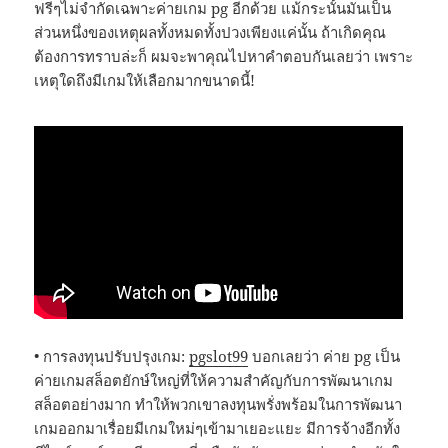
ฟรีๆไม่จำกัดเฉพาะค่ายเกม pg อีกด้วย แม้กระนั้นมันเป็น
ส่วนหนึ่งของเหตุผลทั้งหมดทั้งปวงเพียงแค่นั้น ถ้าเกิดคุณ
ต้องการทราบล่ะก็ ผมจะพาคุณไปหาคำตอบกันเลยว่า เพราะ
เหตุใดถึงมีเกมให้เลือกมากขนาดนี้!
• การลงทุนปรับปรุงเกม:
pgslot99
บอกเลยว่า ค่าย pg เป็น
ค่ายเกมสล็อตยักษ์ใหญ่ที่ให้ความสำคัญกับการพัฒนาเกม
สล็อตอย่างมาก ทำให้พวกเขาลงทุนพรั่งพร้อมในการพัฒนา
เกมออกมาเรื่อยมีเกมใหม่ๆเข้ามาเยอะแยะ มีการจ้างอีกทั้ง