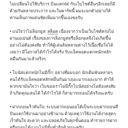
ไม่เปลี่ยนไปใช้บริการ ปั่นแตก66 กับเว็บไซต์อื่นๆอีกเลยก็มี
ด้วยกันหลายประการ และในพาร์ทนี้ ผมจะยกตัวอย่างให้
ท่านเห็นภาพเด่นชัดเพิ่มมากขึ้นเองขอรับ
• แน่ใจว่าไม่ล็อกยูส:
สล็อต
เนื่องจากว่าเป็นเว็บไซต์ตรงไม่
ผ่านเอเย่นต์ เรื่องของการล็อกยูสหรือล็อกผลจึงไม่เกิดขึ้น
อย่างไม่ต้องสงสัย ทำให้ผู้เล่นล้นหลามต่างไว้เนื้อเชื่อใจได้
เลยว่า มีโอกาสได้กำไรได้จริง รับแจ็คพอตแตกหนักหลัก
หมื่นกันมาแล้วจริงๆ
• โบนัสแตกหนักไม่มีกั๊ก: อย่างที่ผมบอก นักเดิมพันหลายๆ
คนได้รับแจ็คพอตหลักหมื่นกันมาเยอะมากเยอะมาก ทำให้
พวกเขามั่นใจว่า เว็บของเราไม่มีกั๊กโบนัสอย่างไม่ต้องสงสัย
ถ้าเกิดคุณเล่นได้ ได้กำไรได้ ก็สามารถถอนได้จริงนะครับ
• ฝากถอนเร็วทันใจ: ระบบฝากถอนออโต้เป็นระบบฝากถอนที่
ปั่นแตกใช้งานมาอย่างช้านาน ด้วยเหตุว่าใช้งานได้ง่ายสุดๆ
เร็วทันใจ สะดวก และปลอดภัยในทุกขั้นตอน ทำรายการฝาก
หรือถอนได้แบบไม่มีขั้นต่ำอีกด้วยนะครับ