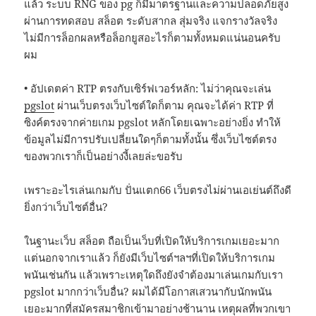
แล้ว ระบบ RNG ของ pg ก็มีมาตรฐานและความปลอดภัยสูง
ผ่านการทดสอบ สล็อต ระดับสากล สุ่มจริง แจกรางวัลจริง
ไม่มีการล็อกผลหรือล็อกยูสอะไรก็ตามทั้งหมดแน่นอนครับ
ผม
• อัปเดตค่า RTP ตรงกับเซิร์ฟเวอร์หลัก: ไม่ว่าคุณจะเล่น
pgslot
ผ่านเว็บตรงเว็บไซต์ใดก็ตาม คุณจะได้ค่า RTP ที่
ซิงค์ตรงจากค่ายเกม pgslot หลักโดยเฉพาะอย่างยิ่ง ทำให้
ข้อมูลไม่มีการปรับเปลี่ยนใดๆก็ตามทั้งนั้น ซึ่งเว็บไซต์ตรง
ของพวกเราก็เป็นอย่างงี้เลยล่ะขอรับ
เพราะอะไรเล่นเกมกับ ปั่นแตก66 เว็บตรงไม่ผ่านเอเย่นต์ถึงดี
ยิ่งกว่าเว็บไซต์อื่น?
ในฐานะเว็บ สล็อต ถือเป็นเว็บที่เปิดให้บริการเกมเยอะมาก
แต่นอกจากเราแล้ว ก็ยังมีเว็บไซต์ฯลฯที่เปิดให้บริการเกม
พนันเช่นกัน แล้วเพราะเหตุใดถึงยังจำต้องมาเล่นเกมกับเรา
pgslot มากกว่าเว็บอื่น? ผมได้มีโอกาสเสวนากับนักพนัน
เยอะมากที่สมัครสมาชิกเข้ามาอย่างช้านาน เหตุผลที่พวกเขา