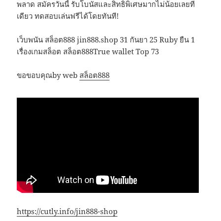
พลาด สมัครวันนี้ รับโบนัสและสิทธิพิเศษมากไม่น้อยเลยที
เดียว ทดสอบเล่นฟรีได้โดยทันที!
เว็บพนัน สล็อต888 jin888.shop 31 กันยา 25 Ruby ยืน 1
เรื่องเกมสล็อต สล็อต888True wallet Top 73
ขอขอบคุณby web
สล็อต888
https://cutly.info/jin888-shop