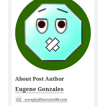
About Post Author
Eugene Gonzales
noreply@heroslot88.com