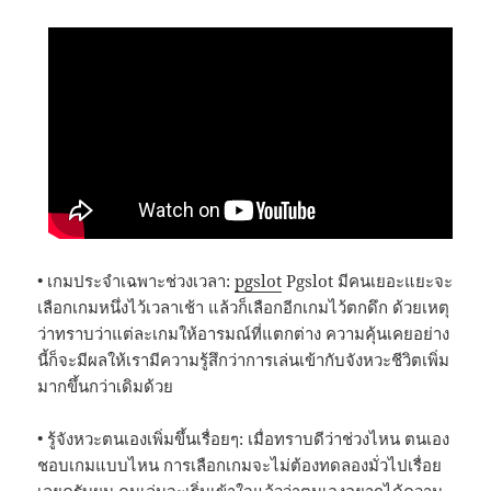
• เกมประจำเฉพาะช่วงเวลา:
pgslot
Pgslot มีคนเยอะแยะจะ
เลือกเกมหนึ่งไว้เวลาเช้า แล้วก็เลือกอีกเกมไว้ตกดึก ด้วยเหตุ
ว่าทราบว่าแต่ละเกมให้อารมณ์ที่แตกต่าง ความคุ้นเคยอย่าง
นี้ก็จะมีผลให้เรามีความรู้สึกว่าการเล่นเข้ากับจังหวะชีวิตเพิ่ม
มากขึ้นกว่าเดิมด้วย
• รู้จังหวะตนเองเพิ่มขึ้นเรื่อยๆ: เมื่อทราบดีว่าช่วงไหน ตนเอง
ชอบเกมแบบไหน การเลือกเกมจะไม่ต้องทดลองมั่วไปเรื่อย
เลยครับผม คนเล่นจะเริ่มเข้าใจแล้วว่าตนเองอยากได้ความ