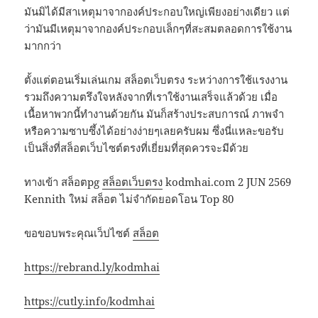
มันมิได้มีสาเหตุมาจากองค์ประกอบใหญ่เพียงอย่างเดียว แต่
ว่ามันมีเหตุมาจากองค์ประกอบเล็กๆที่สะสมตลอดการใช้งาน
มากกว่า
ตั้งแต่ตอนเริ่มเล่นเกม สล็อตเว็บตรง ระหว่างการใช้แรงงาน
รวมถึงความตรึงใจหลังจากที่เราใช้งานเสร็จแล้วด้วย เมื่อ
เนื้อหาพวกนี้ทำงานด้วยกัน มันก็สร้างประสบการณ์ ภาพจำ
หรือความซาบซึ้งได้อย่างง่ายๆเลยครับผม ซึ่งนี่แหละขอรับ
เป็นสิ่งที่สล็อตเว็บไซต์ตรงที่เยี่ยมที่สุดควรจะมีด้วย
ทางเข้า สล็อตpg
สล็อตเว็บตรง
kodmhai.com 2 JUN 2569
Kennith ใหม่ สล็อต ไม่จำกัดยอดโอน Top 80
ขอขอบพระคุณเว็ปไซต์
สล็อต
https://rebrand.ly/kodmhai
https://cutly.info/kodmhai