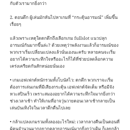
กับตัวเรามากยิ่งกว่า
2. ตอนดึก ผู้เล่นมักหันไปหาเกมที่ “กระตุ้นอารมณ์” เพิ่มขึ้น
เรื่อยๆ
แล้วเพราะเหตุใดตกดึกถึงเลือกเกม fullslot แนวปลุก
อารมณ์กันมากขึ้นล่ะ? ด้วยเหตุว่าพลังงานแล้วก็อารมณ์ของ
พวกเราเริ่มเปลี่ยนแปลงแล้วนั่นเองนะครับ หลายคนจะเริ่ม
อยากได้ความระทึกใจหรืออะไรก็ได้ที่ช่วยปลดล็อกความ
เคร่งเครียดกันสักหน่อยนั่นเอง
• เกมเอฟเฟกต์หนักรวมทั้งโบนัสไว: ตกดึก พวกเราจะเริ่ม
ต้องการเล่นเกมที่มีเสียงกระตุ้น เอฟเฟกต์จัดเต็ม หรือมีจัง
หวะสปินเร็ว เพราะสมองอยากได้ความระทึกใจมากยิ่งกว่า
ช่วงเวลาเช้า ทำให้เกมที่อาจวุ่นวายตอนเวลาเช้ากลายเป็น
เล่นบันเทิงใจในเวลาดึกดื่นไปเลย
• กล้าแปลงเกมรวมทั้งลองอะไรใหม่: เวลากลางคืนเป็นตอนที่
ผู้คนจำนวนมากอยากคลายอารมณ์มากยิ่งกว่าเดิม ก็เลยกล้า