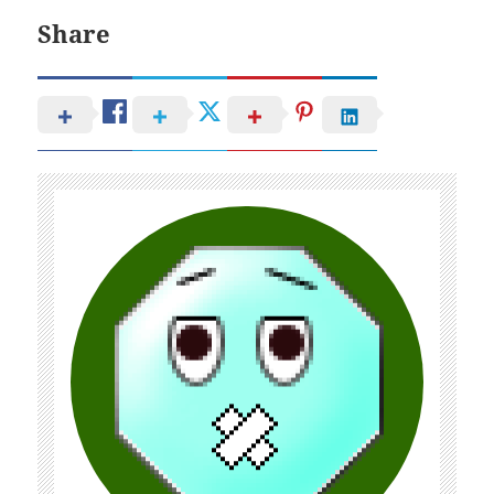
Share