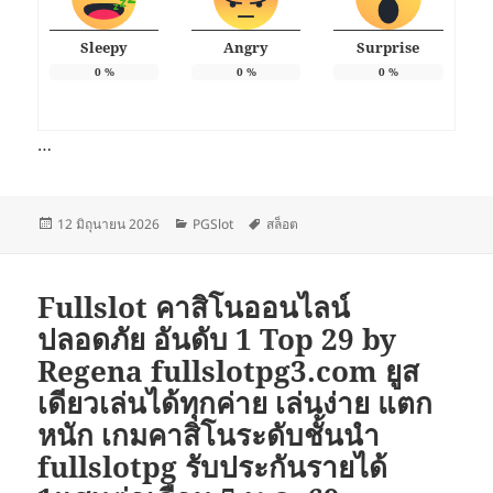
Sleepy
Angry
Surprise
0
%
0
%
0
%
…
เขียน
หมวด
ป้าย
12 มิถุนายน 2026
PGSlot
สล็อต
เมื่อ
หมู่
กำกับ
Fullslot คาสิโนออนไลน์
ปลอดภัย อันดับ 1 Top 29 by
Regena fullslotpg3.com ยูส
เดียวเล่นได้ทุกค่าย เล่นง่าย แตก
หนัก เกมคาสิโนระดับชั้นนำ
fullslotpg รับประกันรายได้