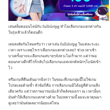
เล่นสล็อตออนไลน์กับ fullslotpg ทำไมเลือกเกมแตกต่างกัน
ในรุ่งเช้าแล้วก็ตอนดึก
เคยสงสัยกันไหมครับว่า เวลาเล่น fullslotpg ในแต่ละระยะ
เวลา เพราะเหตุไรเราเลือกเกมแตกต่างเลย? ช่วงเวลาเช้า
บางครั้งอาจจะเลือกเกมสบายๆจังหวะไม่เร็วมาก แต่ว่าพอ
ตอนกลางดึกทีไรก็กลับไปเลือกเกมเอฟเฟกต์หนักๆโบนัสเข้า
ไว
หรือเกมที่ตื่นเต้นมากยิ่งกว่า ในขณะที่เกมกลุ่มนี้ไม่ใช่เกม
โปรดเลยด้วยซ้ำ หัวข้อก็คือ การเลือกเกมมิได้อยู่ที่ตัวเกมสิ่ง
เดียวครับ แต่ว่าสภาพอารมณ์แล้วก็พลังของเรา ณ เวลานั้นๆ
มันทำให้เลือกเกมแตกต่างด้วย ในบทความนี้ ผมจะพาคุณมา
ดูเลยว่ามันส่งผลมากน้อยแค่ไหน