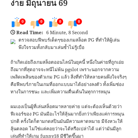
ง่าย มิถุนายน 69
0
0
0
0
Read Time:
6 Minute, 8 Second
ตรวจสอบฟีพบร์เด็ดๆของเกมสล็อต PG ที่ทำให้ผู้เล่น
พึงใจรวมทั้งกลับมาเล่นซ้ำไม่รู้เบื่อ
ถ้าเกิดเอ่ยถึงเกมสล็อตออนไลน์ในยุคนี้ หนึ่งในค่ายที่ถูกเอ่ย
ถึงมากที่สุดอาจจะหนีไม่พ้น pgslot เพราะนอกจากความ
เพลิดเพลินของตัวเกม PG แล้ว สิ่งที่ทำให้หลายคนพึงใจจริงๆ
คือฟีพบร์ภายในเกมที่ออกแบบมาได้อย่างลงตัว ทั้งเพิ่มช่อง
ทางในการชนะ และเพิ่มความตื่นเต้นในทุกการหมุน
ผมเองเป็นผู้ที่เล่นสล็อตมาหลายค่าย แต่จะต้องเห็นด้วยว่า
ฟีเจอร์ของ PG มันมีอะไรให้ลุ้นมากยิ่งกว่าเพียงแค่การหมุน
ปกติ ครั้งใดก็ตามกดสปินมันมีความคาดหมาย มีจังหวะให้
ลุ้นตลอด ไม่ใช่แค่คอยว่าจะได้หรือเปล่าได้ แต่ว่ามันมีลูก
เล่นที่ทำให้เกม funny18 มีชีวิตขึ้นมา