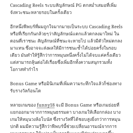
Cascading Reels ระบบสัญลักษณ์ PG ตกสม่ำเสมอที่เพิ่ม
จังหวะชนะหลายรอบในครั้งเดียว
อีกหนึ่งฟีพบร์ที่ผมถูกใจมากมายเป็นระบบ Cascading Reels
หรือที่เรียกกันกล้วยๆว่าสัญลักษณ์แตกแล้วตกลงมาใหม่ ใน
ตอนที่เราชนะ สัญลักษณ์ที่ชนะจะหายไป แล้วมีตัวใหม่ตกลง
มาแทน ซึ่งอาจจะส่งผลให้มีการชนะซ้ำได้บ่อยครั้งในรอบ
เดียว มันทำให้รู้สึกว่าการหมุนหนึ่งครั้งไม่ได้จบแค่ครั้งเดียว
แต่สามารถลุ้นต่อได้เรื่อยซึ่งเพิ่มอีกทั้งความสนุกรวมทั้ง
โอกาสทำกำไร
Bonus Game หรือมินิเกมที่เพิ่มความระทึกใจแล้วก็ช่องทาง
รับรางวัลก้อนโต
หลายเกมของ
funny18
จะมี Bonus Game หรือเกมย่อยที่
แยกออกมาจากการหมุนธรรมดา บางเกมให้เลือกกล่อง บาง
เกมให้หมุนวงล้อโบนัส ซึ่งรางวัลที่ได้ชอบสูงยิ่งกว่าการหมุน
ปกติ ผมมีความรู้สึกว่าฟีพบร์นี้ช่วยเปลี่ยนอารมณ์จากการ