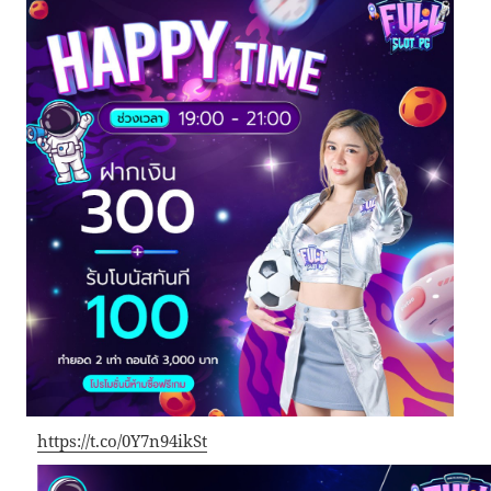
https://t.co/0Y7n94ikSt