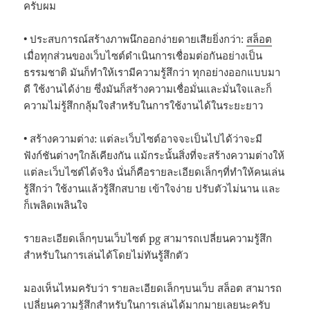
ครับผม
• ประสบการณ์สร้างภาพนึกออกง่ายดายเสียยิ่งกว่า:
สล็อต
เมื่อทุกส่วนของเว็บไซต์ดำเนินการเชื่อมต่อกันอย่างเป็น
ธรรมชาติ มันก็ทำให้เรามีความรู้สึกว่า ทุกอย่างออกแบบมา
ดี ใช้งานได้ง่าย ซึ่งมันก็สร้างความเชื่อมั่นและมั่นใจและก็
ความไม่รู้สึกกลุ้มใจสำหรับในการใช้งานได้ในระยะยาว
• สร้างความต่าง: แต่ละเว็บไซต์อาจจะเป็นไปได้ว่าจะมี
ฟังก์ชันต่างๆใกล้เคียงกัน แม้กระนั้นสิ่งที่จะสร้างความต่างให้
แต่ละเว็บไซต์ได้จริง นั่นก็คือรายละเอียดเล็กๆที่ทำให้คนเล่น
รู้สึกว่า ใช้งานแล้วรู้สึกสบาย เข้าใจง่าย ปรับตัวไม่นาน และ
ก็เพลิดเพลินใจ
รายละเอียดเล็กๆบนเว็บไซต์ pg สามารถเปลี่ยนความรู้สึก
สำหรับในการเล่นได้โดยไม่ทันรู้สึกตัว
มองเห็นไหมครับว่า รายละเอียดเล็กๆบนเว็บ สล็อต สามารถ
เปลี่ยนความรู้สึกสำหรับในการเล่นได้มากมายเลยนะครับ