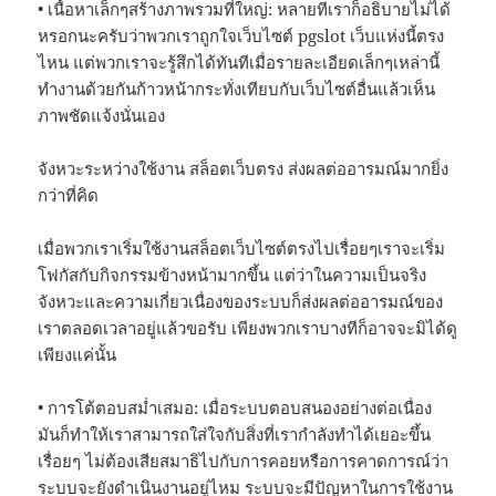
• เนื้อหาเล็กๆสร้างภาพรวมที่ใหญ่: หลายทีเราก็อธิบายไม่ได้
หรอกนะครับว่าพวกเราถูกใจเว็บไซต์ pgslot เว็บแห่งนี้ตรง
ไหน แต่พวกเราจะรู้สึกได้ทันทีเมื่อรายละเอียดเล็กๆเหล่านี้
ทำงานด้วยกันก้าวหน้ากระทั่งเทียบกับเว็บไซต์อื่นแล้วเห็น
ภาพชัดแจ้งนั่นเอง
จังหวะระหว่างใช้งาน สล็อตเว็บตรง ส่งผลต่ออารมณ์มากยิ่ง
กว่าที่คิด
เมื่อพวกเราเริ่มใช้งานสล็อตเว็บไซต์ตรงไปเรื่อยๆเราจะเริ่ม
โฟกัสกับกิจกรรมข้างหน้ามากขึ้น แต่ว่าในความเป็นจริง
จังหวะและความเกี่ยวเนื่องของระบบก็ส่งผลต่ออารมณ์ของ
เราตลอดเวลาอยู่แล้วขอรับ เพียงพวกเราบางทีก็อาจจะมิได้ดู
เพียงแค่นั้น
• การโต้ตอบสม่ำเสมอ: เมื่อระบบตอบสนองอย่างต่อเนื่อง
มันก็ทำให้เราสามารถใส่ใจกับสิ่งที่เรากำลังทำได้เยอะขึ้น
เรื่อยๆ ไม่ต้องเสียสมาธิไปกับการคอยหรือการคาดการณ์ว่า
ระบบจะยังดำเนินงานอยู่ไหม ระบบจะมีปัญหาในการใช้งาน