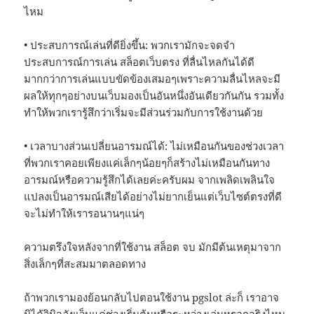
ไหม
• ประสบการณ์เล่นที่ดียิ่งขึ้น: พวกเรามักจะจดจำ
ประสบการณ์การเล่น สล็อตเว็บตรง ที่ลื่นไหลกันได้ดี
มากกว่าการเล่นแบบขัดข้องเสมอๆเพราะความลื่นไหลจะมี
ผลให้ทุกๆอย่างบนเว็บมองเป็นอันหนึ่งอันเดียวกันกัน รวมทั้ง
ทำให้พวกเรารู้สึกว่าเริ่มจะมีส่วนร่วมกับการใช้งานด้วย
• เวลาบางส่วนเปลี่ยนอารมณ์ได้: ไม่เหมือนกันของช่วงเวลา
ที่พวกเราคอยเพียงแค่เล็กๆน้อยๆก็สร้างไม่เหมือนกันทาง
อารมณ์หรือความรู้สึกได้เลยค่ะครับผม จากเพลิดเพลินใจ
แปลงเป็นอารมณ์เสียได้อย่างไม่ยากเย็นแต่เว็บไซต์ตรงที่ดี
จะไม่ทำให้เรารอนานๆแน่ๆ
ความตรึงใจหลังจากที่ใช้งาน สล็อต จบ มักมีต้นเหตุมาจาก
สิ่งเล็กๆที่สะสมมาตลอดทาง
ถ้าพวกเรามองย้อนกลับไปตอนใช้งาน pgslot ล่ะก็ เราอาจ
มิได้วินิจฉัยเว็บแค่ช่วงเริ่มต้นหรือระหว่างเล่นหรอกจริงไหม