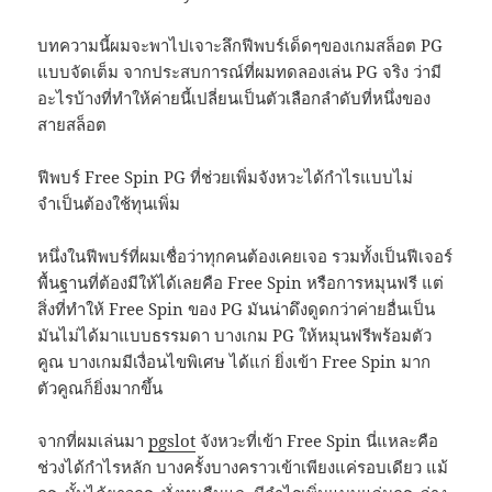
บทความนี้ผมจะพาไปเจาะลึกฟีพบร์เด็ดๆของเกมสล็อต PG
แบบจัดเต็ม จากประสบการณ์ที่ผมทดลองเล่น PG จริง ว่ามี
อะไรบ้างที่ทำให้ค่ายนี้เปลี่ยนเป็นตัวเลือกลำดับที่หนึ่งของ
สายสล็อต
ฟีพบร์ Free Spin PG ที่ช่วยเพิ่มจังหวะได้กำไรแบบไม่
จำเป็นต้องใช้ทุนเพิ่ม
หนึ่งในฟีพบร์ที่ผมเชื่อว่าทุกคนต้องเคยเจอ รวมทั้งเป็นฟีเจอร์
พื้นฐานที่ต้องมีให้ได้เลยคือ Free Spin หรือการหมุนฟรี แต่
สิ่งที่ทำให้ Free Spin ของ PG มันน่าดึงดูดกว่าค่ายอื่นเป็น
มันไม่ได้มาแบบธรรมดา บางเกม PG ให้หมุนฟรีพร้อมตัว
คูณ บางเกมมีเงื่อนไขพิเศษ ได้แก่ ยิ่งเข้า Free Spin มาก
ตัวคูณก็ยิ่งมากขึ้น
จากที่ผมเล่นมา
pgslot
จังหวะที่เข้า Free Spin นี่แหละคือ
ช่วงได้กำไรหลัก บางครั้งบางคราวเข้าเพียงแค่รอบเดียว แม้