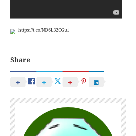
https://t.co/ND6L32CGul
Share