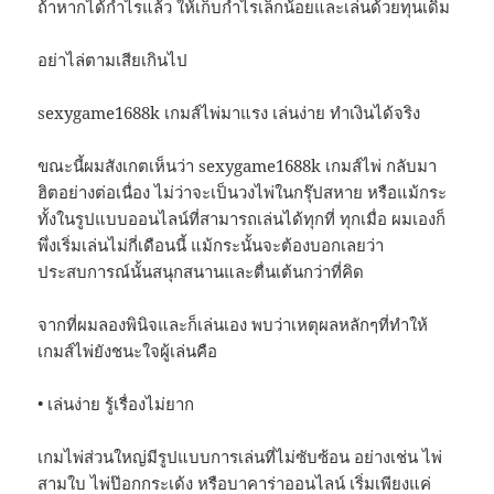
ถ้าหากได้กำไรแล้ว ให้เก็บกำไรเล็กน้อยและเล่นด้วยทุนเดิม
อย่าไล่ตามเสียเกินไป
sexygame1688k เกมส์ไพ่มาแรง เล่นง่าย ทำเงินได้จริง
ขณะนี้ผมสังเกตเห็นว่า sexygame1688k เกมส์ไพ่ กลับมา
ฮิตอย่างต่อเนื่อง ไม่ว่าจะเป็นวงไพ่ในกรุ๊ปสหาย หรือแม้กระ
ทั้งในรูปแบบออนไลน์ที่สามารถเล่นได้ทุกที่ ทุกเมื่อ ผมเองก็
พึ่งเริ่มเล่นไม่กี่เดือนนี้ แม้กระนั้นจะต้องบอกเลยว่า
ประสบการณ์นั้นสนุกสนานและตื่นเต้นกว่าที่คิด
จากที่ผมลองพินิจและก็เล่นเอง พบว่าเหตุผลหลักๆที่ทำให้
เกมส์ไพ่ยังชนะใจผู้เล่นคือ
• เล่นง่าย รู้เรื่องไม่ยาก
เกมไพ่ส่วนใหญ่มีรูปแบบการเล่นที่ไม่ซับซ้อน อย่างเช่น ไพ่
สามใบ ไพ่ป๊อกกระเด้ง หรือบาคาร่าออนไลน์ เริ่มเพียงแค่