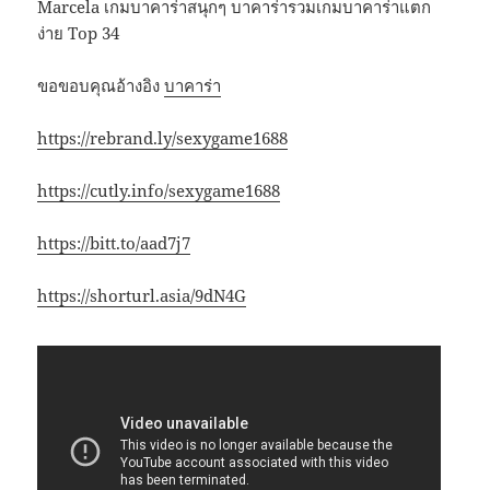
Marcela เกมบาคาร่าสนุกๆ บาคาร่ารวมเกมบาคาร่าแตก
ง่าย Top 34
ขอขอบคุณอ้างอิง
บาคาร่า
https://rebrand.ly/sexygame1688
https://cutly.info/sexygame1688
https://bitt.to/aad7j7
https://shorturl.asia/9dN4G