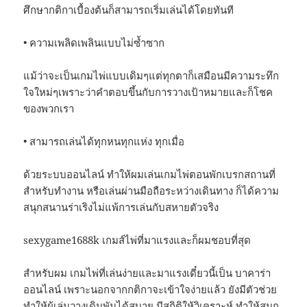
ศึกษากติกาเบื้องต้นก็สามารถเริ่มเล่นได้โดยทันที
• ความเพลิดเพลินแบบไม่ซ้ำซาก
แม้ว่าจะเป็นเกมไพ่แบบเดิมๆแต่ทุกตาก็เสมือนมีความระทึก
ใจใหม่ๆเพราะว่าคำตอบขึ้นกับการวางเป้าหมายและก็โชค
ของพวกเรา
• สามารถเล่นได้ทุกหนทุกแห่ง ทุกเมื่อ
ด้วยระบบออนไลน์ ทำให้ผมเล่นเกมไพ่ตอนพักเบรกสถานที่
สำหรับทำงาน หรือเล่นผ่านมือถือระหว่างเดินทาง ก็ได้ความ
สนุกสนานร่าเริงไม่แพ้การเล่นกับสหายตัวจริง
sexygame1688k เกมส์ไพ่ที่มาแรงและก็ผมชอบที่สุด
สำหรับผม เกมไพ่ที่เล่นง่ายและมาแรงเดี๋ยวนี้เป็น บาคาร่า
ออนไลน์ เพราะนอกจากกติกาจะเข้าใจง่ายแล้ว ยังมีตัวช่วย
ทำให้ผู้เล่นวางเดิมพันได้สบาย มีสถิติให้วิเคราะห์ ทำให้สนุก