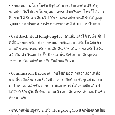
• ทุกยอดฝาก: โปรโมชั่นดีๆซึ่งสามารถรับเครดิตฟรีได้ทุก
ยอดฝากกันไปเลย โดยคุณสามารถฝากเงินเท่าไหร่ก็ได้จาก
ที่อยากได้ รับเครดิตฟรี 10% ของยอดฝากทันที รับได้สูงสุด
5,000 บาท ทำยอด 2 เท่า สามารถถอนได้ 100 เท่าไปเลย
• Cashback slot:Hongkong456 เล่นเสียแล้วได้รับเงินคืนมี
ที่นี่นี่แหละขอรับ! ถ้าหากคุณฝากเงินแบบไม่รับโบนัสแล้ว
เล่นเสีย สามารถมารับยอดเสียคืน 5% ได้เลย ยอมรับได้วัน
แล้ววันเล่า วันละ 1 ครั้งเพียงแค่นั้น รีเซ็ตยอดเสียทุกวัน
เพราะฉะนั้น อย่าลืมมารับกันด้วยครับผม
• Commission Baccarat: เว็บไซต์ของพวกเรานอกเหนือ
จากที่จะมีสล็อตรวมทั้งยังมีบาคาร่าอีกด้วย ซึ่งคุณสามารถ
มารับค่าคอมมิชชั่นจากการเล่นบาคาร่าได้เช่นเดียวกัน รับ
ได้ถึง 0.5% ผู้ใดที่เข้ามาเล่นแล้ว อย่าลืมมารับค่าคอมมิชชั่น
ด้วยนะครับ
• ชักชวนเพื่อนฝูงรับ 2 เด้ง: Hongkong456 แค่เพียงคุณเชิญ