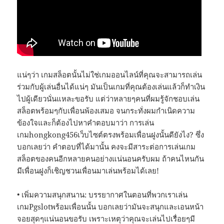
แน่ๆว่า เกมสล็อตนั้นไม่ใช่เกมออนไลน์ที่คุณจะสามารถเล่น
ร่วมกับผู้เล่นอื่นได้แน่ๆ มันเป็นเกมที่คุณต้องเล่นแล้วก็ทำเงิน
ไปผู้เดียวนั่นแหละขอรับ แต่ว่าหลายๆคนที่ผมรู้จักชอบเล่น
สล็อตพร้อมๆกับเพื่อนพ้องเสมอ จนกระทั่งผมกำเนิดความ
ข้องใจและก็ต้องไปหาคำตอบมาว่า การเล่น
เกมhongkong456เว็บไซต์ตรงพร้อมเพื่อนฝูงนั้นดียังไง? ซึ่ง
บอกเลยว่า คำตอบที่ได้มานั้น คงจะมีสาระต่อการเล่นเกม
สล็อตของคนอีกหลายคนอย่างแน่นอนครับผม ถ้าคนไหนกัน
มีเพื่อนฝูงก็เชิญชวนเพื่อนมาเล่นพร้อมได้เลย!
• เพิ่มความสนุกสนาน: บรรยากาศในตอนที่พวกเราเล่น
เกมPgslotพร้อมเพื่อนนั้น บอกเลยว่ามันจะสนุกและเอนหน้า
จอยสุดๆแน่นอนขอรับ เพราะเหตุว่าคุณจะเล่นไปเรื่อยๆมี