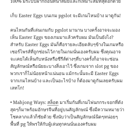
100% มีระบบฝากถอนที่นำสมัยและก็เหมาะสมที่สุดอีกด้วย
เก็บ Easter Eggs บนเกม pgslot จะมีเกมไหนบ้าง มาดูกัน!
คนไหนกันที่เล่นเกมกับ pgslot มานาน บางครั้งอาจจะมอง
เห็น Easter Eggs ของเกมมาแล้วครับผม มันเป็นยังไง?
สำหรับ Easter Eggs มันก็คือรายละเอียดลับๆข้างในเกมหรือ
เซอร์ไพรส์ที่ถูกซ่อนไว้ภายในเกมนั่นเองครับผม ซึ่งคุณอาจ
จะเคยได้เห็นกับหนังหรือซีรีส์ต่างๆที่บางครั้งก็อาจจะซ่อน
สัญลักษณ์หรือนัยยะบางสิ่งเอาไว้ ซึ่งเกมจาก slot pg ของ
พวกเราก็ไม่น้อยหน้าแน่นอน แม้กระนั้นจะมี Easter Eggs
จากเกมไหนบ้าง และเป็นอะไรบ้าง ก็ต้องมาดูกันเลยครับผม
เลทโก!
• Mahjong Ways:
สล็อต
มาเริ่มกันที่เกมไพ่นกกระจอกที่ดัง
สุดๆก็มาพร้อมอักษรจีนที่อยู่บนสัญลักษณ์ ซึ่งมีความหมายว่า
โชคลาภแล้วก็ชัยด้วย ซึ่งนับว่าเป็นสัญลักษณ์นิดๆหน่อยๆ
พื้นที่ pg ให้พรให้กับผู้เล่นทุกคนนั่นเองครับผม