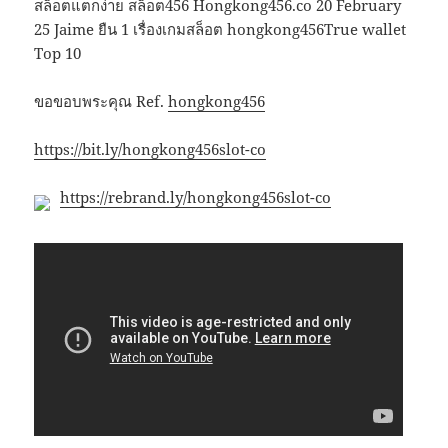
สล็อตแตกง่าย สล็อต456 Hongkong456.co 20 February
25 Jaime ยืน 1 เรื่องเกมสล็อต hongkong456True wallet
Top 10
ขอขอบพระคุณ Ref.
hongkong456
https://bit.ly/hongkong456slot-co
https://rebrand.ly/hongkong456slot-co