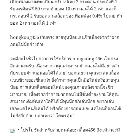
เพื่อนพ้องมาลงทะเบียน ก็รับไปเลย 2 กระดอน กระเด้งที่ 1
รับเครดิตฟรี 50 บาท ทำยอด 10 เท่า ถอนได้ 2 เท่า และก็
กระดอนที่ 2 รับยอดเล่นสล็อตของเพื่อนพ้อง 0.4% ไปเลย ทำ
ยอด 2 เท่า ถอนได้ 1 เท่า
hongkong456 เว็บตรง สายทุนน้อยเล่นชิวเนื่องจากว่าฝาก
ถอนไม่มีอย่างต่ำ!
จะมีอะไรชิวไปกว่าการใช้บริการ hongkong 456 เว็บตรง
อีกล่ะนะครับ เนื่องจากว่าคุณสามารถฝากถอนไม่มีอย่างต่ำ
กับระบบฝากถอนออโต้ได้เลย! บอกเลยว่า คุณจะเล่นสล็อต
แบบชิวๆเยอะขึ้นแน่ๆ ยิ่งถ้าหากคุณเป็นมือใหม่หรือสายทุน
น้อย การเล่นสล็อตออนไลน์ของคุณภายหลังจากนี้จะชิว
มากมาย! เนื่องจากว่าการฝากถอนไม่มีขั้นต่ำจะช่วยให้คุณ
สามารถเดิมพันเท่าใดก็ได้ มีทุนน้อยก็เล่นน้อย อยากเล่น
เยอะแค่ไหนก็เล่นได้ หรือต้องการถอนเยอะแค่ไหนก็ถอนได้
ไม่ยั้งอีกด้วย บอกเลยว่า โคตรคุ้ม!
• โปรโมชั่นสำหรับสายทุนน้อย:
สล็อต456
ถึงแม้ว่าจะมี