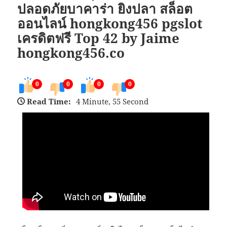
ปลอดภัยบาคาร่า ยิงปลา สล็อต
ออนไลน์ hongkong456 pgslot
เครดิตฟรี Top 42 by Jaime
hongkong456.co
0
0
0
0
Read Time:
4 Minute, 55 Second