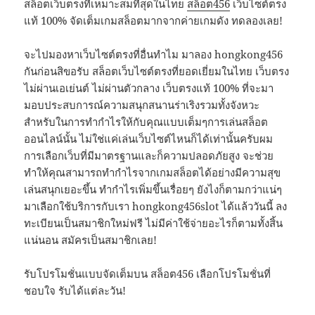
สล็อตเว็บตรงที่เหมาะสมที่สุดในไทย
สล็อต456
เว็บไซต์ตรง
แท้ 100% จัดเต็มเกมสล็อตมากจากค่ายเกมดัง ทดลองเลย!
จะไปมองหาเว็บไซต์ตรงที่อื่นทำไม มาลอง hongkong456
กันก่อนสิขอรับ สล็อตเว็บไซต์ตรงที่ยอดเยี่ยมในไทย เว็บตรง
ไม่ผ่านเอเย่นต์ ไม่ผ่านตัวกลาง เว็บตรงแท้ 100% ที่จะมา
มอบประสบการณ์ความสนุกสนานร่าเริงรวมทั้งจังหวะ
สำหรับในการทำกำไรให้กับคุณแบบเต็มๆการเล่นสล็อต
ออนไลน์นั้น ไม่ใช่แค่เล่นเว็บไซต์ไหนก็ได้เท่านั้นครับผม
การเลือกเว็บที่มีมาตรฐานและก็ความปลอดภัยสูง จะช่วย
ทำให้คุณสามารถทำกำไรจากเกมสล็อตได้อย่างมีความสุข
เล่นสนุกเยอะขึ้น ทำกำไรเพิ่มขึ้นเรื่อยๆ ยังไงก็ตามกว่าแน่ๆ
มาเลือกใช้บริการกับเรา hongkong456slot ได้แล้ววันนี้ ลง
ทะเบียนเป็นสมาชิกใหม่ฟรี ไม่มีค่าใช้จ่ายอะไรก็ตามทั้งสิ้น
แน่นอน สมัครเป็นสมาชิกเลย!
รับโปรโมชั่นแบบจัดเต็มบน สล็อต456 เลือกโปรโมชั่นที่
ชอบใจ รับได้แต่ละวัน!