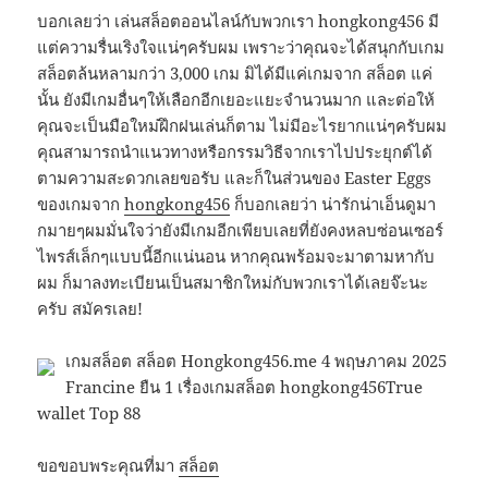
บอกเลยว่า เล่นสล็อตออนไลน์กับพวกเรา hongkong456 มี
แต่ความรื่นเริงใจแน่ๆครับผม เพราะว่าคุณจะได้สนุกกับเกม
สล็อตล้นหลามกว่า 3,000 เกม มิได้มีแค่เกมจาก สล็อต แค่
นั้น ยังมีเกมอื่นๆให้เลือกอีกเยอะแยะจำนวนมาก และต่อให้
คุณจะเป็นมือใหม่ฝึกฝนเล่นก็ตาม ไม่มีอะไรยากแน่ๆครับผม
คุณสามารถนำแนวทางหรือกรรมวิธีจากเราไปประยุกต์ได้
ตามความสะดวกเลยขอรับ และก็ในส่วนของ Easter Eggs
ของเกมจาก
hongkong456
ก็บอกเลยว่า น่ารักน่าเอ็นดูมา
กมายๆผมมั่นใจว่ายังมีเกมอีกเพียบเลยที่ยังคงหลบซ่อนเซอร์
ไพรส์เล็กๆแบบนี้อีกแน่นอน หากคุณพร้อมจะมาตามหากับ
ผม ก็มาลงทะเบียนเป็นสมาชิกใหม่กับพวกเราได้เลยจ๊ะนะ
ครับ สมัครเลย!
เกมสล็อต สล็อต Hongkong456.me 4 พฤษภาคม 2025
Francine ยืน 1 เรื่องเกมสล็อต hongkong456True
wallet Top 88
ขอขอบพระคุณที่มา
สล็อต