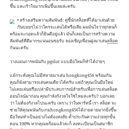
ขึ้น และเร้าใจมากเพิ่มขึ้นเลยล่ะครับ
• สร้างเสริมความสัมพันธ์: คู่ซี้นักสล็อตที่ได้มาเล่นด้วย
กันบ่อยๆไม่ว่าใครจะเล่นได้หรือเสีย ผมมั่นใจว่าทุกคนก็
พร้อมจะกอดแล้วก็ยินดีอยู่แล้ว มันก็เลยเป็นการสร้างความ
สัมพันธ์ที่ดีมากๆแน่นอนขอรับ ลองเชิญเพื่อนฝูงมาเล่น
สล็อต
กันนะครับ
วางแผนการพนันกับ pgslot แบบมือใหม่ก็ทำได้ง่ายๆ
แม้กระทั่งคุณไม่มีสหายมาเล่น hongkong456 พร้อมกัน
คุณก็ยังสามารถเล่นคนเดียวได้ครับ แต่ถ้าคุณเป็นมือใหม่
ไม่เคยเล่นหรือเปล่ามีประสบการณ์สำหรับเพื่อการเล่นสล็อต
ออนไลน์มาก่อน คุณกำลังกังวลใจใช่ไหมล่ะครับ? บอกเลย
ว่า ไม่ต้องกังวลไปนะครับ เพราะว่าในพาร์ทนี้ เรา สล็อต จะ
ช่วยให้คุณพนันกับเกมhongkong456ได้ง่ายดายมากยิ่งขึ้น
มือใหม่ทำเป็นอย่างไม่ต้องสงสัย ค้ำประกันความง่ายทุกขั้น
ตอน 100% หากคุณพร้อมแล้วล่ะก็ ลงทะเบียนเป็นสมาชิก