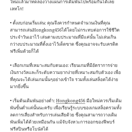
ใหม่แล้วมาทดลองวางแผนการเดิมพันไปพร้อมกันได้เลย
เลทโก!
• ตั้งงบก่อนเริ่มเล่น: คุณจึงควรกำหนดจำนวนเงินที่คุณ
สามารถเล่นHongkong456ได้โดยไม่กระทบต่อการใช้ชีวิต
ประจำวันเอาไว้ เล่นตามงบประมาณที่มีแค่นั้น ไม่เล่นเกิน
กว่างบประมาณที่ตั้งเอาไว้เด็ดขาด ซึ่งคุณอาจจะรับเครดิต
ฟรีเพิ่มด้วยก็ได้
• เลือกเกมที่เหมาะสมกับตนเอง: เรียนเกมที่มีอัตราการจ่าย
เงินรางวัลและก็ระดับความยากง่ายที่เหมาะสมกับตัวเอง เพื่อ
ที่คุณจะได้เล่นเกมนั้นๆอย่างเข้าใจ รวมทั้งเล่นสล็อตได้ง่าย
มากยิ่งขึ้น
• เริ่มต้นเดิมพันอย่างต่ำ:
Hongkong456
มือใหม่ควรเริ่มเดิม
พันขั้นต่ำแค่นั้นนะครับ เพื่อเรียนรู้ระบบของเกมสล็อตรวมทั้ง
ลดการเสี่ยงสำหรับการเล่นเสียด้วย ซึ่งคุณสามารถวางเดิม
พันเพิ่มได้ด้วยเหมือนกัน แม้จับจังหวะการออกของฟีพบร์
ฟรีสปินหรือโบนัสได้