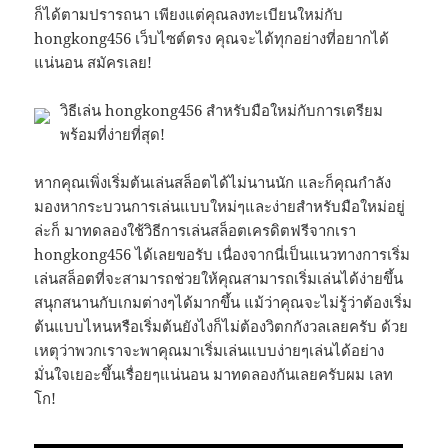
ก็ได้ตามปรารถนา เพียงแต่คุณลงทะเบียนใหม่กับ
hongkong456 เว็บไซต์ตรง คุณจะได้ทุกอย่างที่อยากได้
แน่นอน สมัครเลย!
วิธีเล่น hongkong456 สำหรับมือใหม่กับการเตรียม
พร้อมที่ง่ายที่สุด!
หากคุณเพิ่งเริ่มต้นเล่นสล็อตได้ไม่นานนัก และก็คุณกำลัง
มองหากระบวนการเล่นแบบใหม่ๆและง่ายสำหรับมือใหม่อยู่
ล่ะก็ มาทดลองใช้วิธีการเล่นสล็อตเครดิตฟรีจากเรา
hongkong456 ได้เลยขอรับ เนื่องจากนี่เป็นแนวทางการเริ่ม
เล่นสล็อตที่จะสามารถช่วยให้คุณสามารถเริ่มเล่นได้ง่ายขึ้น
สนุกสนานกับเกมต่างๆได้มากขึ้น แม้ว่าคุณจะไม่รู้ว่าต้องเริ่ม
ต้นแบบไหนหรือเริ่มต้นยังไงก็ไม่ต้องวิตกกังวลเลยครับ ด้วย
เหตุว่าพวกเราจะพาคุณมาเริ่มเล่นแบบง่ายๆเล่นได้อย่าง
มั่นใจเยอะขึ้นเรื่อยๆแน่นอน มาทดลองกันเลยครับผม เลท
โก!