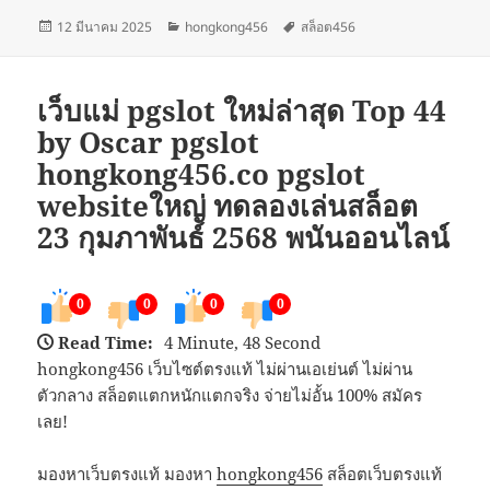
เขียน
หมวด
ป้าย
12 มีนาคม 2025
hongkong456
สล็อต456
เมื่อ
หมู่
กำกับ
เว็บแม่ pgslot ใหม่ล่าสุด Top 44
by Oscar pgslot
hongkong456.co pgslot
websiteใหญ่ ทดลองเล่นสล็อต
23 กุมภาพันธ์ 2568 พนันออนไลน์
0
0
0
0
Read Time:
4 Minute, 48 Second
hongkong456 เว็บไซต์ตรงแท้ ไม่ผ่านเอเย่นต์ ไม่ผ่าน
ตัวกลาง สล็อตแตกหนักแตกจริง จ่ายไม่อั้น 100% สมัคร
เลย!
มองหาเว็บตรงแท้ มองหา
hongkong456
สล็อตเว็บตรงแท้