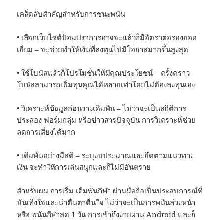
เคล็ดลับสำคัญสำหรับการชนะพนัน
• เลือกเว็บไซต์ป้อมปราการอาจจะแล้วก็มีอัตราต่อรองยอด
เยี่ยม – จะช่วยทำให้เงินที่ลงทุนไปมีโอกาสมากขึ้นสูงสุด
• ใช้โบนัสแล้วก็โปรโมชั่นให้มีคุณประโยชน์ – ครั้งคราว
โบนัสสามารถเพิ่มทุนคุณได้หลายเท่าโดยไม่ต้องลงทุนเอง
• วิเคราะห์ข้อมูลก่อนวางเดิมพัน – ไม่ว่าจะเป็นสถิติการ
ประลอง ฟอร์มกลุ่ม หรือข่าวสารปัจจุบัน การวิเคราะห์ช่วย
ลดการเสี่ยงได้มาก
• เดิมพันอย่างมีสติ – ระบุงบประมาณและยึดตามแนวทาง
เงิน จะทำให้การเล่นสนุกและก็ไม่มีอันตราย
สำหรับผม การเริ่ม เดิมพันกีฬา ผ่านมือถือเป็นประสบการณ์ที่
บันเทิงใจและน่าตื่นตาตื่นใจ ไม่ว่าจะเป็นการพนันล่วงหน้า
หรือ พนันกีฬาสด 1 วัน การเข้าถึงง่ายผ่าน Android และก็