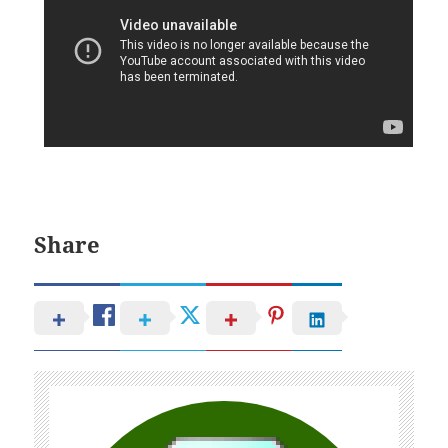
Share