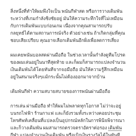
สิ่งหนึ่งที่ทำให้ผมพึงใจเป็น พนันกีฬาสด หรือการวางเดิมพัน
ระหว่างที่เกมกำลังชิงชัยอยู่ มันให้ความระทึกใจที่ไม่เหมือน
กับการเดิมพันแบบก่อนเกม เนื่องจากคุณสามารถปรับ
กลยุทธ์ได้ตามสถานการณ์จริง ตัวอย่างเช่น ถ้าเกิดกลุ่มที่คุณ
ชอบเสียเปรียบ คุณอาจเลือกเดิมพันอีกฝั่งเพื่อลดการเสี่ยง
ผมเคยพนันบอลสดผ่านมือถือ ในช่วงเวลานั้นกำลังดูทีมโปรด
ของผมเล่นอยู่ในนาทีสุดท้าย และก็ผมก็สามารถแปลงจำนวน
เงินเดิมพันได้โดยทันทีจากจอมือถือ มันให้ความรู้สึกเหมือน
อยู่ในสนามจริงๆแม้กระนั้นไม่ต้องออกมาจากบ้าน
เดิมพันกีฬา ความสบายสบายของการพนันผ่านมือถือ
การเล่น ผ่านมือถือ ทำให้ผมไม่พลาดทุกโอกาส ไม่ว่าจะอยู่
บนรถไฟฟ้า ร้านกาแฟ และก็ยังรวมทั้งระหว่างคอยประชุม
โทรศัพท์เคลื่อนที่แปลงเป็นอุปกรณ์หลักในการพินิจพิจารณา
และก็วางเดิมพัน ผมสามารถตรวจตราอัตราต่อรอง
เดิมพัน
กีฬา
แปลงจำนวนเงินเดิมพัน หรือเบิกเงินรางวัลได้ในทันที