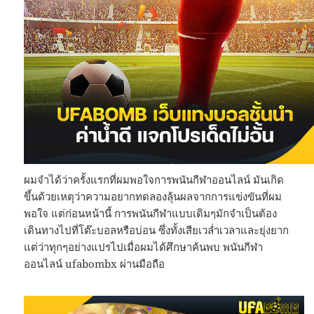
ผมจำได้ว่าครั้งแรกที่ผมพอใจการพนันกีฬาออนไลน์ มันเกิด
ขึ้นด้วยเหตุว่าความอยากทดลองลุ้นผลจากการแข่งขันที่ผม
พอใจ แต่ก่อนหน้านี้ การพนันกีฬาแบบเดิมๆมักจำเป็นต้อง
เดินทางไปที่โต๊ะบอลหรือบ่อน ซึ่งทั้งเสียเวล่ำเวลาและยุ่งยาก
แต่ว่าทุกๆอย่างแปรไปเมื่อผมได้ศึกษาค้นพบ พนันกีฬา
ออนไลน์ ufabombx ผ่านมือถือ