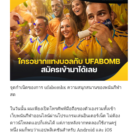
จุดกำเนิดของการ ufabombx ความสนุกสนานของพนันกีฬา
สด
ในวันนั้น ผมเพียงเปิดโทรศัพท์มือถือของตัวเองรวมทั้งเข้า
เว็บพนันกีฬาออนไลน์ผ่านโปรแกรมเล่นอินเตอร์เน็ต ไม่ต้อง
ดาวน์โหลดแอปก็เล่นได้ แต่ภายหลังจากทดลองใช้งานครู่
หนึ่ง ผมก็พบว่าแอปพลิเคชันสำหรับ Android และ iOS