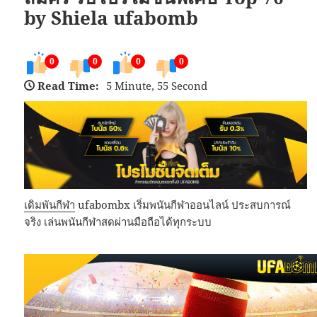
by Shiela ufabomb
0
0
0
0
Read Time:
5 Minute, 55 Second
เดิมพันกีฬา
ufabombx เริ่มพนันกีฬาออนไลน์ ประสบการณ์
จริง เล่นพนันกีฬาสดผ่านมือถือได้ทุกระบบ