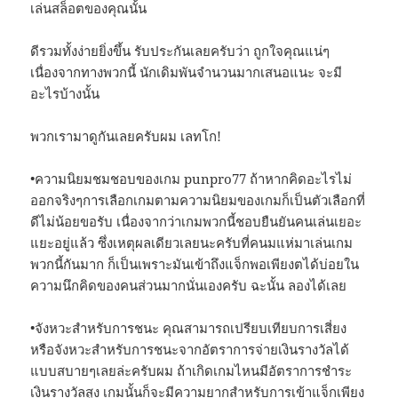
เล่นสล็อตของคุณนั้น
ดีรวมทั้งง่ายยิ่งขึ้น รับประกันเลยครับว่า ถูกใจคุณแน่ๆ
เนื่องจากทางพวกนี้ นักเดิมพันจำนวนมากเสนอแนะ จะมี
อะไรบ้างนั้น
พวกเรามาดูกันเลยครับผม เลทโก!
•ความนิยมชมชอบของเกม punpro77 ถ้าหากคิดอะไรไม่
ออกจริงๆการเลือกเกมตามความนิยมของเกมก็เป็นตัวเลือกที่
ดีไม่น้อยขอรับ เนื่องจากว่าเกมพวกนี้ชอบยืนยันคนเล่นเยอะ
แยะอยู่แล้ว ซึ่งเหตุผลเดียวเลยนะครับที่คนมแห่มาเล่นเกม
พวกนี้กันมาก ก็เป็นเพราะมันเข้าถึงแจ็กพอเพียงตได้บ่อยใน
ความนึกคิดของคนส่วนมากนั่นเองครับ ฉะนั้น ลองได้เลย
•จังหวะสำหรับการชนะ คุณสามารถเปรียบเทียบการเสี่ยง
หรือจังหวะสำหรับการชนะจากอัตราการจ่ายเงินรางวัลได้
แบบสบายๆเลยล่ะครับผม ถ้าเกิดเกมไหนมีอัตราการชำระ
เงินรางวัลสูง เกมนั้นก็จะมีความยากสำหรับการเข้าแจ็กเพียง