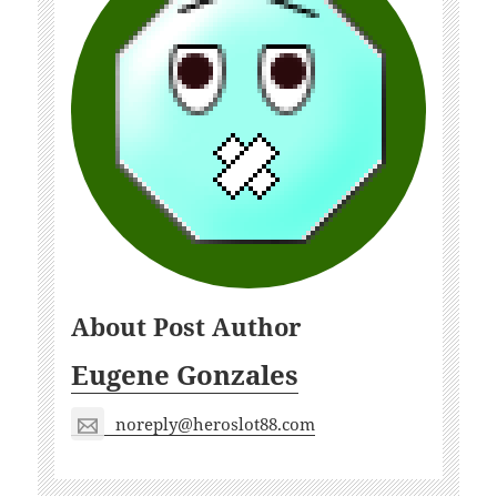
About Post Author
Eugene Gonzales
noreply@heroslot88.com