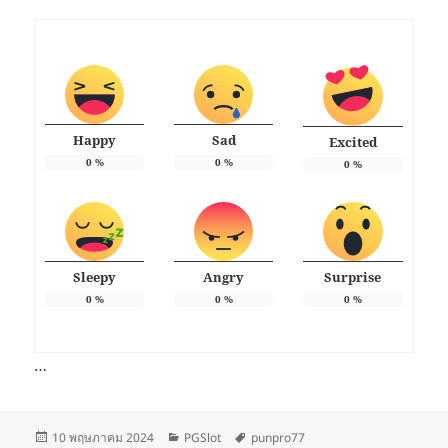
Happy
Sad
Excited
0
%
0
%
0
%
Sleepy
Angry
Surprise
0
%
0
%
0
%
…
เขียน
หมวด
ป้าย
10 พฤษภาคม 2024
PGSlot
punpro77