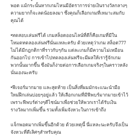
พอต แม้กระนั้นหากเกมไหนมีอัตราการจ่ายเงินรางวัลกลางๆ
ความยากก็จะลดน้อยลงมา ซึ่งคุณก็เลือกเกมที่เหมาะสมกับ
คุณได้
•ทดสอบเล่นฟรีได้ เกมสล็อตออนไลน์ที่ดีก็คือเกมที่มีใน
โหมดทดลองเล่นฟรีนั่นแหละครับ ด้วยเหตุว่าเกม สล็อต777
ไม่ได้มีกฎกติกาที่ราวกับๆกัน แต่ละเกมก็มีความไม่เหมือน
กันออกไป การเข้าไปทดลองเล่นฟรีจะมีผลให้เรารู้จักเกม
พวกนั้นมากขึ้น ซึ่งมันก็ง่ายต่อการเลือกเกมจริงๆในคราวหลัง
นั่นเองนะครับ
•ฟีเจอร์มากมาย และสุดท้าย เป็นสิ่งที่ผมมักจะแนะนำมือ
ใหม่ฝึกเล่นบ่อยๆอยู่แล้ว ให้เลือกเกมที่มีฟีพบร์มากมายเข้าไว้
เพราะฟีพบร์ต่างๆดีไซน์มาเพื่อช่วยให้พวกเราได้รับเงิน
รางวัลมากเพิ่มขึ้น รวมทั้งเพิ่มจังหวะในการเข้าถึง
แจ็กพอตมากเพิ่มขึ้นอีกด้วย ด้วยเหตุนี้ นี่แหละนะครับจึงเป็น
จังหวะที่ดีเลิศๆสำหรับคุณ