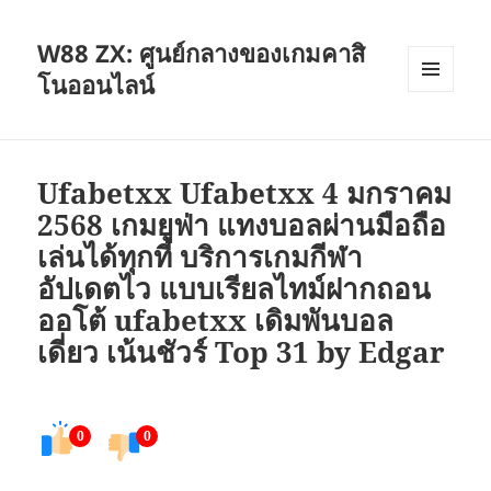
W88 ZX: ศูนย์กลางของเกมคาสิ
โนออนไลน์
เมนู
และวิด
เจ็ต
Ufabetxx Ufabetxx 4 มกราคม
2568 เกมยูฟ่า แทงบอลผ่านมือถือ
เล่นได้ทุกที่ บริการเกมกีฬา
อัปเดตไว แบบเรียลไทม์ฝากถอน
ออโต้ ufabetxx เดิมพันบอล
เดี่ยว เน้นชัวร์ Top 31 by Edgar
0
0