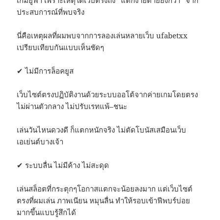
เกมยูฟ่า เพราะเหตุใดเว็บตรงถึง “แตกง่ายดายยิ่งกว่า” จาก
ประสบการณ์ที่พบจริง
นี่คือเหตุผลที่ผมพบจากการลองเล่นหลายเว็บ ufabetxx
เปรียบเทียบกันแบบเห็นชัดๆ
✔ ไม่มีการล็อคยูส
เว็บไซต์ตรงปฏิบัติงานด้วยระบบออโต้จากค่ายเกมโดยตรง
ไม่ผ่านตัวกลาง ไม่ปรับเรทแพ้–ชนะ
เล่นวันไหนดวงดี ก็แตกหนักจริง ไม่ตัดโบนัสเสมือนเว็บ
เอเย่นต์บางเจ้า
✔ ระบบลื่น ไม่มีค้าง ไม่สะดุด
เล่นสล็อตที่กระตุกๆโอกาสแตกจะน้อยลงมาก แต่เว็บไซต์
ตรงที่ผมเล่น ภาพเนียน หมุนลื่น ทำให้รอบเข้าฟีพบร์บ่อย
มากขึ้นแบบรู้สึกได้