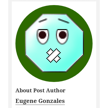
About Post Author
Eugene Gonzales