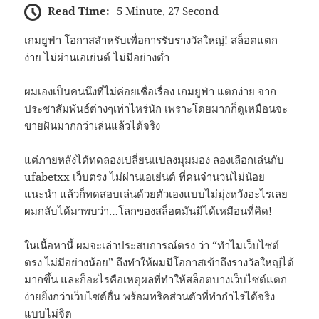
Read Time:
5 Minute, 27 Second
เกมยูฟ่า โอกาสสำหรับเพื่อการรับรางวัลใหญ่! สล็อตแตก
ง่าย ไม่ผ่านเอเย่นต์ ไม่มีอย่างต่ำ
ผมเองเป็นคนนึงที่ไม่ค่อยเชื่อเรื่อง เกมยูฟ่า แตกง่าย จาก
ประชาสัมพันธ์ต่างๆเท่าไหร่นัก เพราะโดยมากก็ดูเหมือนจะ
ขายฝันมากกว่าเล่นแล้วได้จริง
แต่ภายหลังได้ทดลองเปลี่ยนแปลงมุมมอง ลองเลือกเล่นกับ
ufabetxx เว็บตรง ไม่ผ่านเอเย่นต์ ที่คนจำนวนไม่น้อย
แนะนำ แล้วก็ทดสอบเล่นด้วยตัวเองแบบไม่มุ่งหวังอะไรเลย
ผมกลับได้มาพบว่า…โลกของสล็อตมันมิได้เหมือนที่คิด!
ในเนื้อหานี้ ผมจะเล่าประสบการณ์ตรง ว่า “ทำไมเว็บไซต์
ตรง ไม่มีอย่างน้อย” ถึงทำให้ผมมีโอกาสเข้าถึงรางวัลใหญ่ได้
มากขึ้น และก็อะไรคือเหตุผลที่ทำให้สล็อตบางเว็บไซต์แตก
ง่ายยิ่งกว่าเว็บไซต์อื่น พร้อมทริคส่วนตัวที่ทำกำไรได้จริง
แบบไม่จิต