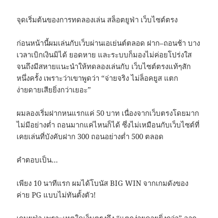
จุดเริ่มต้นของการทดลองเล่น สล็อตยูฟ่า เว็บไซต์ตรง
ก่อนหน้านี้ผมเล่นกับเว็บผ่านเอเย่นต์ตลอด ฝาก–ถอนช้า บาง
เวลาเบิกเงินมิได้ ยอดหาย และระบบก็มองไม่ค่อยโปร่งใส
จนถึงมีสหายแนะนำให้ทดลองเล่นกับ เว็บไซต์ตรงแท้ๆสัก
หนึ่งครั้ง เพราะว่าเขาพูดว่า “จ่ายจริง ไม่ล็อคยูส แตก
ง่ายดายเสียยิ่งกว่าเยอะ”
ผมลองเริ่มฝากหนแรกแค่ 50 บาท เนื่องจากเว็บตรงโดยมาก
ไม่มีอย่างต่ำ ถอนมากแค่ไหนก็ได้ ซึ่งไม่เหมือนกับเว็บไซต์ที่
เคยเล่นที่บังคับฝาก 300 ถอนอย่างต่ำ 500 ตลอด
คำตอบเป็น…
เพียง 10 นาทีแรก ผมได้โบนัส BIG WIN จากเกมดังของ
ค่าย PG แบบไม่ทันตั้งตัว!