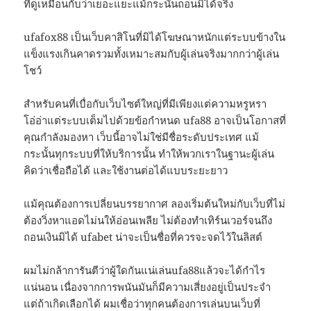
ที่ดูเหมือนกับว่าเยอะแยะแม้กระนั้นถอนมิได้จริง
ufafox88 เป็นเว็บคาสิโนที่มิได้โฆษณาหนักแต่ระบบข้างใน
แข็งแรงเกินคาดรวมทั้งเหมาะสมกับผู้เล่นจริงมากกว่าผู้เล่น
โชว์
สำหรับคนที่เบื่อกับเว็บไซต์ใหญ่ที่มีเพียงแต่ความหรูหรา
โอ่อ่าแต่ระบบเต็มไปด้วยข้อกำหนด ufa88 อาจเป็นโอกาสที่
คุณกำลังมองหา เว็บนี้อาจไม่ใช่มีชื่อระดับประเทศ แม้
กระนั้นทุกระบบที่ให้บริการนั้น ทำให้พวกเราในฐานะผู้เล่น
คิดว่าเชื่อถือได้ และใช้งานต่อได้แบบระยะยาว
แม้คุณต้องการเปลี่ยนบรรยากาศ ลองเริ่มต้นใหม่กับเว็บที่ไม่
ต้องวิ่งหาแอดไม่นให้อ่อนเพลีย ไม่ต้องทำเทิร์นเวอร์จนถึง
ถอนเงินมิได้ ufabet น่าจะเป็นชื่อที่ควรจะจดไว้ในลิสต์
ผมไม่กล้าการันตีว่าผู้ใดกันแน่เล่นufa88แล้วจะได้กำไร
แน่นอน เนื่องจากการพนันมันก็มีความเสี่ยงอยู่เป็นประจำ
แต่ถ้าเกิดเลือกได้ ผมเชื่อว่าทุกคนต้องการเล่นบนเว็บที่