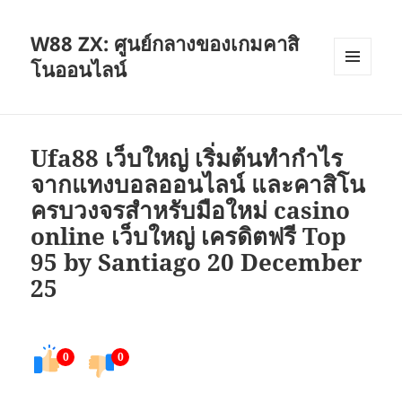
W88 ZX: ศูนย์กลางของเกมคาสิ
โนออนไลน์
เมนู
และวิด
เจ็ต
Ufa88 เว็บใหญ่ เริ่มต้นทำกำไร
จากแทงบอลออนไลน์ และคาสิโน
ครบวงจรสำหรับมือใหม่ casino
online เว็บใหญ่ เครดิตฟรี Top
95 by Santiago 20 December
25
0
0