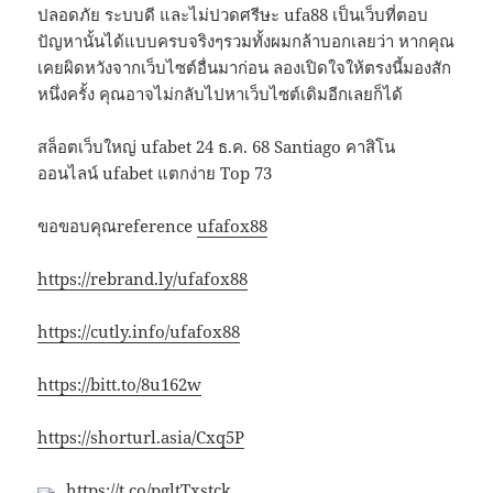
ปลอดภัย ระบบดี และไม่ปวดศรีษะ ufa88 เป็นเว็บที่ตอบ
ปัญหานั้นได้แบบครบจริงๆรวมทั้งผมกล้าบอกเลยว่า หากคุณ
เคยผิดหวังจากเว็บไซต์อื่นมาก่อน ลองเปิดใจให้ตรงนี้มองสัก
หนึ่งครั้ง คุณอาจไม่กลับไปหาเว็บไซต์เดิมอีกเลยก็ได้
สล็อตเว็บใหญ่ ufabet 24 ธ.ค. 68 Santiago คาสิโน
ออนไลน์ ufabet แตกง่าย Top 73
ขอขอบคุณreference
ufafox88
https://rebrand.ly/ufafox88
https://cutly.info/ufafox88
https://bitt.to/8u162w
https://shorturl.asia/Cxq5P
https://t.co/pgltTxstck