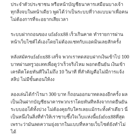
ประจำตัวประชาชน หรือหน้าบัญชีธนาคารเสมือนบางเจ้า
ทุกสิ่งจบในหน้าเดียว พูดได้ว่าเป็นระบบที่วางแบบมาเพื่อคน
ไม่ต้องการที่จะอยากเสียเวลา
ระบบฝากถอนของ ufafox88 เร็วเกินคาด ทำรายการผ่าน
หน้าเว็บไซต์ได้เองโดยไม่ต้องแชทกับแอดมินเลยสักครั้ง
หลังสมัครufafox88 เสร็จ พวกเราทดสอบฝากเงินเข้าไป 100
บาทผ่านทรูวอเลทเพื่อดูว่าเร็วจริงไหม พอกดยืนยัน เงินเข้า
เครดิตโดยทันทีในไม่ถึง 10 วินาที ที่สำคัญคือไม่มีการแจ้ง
สลิป ไม่มีขั้นตอนให้งง
ลองเล่นได้กำไรมา 300 บาท ก็ถอนออกมาทดลองอีกครั้ง ผล
เป็นเงินฝากบัญชีธนาคารพวกเราโดยทันทีหลังจากกดยืนยัน
ระบบออโต้ทั้งปวง ไม่ต้องคุยกับใครเลยแม้กระทั้งคำเดียว นี่
เป็นหนึ่งในสิ่งที่ทำให้เราซาบซึ้งใจเว็บแห่งนี้ufafox88ที่สุด
เพราะว่ามันลดความยุ่งยากในแบบที่หลายเว็บไซต์ยังทำไม่
ได้