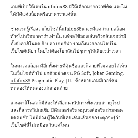
เกมที่เปิดให้เล่นใน ufafox88 มีให้เลือกมากกว่าที่คิด และไม่
ได้มีดีแค่สล็อตหรือบาคาร่าแค่นั้น
ช่วงแรกรู้เรื่องว่าเว็บไซต์นี้ufafox88น่าจะมีแต่ว่าเกมสล็อต
ทั่วๆไปหรือบาคาร่าเท่านั้น แต่พอใช้ลองเล่นจริงกลับเจอว่ามี
ทั้งยังคาสิโนสด ยิงปลา เกมกีฬา รวมถึงหวยออนไลน์ใน
เว็บไซต์เดียว โดยไม่ต้องโยกเงินไปๆมาๆให้เสียเวล่ำเวลา
ในหมวดสล็อต มีอีกทั้งค่ายที่คุ้นชื่อและก็ค่ายที่ไม่ค่อยได้เห็น
ในเว็บไซต์ทั่วไป ยกตัวอย่างเช่น PG Soft, Joker Gaming,
ufafox88
Pragmatic Play, JILI ซึ่งหลายเกมมีเวอร์ชัน
ทดลองให้ทดลองเล่นก่อนด้วย
ส่วนคาสิโนสดก็มีห้องให้เลือกนานัปการทั้งแบบสาวยุโรป
และก็สาวทวีปเอเชีย มีดีลเลอร์จริง หมุนวงล้อจริง ถ่ายทอด
สดคมชัด ไม่มีถ่วง ผู้ใดกันที่เคยเล่นแล้วเจอกระตุกจะรู้ว่า
เว็บไซต์นี้ไม่เหมือนกันแค่ไหน