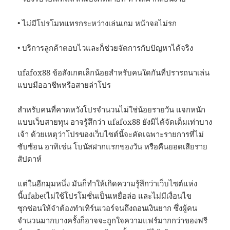
• ไม่มีโปรโมทแทรกระหว่างเล่นเกม หน้าจอไม่รก
• บริการลูกค้าตอบไวและก็ช่วยจัดการกับปัญหาได้จริง
ufafox88 ข้อสังเกตเล็กน้อยสำหรับคนใดกันที่ปรารถนาเล่น
แบบมืออาชีพหรือสายล่าโปร
สำหรับคนที่คาดหวังโปรจำนวนไม่ใช่น้อยรายวัน แจกหนัก
แบบเว็บสายทุน อาจรู้สึกว่า ufafox88 ยังมิได้จัดเต็มเท่าบาง
เจ้า ด้วยเหตุว่าโปรของเว็บไซต์นี้จะคัดเฉพาะรายการที่ไม่
ซับซ้อน อาทิเช่น โบนัสฝากแรกของวัน หรือคืนยอดเสียราย
สัปดาห์
แต่ในอีกมุมหนึ่ง มันก็ทำให้เกิดความรู้สึกว่าเว็บไซต์แห่ง
นี้ufabetไม่ใช้โปรโมชั่นเป็นเหยื่อล่อ และไม่มีเงื่อนไข
ซุกซ่อนให้จำต้องทำเทิร์นเวอร์จนถึงถอนเงินยาก ซึ่งผู้คน
จำนวนมากบางครั้งก็อาจจะถูกใจความแฟร์มากกว่าของฟรี