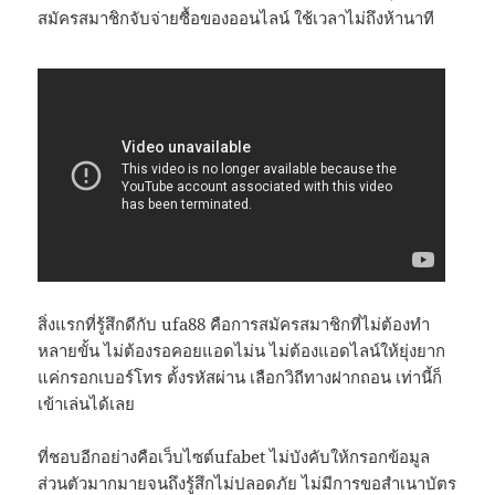
สมัครสมาชิกจับจ่ายซื้อของออนไลน์ ใช้เวลาไม่ถึงห้านาที
สิ่งแรกที่รู้สึกดีกับ ufa88 คือการสมัครสมาชิกที่ไม่ต้องทำ
หลายขั้น ไม่ต้องรอคอยแอดไม่น ไม่ต้องแอดไลน์ให้ยุ่งยาก
แค่กรอกเบอร์โทร ตั้งรหัสผ่าน เลือกวิถีทางฝากถอน เท่านี้ก็
เข้าเล่นได้เลย
ที่ชอบอีกอย่างคือเว็บไซต์ufabet ไม่บังคับให้กรอกข้อมูล
ส่วนตัวมากมายจนถึงรู้สึกไม่ปลอดภัย ไม่มีการขอสำเนาบัตร