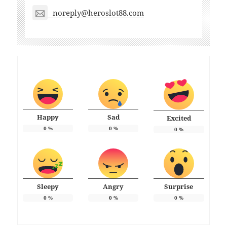
noreply@heroslot88.com
Happy
Sad
Excited
0
%
0
%
0
%
Sleepy
Angry
Surprise
0
%
0
%
0
%