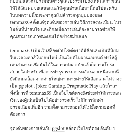
กับเกมแล้วก็โปรโมชั่นต่างๆและยังรวมไปถึงเทคนิคการเล่น
ให้ได้เงิน ผมขอเสนอแนะให้คุณอ่านเนื้อหานี้ต่อไปนะครับ
ในบทความนี้ผมจะพาคุณไปสำรวจทุกมุมมองของ
temmax69 ตั้งแต่จุดเด่นของการเล่น วิธีการลงทะเบียน โปร
โมชั่นที่น่าสนใจ และก็กลเม็ดการเล่นที่จะสามารถช่วยให้
คุณสามารถเอาชนะเกมได้อย่างสม่ำเสมอ
temmax69 เป็นเว็บสล็อตเว็บไซต์ตรงที่มีชื่อและเป็นที่นิยม
ในแวดวงคาสิโนออนไลน์ เป็นเว็บที่ไม่ผ่านเอเย่นต์ ทำให้ผู้
เล่นสามารถเชื่อมั่นได้ในความปลอดภัยแล้วก็ความโปร่ง
สบายใสสำหรับเพื่อการทำธุรกรรมการคลัง นอกเหนือจากนี้
ยังมีเกมสล็อตจากค่ายใหญ่มากมายค่ายให้เลือกเล่น ไม่ว่าจะ
เป็น pg slot , Joker Gaming, Pragmatic Play แล้วก็ฯลฯ
ทั้งนี้การที่ temmax69 เป็นเว็บไซต์ตรงยังช่วยทำให้การถอน
เงินของผู้เล่นเป็นไปได้อย่างรวดเร็ว ไม่มีการหักค่า
ธรรมเนียมเพิ่มอีก รวมทั้งสามารถถอนได้ไม่ยั้งตามยอดที่
ต้องการ
จุดเด่นของการเล่นกับ
pgslot
สล็อตเว็บไซต์ตรง อันดับ 1