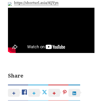
https://shorturl.asia/4QYyn
Share