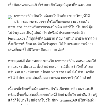
เพื่อข้อเสนอแนะแล้วก็ช่วยเหลือในทุกปัญหาที่คุณพบเจอ
temmax69 เป็นเว็บสล็อตเว็บไซต์ตรงค่ายใหญ่ที่ให้
บริการอย่างครบวงจร ทั้งในเรื่องของความปลอดภัย
ความรวดเร็วสำหรับการฝาก-เบิกเงิน แล้วก็โปรโมชั่นที่คุ้ม
ไม่ว่าคุณจะเป็นผู้เล่นมือใหม่หรือมีประสบการณ์แล้ว
temmax69 ก็มีทุกสิ่งที่คุณอยาก ด้วยเกมที่นานาประการรวม
ทั้งบริการที่เยี่ยม ผมมั่นใจว่าคุณจะได้รับประสบการณ์การ
เล่นสล็อตที่ไม่มีใครเหมือนอย่างแน่แท้
หากคุณยังไม่เคยทดลองเล่นกับ temmax69 ผมเสนอแนะให้
ท่านลงทะเบียนรวมทั้งเริ่มประสบการณ์ที่น่าเร้าใจนี้ได้เลย
ครับผม! และสมัครสมาชิกกับทางเราตอนนี้ ยังได้รับเครดิต
ฟรีนำไปทดลองเล่นสล็อตจากทางพวกเราฟรีๆได้อีกด้วย!
เนื้อหานี้เขียนขึ้นเพื่อคนอ่านเข้าใจเกี่ยวกับ สล็อต69 และก็
พร้อมที่จะเริ่มเล่นสล็อตออนไลน์ได้อย่างมั่นใจ อย่าลืมเรียนรู้
แล้วก็ใช้ประโยชน์จากโปรโมชั่นที่ temmax69 มีให้เพื่อเพิ่ม