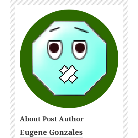
About Post Author
Eugene Gonzales