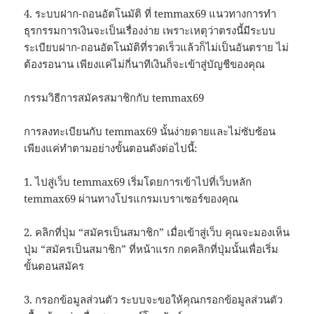
4. ระบบฝาก-ถอนอัตโนมัติ ที่ temmax69 แนวทางการทำ
ธุรกรรมการเงินจะเป็นเรื่องง่าย เพราะเหตุว่าตรงนี้มีระบบ
ระเบียบฝาก-ถอนอัตโนมัติที่รวดเร็วแล้วก็ไม่เป็นอันตราย ไม่
ต้องรอนาน เพียงแค่ไม่กี่นาทีเงินก็จะเข้าสู่บัญชีของคุณ
กรรมวิธีการสมัครสมาชิกกับ temmax69
การลงทะเบียนกับ temmax69 นั้นง่ายดายและไม่ซับซ้อน
เพียงแค่ทำตามอย่างขั้นตอนดังต่อไปนี้:
1. ไปสู่เว็บ temmax69 เริ่มโดยการเข้าไปที่เว็บหลัก
temmax69 ผ่านทางโปรแกรมเบราเซอร์ของคุณ
2. คลิกที่ปุ่ม “สมัครเป็นสมาชิก” เมื่อเข้าสู่เว็บ คุณจะมองเห็น
ปุ่ม “สมัครเป็นสมาชิก” ที่หน้าแรก กดคลิกที่ปุ่มนั้นเพื่อเริ่ม
ขั้นตอนสมัคร
3. กรอกข้อมูลส่วนตัว ระบบจะขอให้คุณกรอกข้อมูลส่วนตัว