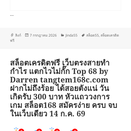
…
รูป
เขียน
หมวด
ป้าย
ลิงก์
7 กรกฎาคม 2026
Jinda55
สล็อต55
,
สล็อตเครดิต
แบบ
เมื่อ
หมู่
กำกับ
ฟรี
เรื่อง
สล็อตเครดิตฟรี เว็บตรงสายทำ
กำไร แตกไวไม่กั๊ก Top 68 by
Darren tangtem168c.com
ฝากไม่ถึงร้อย ได้สอยตังแน่ วัน
เกิดรับ 300 บาท หัวแถววงการ
เกม สล็อต168 สมัครง่าย ครบ จบ
ในเว็บเดียว 14 ก.ค. 69