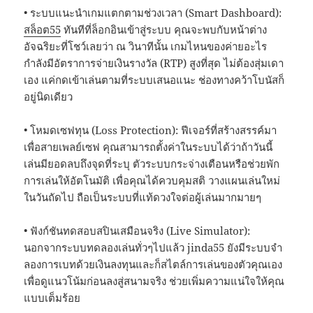
• ระบบแนะนำเกมแตกตามช่วงเวลา (Smart Dashboard):
สล็อต55
ทันทีที่ล็อกอินเข้าสู่ระบบ คุณจะพบกับหน้าต่าง
อัจฉริยะที่โชว์เลยว่า ณ วินาทีนั้น เกมไหนของค่ายอะไร
กำลังมีอัตราการจ่ายเงินรางวัล (RTP) สูงที่สุด ไม่ต้องสุ่มเดา
เอง แค่กดเข้าเล่นตามที่ระบบเสนอแนะ ช่องทางคว้าโบนัสก็
อยู่นิดเดียว
• โหมดเซฟทุน (Loss Protection): ฟีเจอร์ที่สร้างสรรค์มา
เพื่อสายเพลย์เซฟ คุณสามารถตั้งค่าในระบบได้ว่าถ้าวันนี้
เล่นมียอดลบถึงจุดที่ระบุ ตัวระบบกระจ่างเตือนหรือช่วยพัก
การเล่นให้อัตโนมัติ เพื่อคุณได้ควบคุมสติ วางแผนเล่นใหม่
ในวันถัดไป ถือเป็นระบบที่แท้ดวงใจต่อผู้เล่นมากมายๆ
• ฟังก์ชันทดสอบสปินเสมือนจริง (Live Simulator):
นอกจากระบบทดลองเล่นทั่วๆไปแล้ว jinda55 ยังมีระบบจำ
ลองการเบทด้วยเงินลงทุนและก็สไตล์การเล่นของตัวคุณเอง
เพื่อดูแนวโน้มก่อนลงสู่สนามจริง ช่วยเพิ่มความแน่ใจให้คุณ
แบบเต็มร้อย