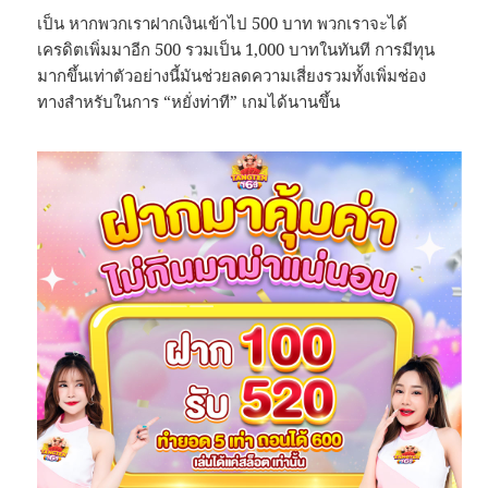
เป็น หากพวกเราฝากเงินเข้าไป 500 บาท พวกเราจะได้
เครดิตเพิ่มมาอีก 500 รวมเป็น 1,000 บาทในทันที การมีทุน
มากขึ้นเท่าตัวอย่างนี้มันช่วยลดความเสี่ยงรวมทั้งเพิ่มช่อง
ทางสำหรับในการ “หยั่งท่าที” เกมได้นานขึ้น