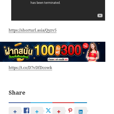
https://shorturl.asia/Qyzv5
https://t.co/D7vDfDcowk
Share