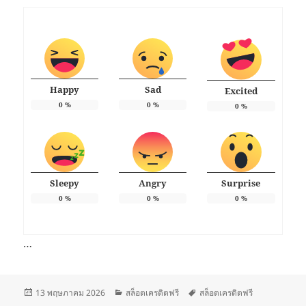
Happy
Sad
Excited
0
%
0
%
0
%
Sleepy
Angry
Surprise
0
%
0
%
0
%
…
เขียน
หมวด
ป้าย
13 พฤษภาคม 2026
สล็อตเครดิตฟรี
สล็อตเครดิตฟรี
เมื่อ
หมู่
กำกับ