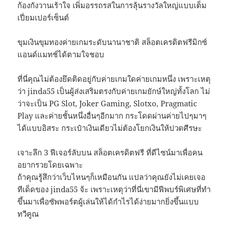
ก้องกังวานเร้าใจ เพิ่มอรรถรสในการลุ้นรางวัลใหญ่แบบเต็ม
เปี่ยมเปอร์เซ็นต์
ขุมเงินขุมทองค่ายเกมระดับนานาชาติ สล็อตเครดิตฟรีมิกซ์
แอนด์แมทช์ได้ตามใจชอบ
ที่นี่คุณไม่ต้องยึดติดอยู่กับค่ายเกมใดค่ายเกมหนึ่ง เพราะเหตุ
ว่า jinda55 เป็นผู้ส่งเสริมตรงกับค่ายเกมยักษ์ใหญ่ทั้งโลก ไม่
ว่าจะเป็น PG Slot, Joker Gaming, Slotxo, Pragmatic
Play และค่ายชั้นหนึ่งอื่นๆอีกมาก กระโดดผ่านค่ายไปๆมาๆ
ได้แบบอิสระ กระเป๋าเงินเดียวไม่ต้องโยกเงินให้ปวดศีรษะ
เจาะลึก 3 ฟีเจอร์ลับบน สล็อตเครดิตฟรี ที่ดีไซน์มาเพื่อคน
อยากรวยโดยเฉพาะ
ถ้าคุณรู้สึกว่าเว็บไหนๆก็เหมือนกัน แปลว่าคุณยังไม่เคยเจอ
ทีเด็ดของ jinda55 จ้ะ เพราะเหตุว่าที่นี่เขามีฟีพบร์พิเศษที่ทำ
ขึ้นมาเพื่อซัพพอร์ตผู้เล่นให้ได้กำไรได้ง่ายมากยิ่งขึ้นแบบ
ทวีคูณ