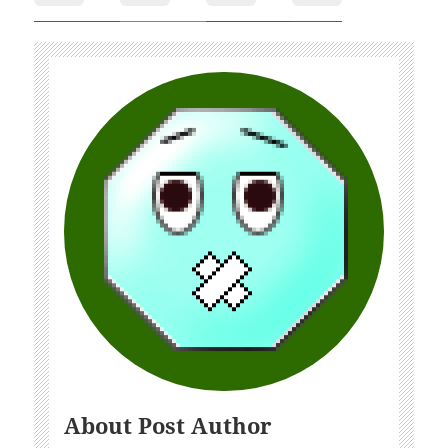
About Post Author