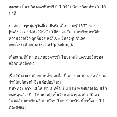
สูตรลับ ปั่น สล็อตเครดิตฟรี ยังไงให้โบนัสลงล็อกด้านใน 10
นาที
มาค่ะสาวๆหนุ่มๆวันนี้เรามีทริคเด็ดจากกรุ๊ป VIP ของ
jinda55 มาส่งต่อให้นำไปใช้ทำเงินกันแบบฟรีๆสูตรนี้ย้ำ
ความรวดเร็ว ถูกต้อง แล้วก็เซฟเงินลงทุนขั้นสุด
สูตรไล่ระดับสเกล (Scale Up Betting):
เลือกเกมที่มีค่า RTP สองดาวขึ้นไปบนหน้าแดชบอร์ดของ
สล็อตเครดิตฟรี
เริ่ม 20 ตาแรกด้วยเบทต่ำสุดเพื่อเป็นการสแกนบอร์ด สังเกต
ว่ามีสัญลักษณ์เชื่อมต่อบ่อยไหม
ทันทีที่จบตาที่ 20 ให้ปรับเบทขึ้นเป็น 3 เท่าของยอดเดิม แล้ว
กดหมุนด้วยมือ (Manual) เป็นจังหวะช้าๆไม่เกิน 10 ตา
โหมดโบนัสหรือฟรีสปินมักจะไหลเข้ามาในเดี๋ยวนี้อย่างไม่
ต้องสงสัย!