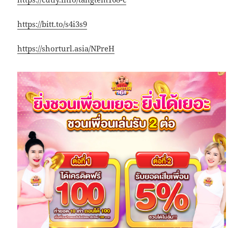
https://bitt.to/s4i3s9
https://shorturl.asia/NPreH