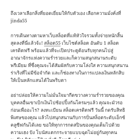
ถึงเวลาเลือกสิ่งที่ยอดเยี่ยมให้กับตัวเอง เลือกความมั่งคั่งที่
jinda55
การเดินทางตามหาเว็บสล็อตที่แท้หัวใจรวมทั้งจ่ายหนักสิ้น
สุดลงที่นี่แล้วจ้ะ!
สล็อต55
เว็บไซต์สล็อต อันดับ 1 สล็อต
เครดิตฟรี พร้อมแล้วที่จะเปิดประตูต้อนรับทุกคนไปสู่
อาณาจักรแห่งความร่ำรวยและก็ความสนุกสนานระดับ
พรีเมียม ที่ซึ่งคุณจะได้สัมผัสกับความโล่งใส ความสนุกสนาน
ร่าเริงที่ไม่มีข้อจำกัด และก็ช่องทางในการแปลงเงินหลักสิบ
ให้เป็นหลักแสนได้ในพริบตา
อย่าปล่อยให้ความไม่มั่นใจมากีดขวางความร่ำรวยของคุณ
บุคคลอื่นเขาเบิกเงินไปช้อปปิ้งกันโครมๆแล้ว คุณจะมัวรอ
ก่อนเพื่ออะไร? ลงทะเบียน สล็อตเครดิตฟรี วันนี้ กดรับสิทธิ
พิเศษของคุณ แล้วไปสนุกสนานกับการปั่นสล็อตระดับเอ็กซ์
คลูซีฟกันได้เลย ขอให้ทุกการกดสปินของคุณเต็มไปด้วย
ความเฮง ปัง โบนัสแตกกระจายแบบฉุดไม่อยู่กันทุกคน