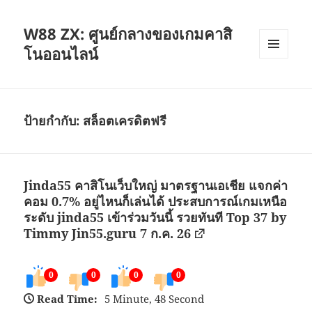
W88 ZX: ศูนย์กลางของเกมคาสิ
โนออนไลน์
เมนู
และวิด
เจ็ต
ป้ายกำกับ:
สล็อตเครดิตฟรี
Jinda55 คาสิโนเว็บใหญ่ มาตรฐานเอเชีย แจกค่า
คอม 0.7% อยู่ไหนก็เล่นได้ ประสบการณ์เกมเหนือ
ระดับ jinda55 เข้าร่วมวันนี้ รวยทันที Top 37 by
Timmy Jin55.guru 7 ก.ค. 26
0
0
0
0
Read Time:
5 Minute, 48 Second