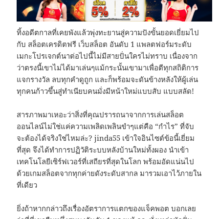
ทิ้งอดีตกาลที่เคยพังแล้วพุ่งทะยานสู่ความปังขั้นยอดเยี่ยมไป
กับ สล็อตเครดิตฟรี เว็บสล็อต อันดับ 1 แพลตฟอร์มระดับ
เมกะโปรเจกต์นาต่อไปนี้ไม่มีสายปั่นใครไม่ทราบ เนื่องจาก
ว่าตรงนี้เขาไม่ได้มาเล่นๆแม้กระนั้นเขามาเพื่อตีทุกสถิติการ
แจกรางวัล ลบทุกคำดูถูก และก็พร้อมจะดันข้างหลังให้ผู้เล่น
ทุกคนก้าวขึ้นสู่ทำเนียบคนมั่งมีหน้าใหม่แบบสับ แบบสลัด!
สารภาพมาเหอะว่าสิ่งที่คุณปรารถนาจากการเล่นสล็อต
ออนไลน์ไม่ใช่แค่ความเพลิดเพลินขำๆแต่คือ “กำไร” ที่จับ
จะต้องได้จริงใช่ไหมล่ะ? jinda55 เข้าใจอินไซต์ข้อนี้เยี่ยม
ที่สุด จึงได้ทำการปฏิวัติระบบหลังบ้านใหม่ทั้งผอง นำเข้า
เทคโนโลยีเซิร์ฟเวอร์ที่เสถียรที่สุดในโลก พร้อมอัดแน่นไป
ด้วยเกมสล็อตจากทุกค่ายดังระดับสากล มารวมเอาไว้ภายใน
ที่เดียว
ยิ่งถ้าหากกล่าวถึงเรื่องอัตราการแตกของแจ็คพอต บอกเลย