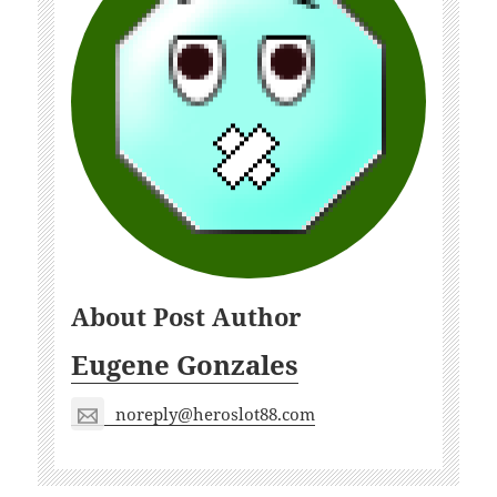
About Post Author
Eugene Gonzales
noreply@heroslot88.com