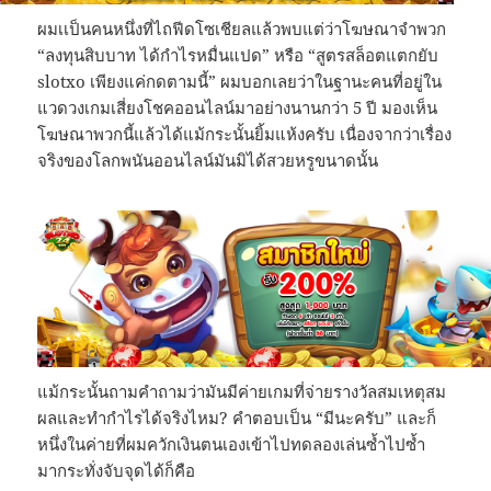
ผมเเป็นคนหนึ่งที่ไถฟีดโซเชียลแล้วพบแต่ว่าโฆษณาจำพวก
“ลงทุนสิบบาท ได้กำไรหมื่นแปด” หรือ “สูตรสล็อตแตกยับ
slotxo เพียงแค่กดตามนี้” ผมบอกเลยว่าในฐานะคนที่อยู่ใน
แวดวงเกมเสี่ยงโชคออนไลน์มาอย่างนานกว่า 5 ปี มองเห็น
โฆษณาพวกนี้แล้วได้แม้กระนั้นยิ้มแห้งครับ เนื่องจากว่าเรื่อง
จริงของโลกพนันออนไลน์มันมิได้สวยหรูขนาดนั้น
แม้กระนั้นถามคำถามว่ามันมีค่ายเกมที่จ่ายรางวัลสมเหตุสม
ผลและทำกำไรได้จริงไหม? คำตอบเป็น “มีนะครับ” และก็
หนึ่งในค่ายที่ผมควักเงินตนเองเข้าไปทดลองเล่นซ้ำไปซ้ำ
มากระทั่งจับจุดได้ก็คือ