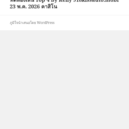
ไป:
23 พ.ค. 2026 คาสิโน
ภูมิใจนำเสนอโดย WordPress