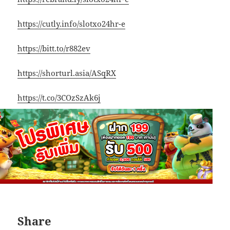
https://cutly.info/slotxo24hr-e
https://bitt.to/r882ev
https://shorturl.asia/ASqRX
https://t.co/3COzSzAk6j
Share