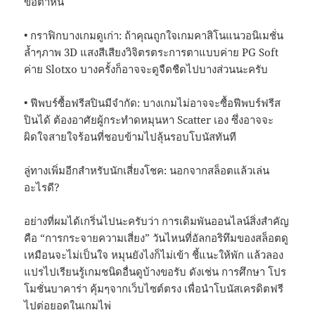
ข้อตำหนิ
• กราฟิกบางเกมดูเก่า: ถ้าคุณถูกใจเกมคาสิโนแนวอนิเมชั่น
ล้ำๆภาพ 3D แสงสีเสียงวิจิตรตระการตาแบบค่าย PG Soft
ค่าย Slotxo บางครั้งก็อาจจะดูจืดชืดไปบางส่วนนะครับ
• ฟีพบร์ซื้อฟรีสปินมีจำกัด: บางเกมไม่อาจจะซื้อฟีพบร์ฟรีส
ปินได้ ต้องอาศัยผู้กระทำดหมุนหา Scatter เอง ซึ่งอาจจะ
ผิดใจสายใจร้อนที่ชอบข้ามไปลุ้นรอบโบนัสทันที
ลู่ทางเพิ่มอีกสำหรับนักเสี่ยงโชค: นอกจากสล็อตแล้วเล่น
อะไรดี?
อย่างที่ผมได้เกริ่นไปนะครับว่า การเดิมพันออนไลน์สิ่งสำคัญ
คือ “การกระจายความเสี่ยง” วันไหนที่อัลกอริทึมของสล็อตดู
เหมือนจะไม่เป็นใจ หมุนยังไงก็ไม่เข้า ชี้แนะให้พัก แล้วลอง
แปรไปเรียนรู้เกมชนิดอื่นดูบ้างขอรับ ดังเช่น การศึกษา โปร
โมชั่นบาคาร่า คุ้มๆจากเว็บไซต์ตรง เพื่อนำโบนัสเครดิตฟรี
ไปต่อยอดในเกมไพ่