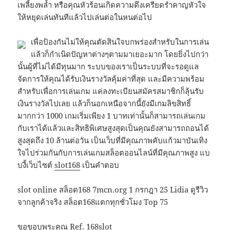
เพลี้ยงพล้ำ หรือคุณหัวร้อนเกิดความตึงเครียดรำคาญหัวใจ
ให้หยุดเล่นทันทีแล้วไปเล่นต่อในหนต่อไป
เพื่อป้องกันไม่ให้คุณตัดสินใจบกพร่องสำหรับในการเล่น
แล้วก็กำเนิดปัญหาต่างๆตามมาเยอะมาก โดยยิ่งไปกว่า
นั้นผู้ที่ไม่ได้มีทุนมาก ระบบของเราเป็นระบบที่จะรอดูแล
จัดการให้คุณได้รับเงินรางวัลคุ้มค่าที่สุด และมีความพร้อม
สำหรับเพื่อการเล่นเกม แค่ลงทะเบียนสมัครสมาชิกก็ลุ้นรับ
เงินรางวัลไปเลย แล้วก็นอกเหนือจากนี้ยังมีเกมลิขสิทธิ์
มากกว่า 1000 เกมเริ่มเพียง 1 บาทเท่านั้นก็สามารถเล่นเกม
กับเราได้แล้วและสิทธิพิเศษสูงสุดเป็นคุณยังสามารถถอนได้
สูงสุดถึง 10 ล้านต่อวัน เป็นเว็บที่มีคุณภาพคับแก้วมาบันเทิง
ใจไปร่วมกันกับการเล่นเกมสล็อตออนไลน์ที่มีคุณภาพสูง แบ
บงี้เว็บไซต์
slot168
เป็นคำตอบ
slot online สล็อต168 7mcn.org 1 กรกฎา 25 Lidia ดูรีวิว
จากลูกค้าจริง สล็อต168แตกทุกชั่วโมง Top 75
ขอขอบพระคุณ Ref.
168slot