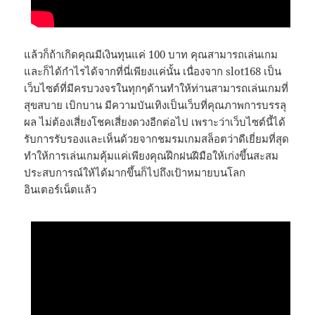
แล้วก็ถ้าเกิดคุณมีเงินทุนแค่ 100 บาท คุณสามารถเล่นเกม
และก็ได้กำไรได้จากที่นี่เพียงแค่นั้น เนื่องจาก slot168 เป็น
เว็บไซต์ที่มีครบวงจรในทุกๆด้านทำให้ท่านสามารถเล่นเกมที่
สุขสบาย เบิกบาน มีความบันเทิงเป็นเว็บที่คุณภาพการบรรลุ
ผล ไม่ต้องเสี่ยงโชคเสี่ยงดวงอีกต่อไป เพราะว่าเว็บไซต์นี้ได้
รับการรับรองและเห็นด้วยจากชมรมเกมสล็อตว่าดีเยี่ยมที่สุด
ทำให้การเล่นเกมคุ้มแค่เพียงคุณฝึกฝนฝีมือให้เก่งขึ้นสะสม
ประสบการณ์ให้ได้มากขึ้นก็ไปถึงเป้าหมายบนโลก
อินเตอร์เน็ตแล้ว