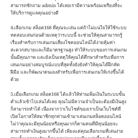
สามารถซักถาม admin ได้เลยเรามีความพร้อมเพรียงที่จะ
ให้บริการดูแลคุณอย่างดี
4.เลือกเกม สล็อต168 ที่คุณจะเล่น แต่ถ้าไม่แน่ใจให้ใช้ระบบ
ทดสอบเล่นก่อนด้วยเหตุว่าระบบนี้ จะช่วยให้คุณสามารถรู้
เรื่องสำหรับการเล่นเกมเสี่ยงโชคออนไลน์ได้ง่ายคุ้มค่า
สะดวกสบายและก็มีมาตรฐานสูง ทำให้ระบบของการเล่นเกม
นั้นมีคุณภาพ และยังเป็นเหตุให้คุณได้ศึกษาสำหรับเพื่อการ
เล่นเกมอย่างสมบูรณ์แบบที่สุดทั้งยังยังทำให้คุณได้ฝึกหัด
ฝีมือ และก็พัฒนาตนเองสำหรับเพื่อการเล่นเกมให้เก่งขึ้นได้
ด้วย
5.เมื่อเลือกเกม สล็อต168 ได้แล้วให้ท่านเพิ่มเงินในระบบขั้น
ต่ำแล้วเข้าไปเล่นได้เลย คุณไม่มีความจำเป็นจะต้องมีเงินสูง
ก็สามารถทำได้ เนื่องจากว่าเว็บไซต์ของเราเป็นเว็บไซต์ที่
เปิดโอกาสให้สมาชิกทุกท่านเข้ามาเล่นเกมสล็อตออนไลน์
ไม่ว่าคุณจะมีทุนน้อยหรือทุนมากก็ตามคนที่มีทุนน้อยจะ
สามารถทำเงินสูงมากขึ้นได้ เพียงแต่คุณเลือกเกมที่เล่นง่าย