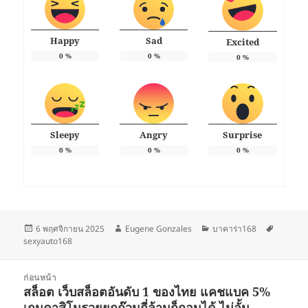
Happy
Sad
Excited
0
%
0
%
0
%
Sleepy
Angry
Surprise
0
%
0
%
0
%
เขียน
ผู้
หมวด
ป้าย
6 พฤศจิกายน 2025
Eugene Gonzales
บาคาร่า168
เมื่อ
เขียน
หมู่
กำกับ
sexyauto168
แนะแนว
ก่อนหน้า
เรื่อง
สล็อต เว็บสล็อตอันดับ 1 ของไทย แคชแบค 5%
เรื่อง
เกมคาสิโนรวยยกก๊วนกี่ล้านก็ถอนได้ ไม่อั้น