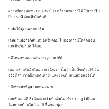
ฝากหรือถอนผ่าน True Wallet หรือธนาคารก็ได้ ใช้เวลาไม่
ถึง 1 นาที เงินเข้าในทันที
• เล่นได้ทุกแพลตฟอร์ม
เล่นผ่านมือถือก็ลื่นเหมือนในคอม ไม่ต้องดาวน์โหลดแอป
แค่เข้าเว็บก็เล่นได้เลย
• มีโหมดทดสอบเล่น sexyauto168
เหมาะสำหรับมือใหม่มาก เนื่องจากไม่จำเป็นที่จะต้องใช้เงิน
จริง ก็สามารถฝึกหัดดูเค้าไพ่และวางเดิมพันเสมือนจริงได้
• มีเจ้าหน้าที่ดูแลตลอด 24 ชม.
เคยทักตอนตี 2 เนื่องจากว่าเบิกเงินไม่เข้า ปรากฏว่ามีแอด
ไม่นตอบด้านใน 1 นาที ชื่นชอบสุดๆ