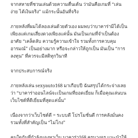
จากสหายที่ชวนเล่นด้วยความตื่นเต้น ว่ามันคือเกมที่ “เล่น
ง่าย ได้เงินจริง” แม้กระนั้นอันที่จริง
ภายหลังที่ผมได้ลองเล่นด้วยตัวเอง ผมพบว่าบาคาร่ามิได้เป็น
เพียงแต่เกมเสี่ยงดวงเพียงแค่นั้น มันเป็นเกมที่จำเป็นต้อง
อาศัย “เคล็ดลับ ความรู้ความเข้าใจ รวมทั้งการควบคุม
อารมณ์” เป็นอย่างมาก หรือจะกล่าวให้ถูกเป็น มันเป็น “การ
ลงทุน” ที่ควรจะมีสติทุกวินาที
จากประสบการณ์จริง
ภายหลังเล่น sexyauto168 มาเกือบปี ฉันสรุปได้กระจ่างเลย
ว่า “บาคาร่าออนไลน์จะเป็นเกมที่ยอดเยี่ยม ก็เมื่อคุณเล่นบน
เว็บไซต์ที่ดีเยี่ยมที่สุดแค่นั้น”
เนื่องจากว่าเว็บไซต์ดี = ระบบดี โปรโมชั่นดี การคลังมั่นคง
รวมทั้งที่สำคัญเป็น “ไม่โกง”
คนใดกันที่กำลังมองหาเว็บ บาคาร่า168 ครบวงจร แนะนำให้