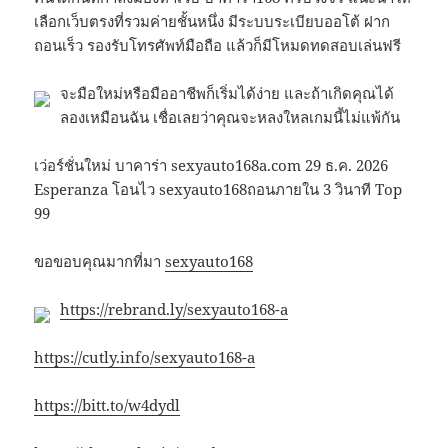
เลือกเว็บตรงที่รวมค่ายชั้นหนึ่ง มีระบบระเบียบออโต้ ฝาก
ถอนเร็ว รองรับโทรศัพท์มือถือ แล้วก็มีโหมดทดสอบเล่นฟรี
จะมือใหม่หรือมืออาชีพก็เริ่มได้ง่าย และถ้าเกิดคุณได้
ลองเหมือนฉัน เชื่อเลยว่าคุณจะหลงใหลเกมนี้ไม่แพ้กัน
เว่อร์ชั่นใหม่ บาคาร่า sexyauto168a.com 29 ธ.ค. 2026
Esperanza โอนไว sexyauto168ถอนภายใน 3 วินาที Top
99
ขอขอบคุณมากที่มา
sexyauto168
https://rebrand.ly/sexyauto168-a
https://cutly.info/sexyauto168-a
https://bitt.to/w4dydl