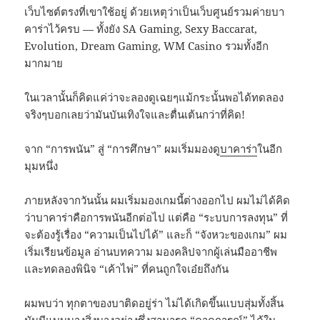
เว็บไซต์ตรงที่เขาใช้อยู่ ด้วยเหตุว่าเป็นเว็บศูนย์รวมค่ายบา
คาร่าไว้ครบ — ทั้งยัง SA Gaming, Sexy Baccarat,
Evolution, Dream Gaming, WM Casino รวมทั้งอีก
มากมาย
ในเวลานั้นก็คิดแค่ว่าจะลองดูเฉยๆแม้กระนั้นพอได้ทดลอง
จริงๆบอกเลยว่ามันบันเทิงใจและตื่นเต้นกว่าที่คิด!
จาก “การพนัน” สู่ “การศึกษา” ผมเริ่มมองดู
บาคาร่า
ในอีก
มุมหนึ่ง
ภายหลังจากวันนั้น ผมเริ่มมองเกมนี้ต่างออกไป ผมไม่ได้คิด
ว่าบาคาร่าคือการพนันอีกต่อไป แต่คือ “ระบบการลงทุน” ที่
จะต้องรู้เรื่อง “ความเป็นไปได้” และก็ “จังหวะของเกม” ผม
เริ่มเรียนข้อมูล อ่านบทความ มองคลิปจากผู้เล่นมืออาชีพ
และทดลองพินิจ “เค้าไพ่” ที่คนถูกใจเอ๋ยถึงกัน
ผมพบว่า ทุกตาของบาติดอยู่ร่า ไม่ได้เกิดขึ้นแบบสุ่มทั้งสิ้น