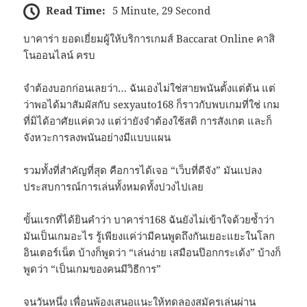
Read Time:
5 Minute, 29 Second
บาคาร่า ยอดเยี่ยมผู้ให้บริการเกมส์ Baccarat Online คาสิ
โนออนไลน์ ครบ
จำต้องบอกก่อนเลยว่า… ฉันเองไม่ใช่สายพนันตั้งแต่ต้น แต่
ว่าพอได้มาสัมผัสกับ sexyauto168 ก็ราวกับพบเกมที่ใช่ เกม
ที่มิได้อาศัยแค่ดวง แต่ว่ายังจำต้องใช้สติ การสังเกต และก็
จังหวะการลงพนันอย่างมีแบบแผน
รวมทั้งที่สำคัญที่สุด คือการได้เจอ “เว็บที่ดีจัง” มันแปลง
ประสบการณ์การเล่นทั้งหมดทั้งปวงไปเลย
ขั้นแรกที่ได้ยินคำว่า บาคาร่า168 ฉันยังไม่เข้าใจด้วยซ้ำว่า
มันเป็นเกมอะไร รู้เพียงแค่ว่ามีคนพูดถึงกันเยอะแยะในโลก
อินเตอร์เน็ต บ้างก็พูดว่า “เล่นง่าย เสมือนป๊อกกระเด้ง” บ้างก็
พูดว่า “เป็นเกมของคนมีวิธีการ”
จนวันหนึ่ง เพื่อนพ้องเสนอแนะให้ทดลองสมัครเล่นผ่าน