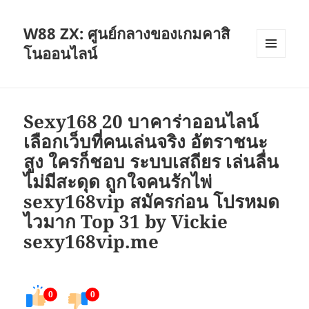
W88 ZX: ศูนย์กลางของเกมคาสิ
โนออนไลน์
เมนู
และวิด
เจ็ต
Sexy168 20 บาคาร่าออนไลน์
เลือกเว็บที่คนเล่นจริง อัตราชนะ
สูง ใครก็ชอบ ระบบเสถียร เล่นลื่น
ไม่มีสะดุด ถูกใจคนรักไพ่
sexy168vip สมัครก่อน โปรหมด
ไวมาก Top 31 by Vickie
sexy168vip.me
0
0