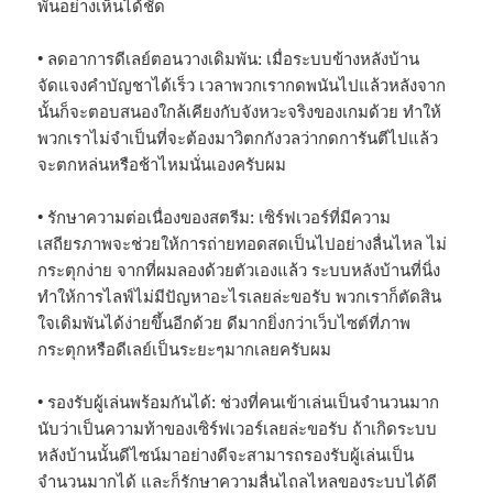
พันอย่างเห็นได้ชัด
• ลดอาการดีเลย์ตอนวางเดิมพัน: เมื่อระบบข้างหลังบ้าน
จัดแจงคำบัญชาได้เร็ว เวลาพวกเรากดพนันไปแล้วหลังจาก
นั้นก็จะตอบสนองใกล้เคียงกับจังหวะจริงของเกมด้วย ทำให้
พวกเราไม่จำเป็นที่จะต้องมาวิตกกังวลว่ากดการันตีไปแล้ว
จะตกหล่นหรือช้าไหมนั่นเองครับผม
• รักษาความต่อเนื่องของสตรีม: เซิร์ฟเวอร์ที่มีความ
เสถียรภาพจะช่วยให้การถ่ายทอดสดเป็นไปอย่างลื่นไหล ไม่
กระตุกง่าย จากที่ผมลองด้วยตัวเองแล้ว ระบบหลังบ้านที่นิ่ง
ทำให้การไลฟ์ไม่มีปัญหาอะไรเลยล่ะขอรับ พวกเราก็ตัดสิน
ใจเดิมพันได้ง่ายขึ้นอีกด้วย ดีมากยิ่งกว่าเว็บไซต์ที่ภาพ
กระตุกหรือดีเลย์เป็นระยะๆมากเลยครับผม
• รองรับผู้เล่นพร้อมกันได้: ช่วงที่คนเข้าเล่นเป็นจำนวนมาก
นับว่าเป็นความท้าของเซิร์ฟเวอร์เลยล่ะขอรับ ถ้าเกิดระบบ
หลังบ้านนั้นดีไซน์มาอย่างดีจะสามารถรองรับผู้เล่นเป็น
จำนวนมากได้ และก็รักษาความลื่นไถลไหลของระบบได้ดี