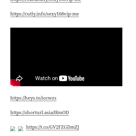
https://cutly.info/sexy168vip-me
https://heys.to/iocwzs
https://shorturl.asia/0lmOD
https://t.co/GV2FZGDmZJ