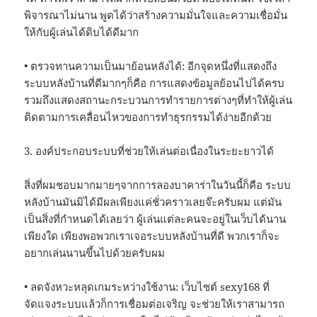
พิจารณาไม่นาน พูดได้ว่าสร้างความมั่นใจและความเชื่อมั่น
ให้กับผู้เล่นได้ดิบได้ดีมาก
• ตรวจทานความเป็นมาย้อนหลังได้: อีกจุดหนึ่งที่แสดงถึง
ระบบหลังบ้านที่ดีมากๆก็คือ การแสดงข้อมูลย้อนไปได้ครบ
รวมถึงแสดงสถานะกระบวนการทำรายการต่างๆที่ทำให้ผู้เล่น
ติดตามการเคลื่อนไหวของการทำธุรกรรมได้ง่ายอีกด้วย
3. องค์ประกอบระบบที่ช่วยให้เล่นต่อเนื่องในระยะยาวได้
สิ่งที่ผมชอบมากมายๆจากการลองบาคาร่าในวันนี้ก็คือ ระบบ
หลังบ้านมันมิได้มีผลเพียงแค่ชั่วคราวเลยจ๊ะครับผม แต่มัน
เป็นสิ่งที่กำหนดได้เลยว่า ผู้เล่นแต่ละคนจะอยู่ในเว็บได้นาน
เพียงใด เพียงพอพวกเราเจอระบบหลังบ้านที่ดี พวกเราก็จะ
อยากเล่นนานขึ้นไปด้วยครับผม
• ลดจังหวะหลุดเกมระหว่างใช้งาน: เว็บไซต์ sexy168 ที่
จัดแจงระบบแล้วก็การเชื่อมต่อเจริญ จะช่วยให้เราสามารถ