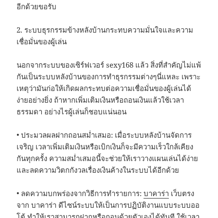
อีกด้วยขอรับ
2. ระบบธุรกรรมข้างหลังบ้านกระทบความมั่นใจและความ
เชื่อมั่นของผู้เล่น
นอกจากระบบของเซิร์ฟเวอร์ sexy168 แล้ว สิ่งที่สำคัญไม่แพ้
กันเป็นระบบหลังบ้านของการทำธุรกรรมต่างๆนี่แหละ เพราะ
เหตุว่ามันก่อให้เกิดผลกระทบต่อความเชื่อมั่นของผู้เล่นได้
ง่ายอย่างยิ่ง ถ้าหากเพิ่มเติมเงินหรือถอนเงินแล้วใช้เวลา
ธรรมดา อย่างไรผู้เล่นก็ชอบแน่นอน
• ประมวลผลฝากถอนสม่ำเสมอ: เมื่อระบบหลังบ้านจัดการ
เจริญ เวลาเพิ่มเติมเงินหรือเบิกเงินก็จะมีความเร็วใกล้เคียง
กันทุกครั้ง ความสม่ำเสมอนี้จะช่วยให้เราวางแผนเล่นได้ง่าย
และลดความวิตกกังวลเรื่องเงินค้างในระบบได้อีกด้วย
• ลดความบกพร่องจากวิธีการทำรายการ:
บาคาร่า
เว็บตรง
จาก บาคาร่า ดีไซน์ระบบให้เป็นการปฏิบัติงานแบบระบบออ
โต้ ทำให้เราสามารถฝากหรือถอนด้วยตัวเองได้ทันที ใช้เวลา