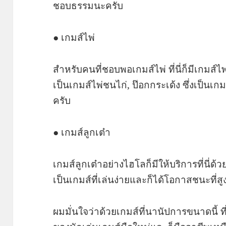
ชอบธรรมนะครับ
● เกมส์ไพ่
สำหรับคนที่ชอบพอเกมส์ไพ่ ที่นี่ก็มีเกมส์
เป็นเกมส์ไพ่ชนไก่, ป๊อกกระเด้ง ซึ่งเป็น
ครับ
● เกมส์ลูกเต๋า
เกมส์ลูกเต๋าอย่างไฮโลก็มีให้บริการที่นี่ด้
เป็นเกมส์ที่เล่นง่ายและก็ได้โอกาสชนะที่สู
ผมมั่นใจว่าด้วยเกมส์ที่นานัปการขนาดนี้ ที