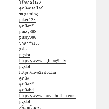
โจ๊กเกอร์123
ดูหนังออนไลน์
sa gaming
joker123
ดูหนังฟรี
pussy888
pussy888
บาคาร่า168
gslot
pgslot
https://www.pgheng99.tv
pgslot
https://live22slot.fun
ดูหนัง
ดูหนังฟรี
ดูหนังhd
https://www.moviehdthai.com
pgslot
สล็อตเว็บตรง