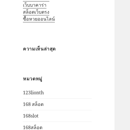
เว็บบาคาร่า
สล็อตเว็บตรง
ซื้อหวยออนไลน์
ความเห็นล่าสุด
หมวดหมู่
123lionth
168 สล็อต
168slot
168สล็อต