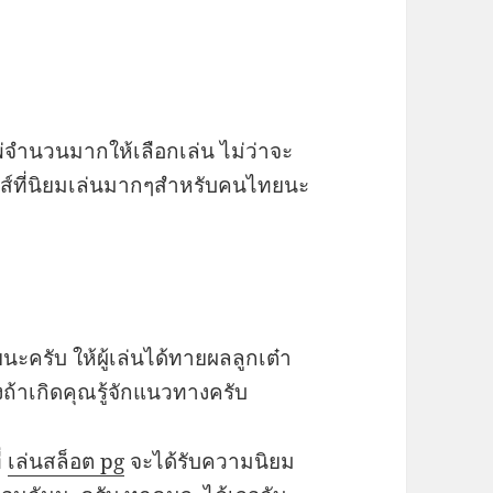
ไพ่จำนวนมากให้เลือกเล่น ไม่ว่าจะ
เกมส์ที่นิยมเล่นมากๆสำหรับคนไทยนะ
วยนะครับ ให้ผู้เล่นได้ทายผลลูกเต๋า
งถ้าเกิดคุณรู้จักแนวทางครับ
่
เล่นสล็อต pg
จะได้รับความนิยม