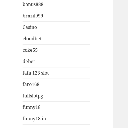
bonus888
brazil999
Casino
cloudbet
coke55
debet
fafa 123 slot
faro168
fullslotpg
funny18
funny18.in