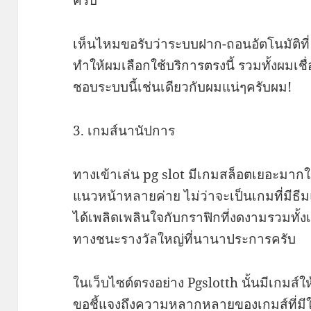
ครับ
เห็นไหมขอรับว่าระบบฝาก-ถอนอัตโนมัติที่
ทำให้ผมเลือกใช้บริการตรงนี้ รวมทั้งผมเชื
ชอบระบบนี้เช่นเดียวกับผมแน่ๆครับผม!
3. เกมส์นานัปการ
ทางเข้าเล่น pg slot มีเกมสล็อตเยอะมากให้
แนวหน้าหลายค่าย ไม่ว่าจะเป็นเกมที่มีธี
ได้เพลิดเพลินใจกับกราฟิกที่งดงามรวมทั้ง
ทางชนะรางวัลใหญ่ที่นานาประการครับ
ในเว็บไซต์ตรงอย่าง Pgslotth นั้นมีเกมส์
ขอชี้แจงถึงความหลากหลายของเกมส์ที่มีใน