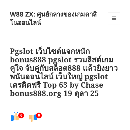
W88 ZX: ศูนย์กลางของเกมคาสิ
โนออนไลน์
เมนู
และวิด
เจ็ต
Pgslot เว็บไซต์แจกหนัก
bonus888 pgslot รวมลิสต์เกม
คู่ใจ จับคู่กับสล็อต888 แล้วยิงยาว
พนันออนไลน์ เว็บใหญ่ pgslot
เครดิตฟรี Top 63 by Chase
bonus888.org 19 ตุลา 25
0
0