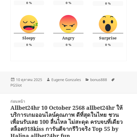
0
%
0
%
0
%
Sleepy
Angry
Surprise
0
%
0
%
0
%
เขียน
ผู้
หมวด
ป้าย
10 ตุลาคม 2025
Eugene Gonzales
bonus888
เมื่อ
เขียน
หมู่
กำกับ
PGSlot
แนะแนว
ก่อนหน้า
เรื่อง
Allbet24hr 10 October 2568 allbet24hr ให้
เรื่อง
บริการเกมออนไลน์คุณภาพ ดีที่สุดในไทย ชวน
ก่อน
เพื่อนรับเลย 100 ลื่นไหล ไม่สะดุด ครบจบที่เดียว
หน้า:
สล็อต918kiss การันตีจากรีวิวจริง Top 55 by
Halina allbet24hr.fun