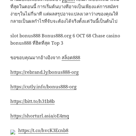
ที่สุดในตอนนี้ การเริ่มต้นบางทีอาจเป็นเพียงแค่การสมัคร
ง่ายๆในไม่กี่นาที แต่ผลสรุปอาจแปลงเวลาว่างของคุณให้
กลายเป็นผลกำไรที่จับจะต้องได้จริงตั้งแต่วันนี้เป็นต้นไป
slot bonus888 Bonus888.org 6 OCT 68 Chase casino
bonus888 ที่ฮิตที่สุด Top 3
ขอขอบคุณมากอ้างอิงจาก
สล็อต888
https://rebrand.ly/bonus888-org
https://cutly.info/bonus888-org
https://bitt.to/h31b8b
https://shorturl.asia/oE4mq
https://t.co/hvcK3Ecnb8