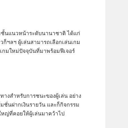
ั้นแนวหน้าระดับนานาชาติ ได้แก่
็ฯลฯ ผู้เล่นสามารถเลือกเล่นเกม
กมใหม่ปัจจุบันที่มาพร้อมฟีเจอร์
่องทางสำหรับการชนะของผู้เล่น อย่าง
มชั่นฝากเงินรายวัน และก็กิจกรรม
หญ่ที่คอยให้ผู้เล่นมาคว้าไป