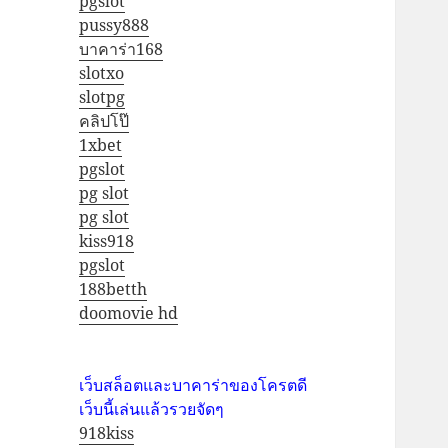
pgslot
pussy888
บาคาร่า168
slotxo
slotpg
คลิปโป๊
1xbet
pgslot
pg slot
pg slot
kiss918
pgslot
188betth
doomovie hd
เว็บสล็อตและบาคาร่าของโครตดี
เว็บนี้เล่นแล้วรวยจัดๆ
918kiss