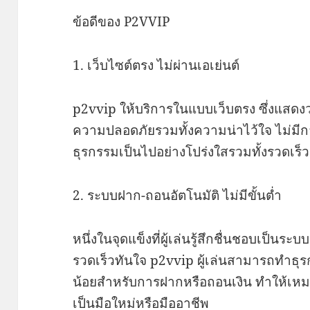
ข้อดีของ P2VVIP
1. เว็บไซต์ตรง ไม่ผ่านเอเย่นต์
p2vvip ให้บริการในแบบเว็บตรง ซึ่งแสดงว่า
ความปลอดภัยรวมทั้งความน่าไว้ใจ ไม่มีกา
ธุรกรรมเป็นไปอย่างโปร่งใสรวมทั้งรวดเร็ว
2. ระบบฝาก-ถอนอัตโนมัติ ไม่มีขั้นต่ำ
หนึ่งในจุดแข็งที่ผู้เล่นรู้สึกชื่นชอบเป็นร
รวดเร็วทันใจ p2vvip ผู้เล่นสามารถทำธุร
น้อยสำหรับการฝากหรือถอนเงิน ทำให้เหมาะ
เป็นมือใหม่หรือมืออาชีพ