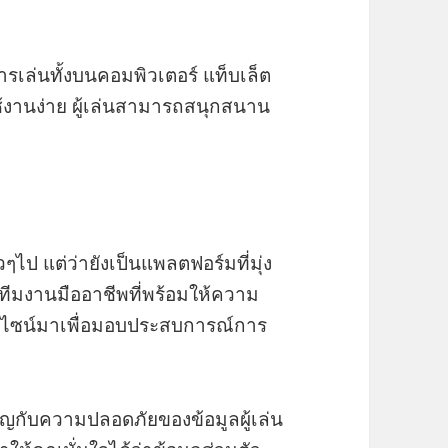
รเล่นทั้งบนคอมพิวเตอร์ แท็บเล็ต
้งานง่าย ผู้เล่นสามารถสนุกสนาน
ๆไป แต่ว่ายังเป็นแพลตฟอร์มที่มุ่ง
ด้วยทีมงานมืออาชีพที่พร้อมให้ความ
่ดีไซน์มาเพื่อมอบประสบการณ์การ
ญกับความปลอดภัยของข้อมูลผู้เล่น