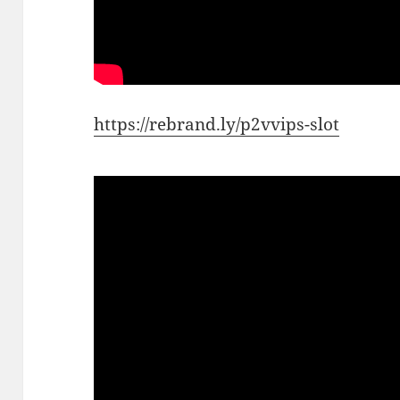
https://rebrand.ly/p2vvips-slot