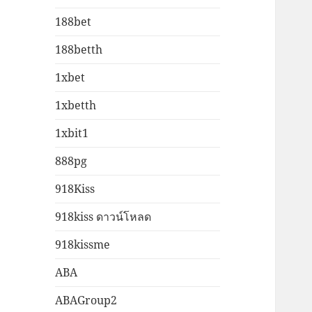
188bet
188betth
1xbet
1xbetth
1xbit1
888pg
918Kiss
918kiss ดาวน์โหลด
918kissme
ABA
ABAGroup2