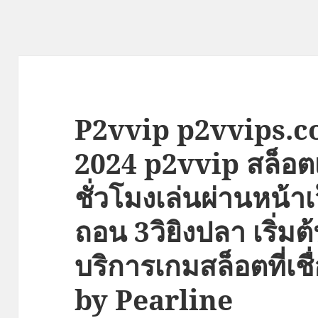
P2vvip p2vvips.
2024 p2vvip สล็อต
ชั่วโมงเล่นผ่านหน้าเ
ถอน 3วิยิงปลา เริ่ม
บริการเกมสล็อตที่เชื
by Pearline