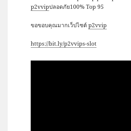
p2vvip
ปลอดภัย100% Top 95
ขอขอบคุณมากเว็ปไซต์
p2vvip
https://bit.ly/p2vvips-slot