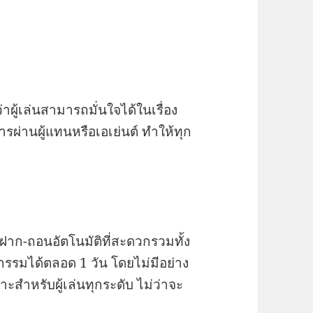
ผู้เล่นสามารถมั่นใจได้ในเรื่อง
รผ่านผู้แทนหรือเอเย่นต์ ทำให้ทุก
ะบบฝาก-ถอนอัตโนมัติที่สะดวกรวมทั้ง
กรรมได้ตลอด 1 วัน โดยไม่มีอย่าง
สำหรับผู้เล่นทุกระดับ ไม่ว่าจะ