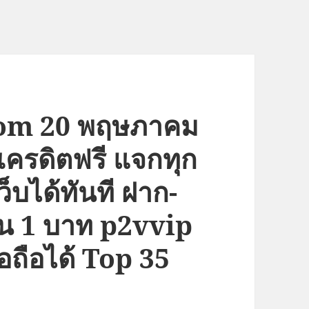
com 20 พฤษภาคม
เครดิตฟรี แจกทุก
ว็บได้ทันที ฝาก-
ต้น 1 บาท p2vvip
่อถือได้ Top 35