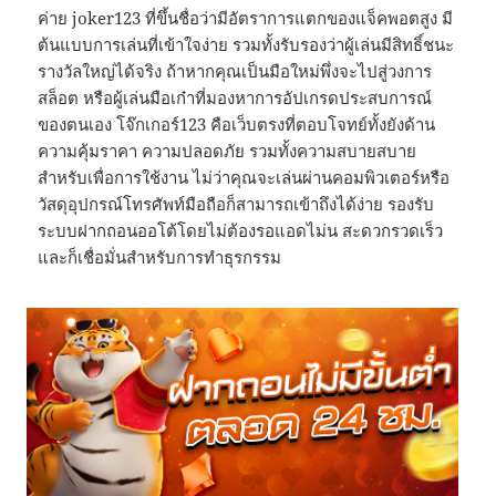
ค่าย joker123 ที่ขึ้นชื่อว่ามีอัตราการแตกของแจ็คพอตสูง มี
ต้นแบบการเล่นที่เข้าใจง่าย รวมทั้งรับรองว่าผู้เล่นมีสิทธิ์ชนะ
รางวัลใหญ่ได้จริง ถ้าหากคุณเป็นมือใหม่พึ่งจะไปสู่วงการ
สล็อต หรือผู้เล่นมือเก๋าที่มองหาการอัปเกรดประสบการณ์
ของตนเอง โจ๊กเกอร์123 คือเว็บตรงที่ตอบโจทย์ทั้งยังด้าน
ความคุ้มราคา ความปลอดภัย รวมทั้งความสบายสบาย
สำหรับเพื่อการใช้งาน ไม่ว่าคุณจะเล่นผ่านคอมพิวเตอร์หรือ
วัสดุอุปกรณ์โทรศัพท์มือถือก็สามารถเข้าถึงได้ง่าย รองรับ
ระบบฝากถอนออโต้โดยไม่ต้องรอแอดไม่น สะดวกรวดเร็ว
และก็เชื่อมั่นสำหรับการทำธุรกรรม