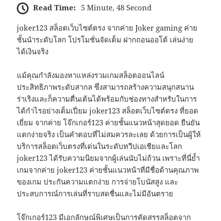
Read Time:
5 Minute, 48 Second
joker123 สล็อตเว็บไซต์ตรง จากค่าย Joker gaming ค่าย
ชั้นนำระดับโลก โปรโมชั่นจัดเต็ม ฝากถอนออโต้ เล่นง่าย
ได้เงินจริง
แม้คุณกำลังมองหาแหล่งรวมเกมสล็อตออนไลน์
ประสิทธิภาพระดับสากล ซึ่งสามารถสร้างความสนุกสนาน
ร่าเริงและก็ความตื่นเต้นได้พร้อมกับช่องทางสำหรับในการ
ได้กำไรอย่างเต็มเปี่ยม joker123 สล็อตเว็บไซต์ตรง ที่ยอด
เยี่ยม จากค่าย โจ๊กเกอร์123 ค่ายชั้นแนวหน้าสุดยอด ยืนยัน
แตกง่ายจริง เป็นคำตอบที่ไม่สมควรละเลย ด้วยการเป็นผู้ให้
บริการสล็อตเว็บตรงที่เด่นในระดับทวีปเอเชียและโลก
joker123 ได้รับความนิยมจากผู้เล่นนับไม่ถ้วน เพราะที่นี่ย้ำ
เกมจากค่าย joker123 ค่ายชั้นแนวหน้าที่มีชื่อด้านคุณภาพ
ของเกม ประกันความแตกง่าย การจ่ายโบนัสสูง และ
ประสบการณ์การเล่นที่ราบสดชื่นและไม่มีอันตราย
โจ๊กเกอร์123 มีเอกลักษณ์พิเศษเป็นการคัดสรรสล็อตจาก