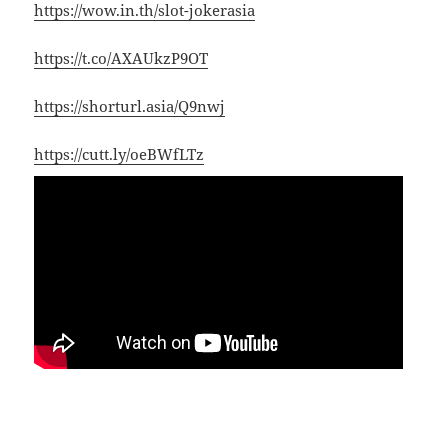
https://wow.in.th/slot-jokerasia
https://t.co/AXAUkzP9OT
https://shorturl.asia/Q9nwj
https://cutt.ly/oeBWfLTz