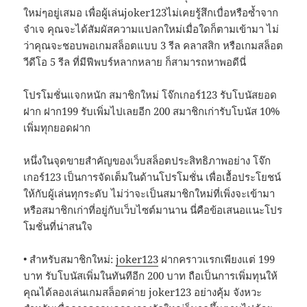
ใหม่ๆอยู่เสมอ เพื่อผู้เล่นjoker123ไม่เคยรู้สึกเบื่อหรือซ้ำจาก
จำเจ คุณจะได้สัมผัสความแปลกใหม่เมื่อใดก็ตามเข้ามา ไม่
ว่าคุณจะชอบพอเกมสล็อตแบบ 3 รีล คลาสสิก หรือเกมสล็อต
วีดีโอ 5 รีล ที่มีฟีพบร์หลากหลาย ก็สามารถหาพอดีนี่
โปรโมชั่นแจกหนัก สมาชิกใหม่ โจ๊กเกอร์123 รับโบนัสยอด
ฝาก ฝาก199 รับเพิ่มไปเลยอีก 200 สมาชิกเก่ารับโบนัส 10%
เพิ่มทุกยอดฝาก
หนึ่งในจุดขายสำคัญของเว็บสล็อตประสิทธิภาพอย่าง โจ๊ก
เกอร์123 เป็นการจัดเต็มในด้านโปรโมชั่น เพื่อเอื้อประโยชน์
ให้กับผู้เล่นทุกระดับ ไม่ว่าจะเป็นสมาชิกใหม่ที่เพิ่งจะเข้ามา
หรือสมาชิกเก่าที่อยู่กับเว็บไซต์มานาน นี่คือข้อเสนอแนะโปร
โมชั่นที่น่าสนใจ
• สำหรับสมาชิกใหม่:
joker123
ฝากคราวแรกเพียงแต่ 199
บาท รับโบนัสเพิ่มในทันทีอีก 200 บาท ถือเป็นการเพิ่มทุนให้
คุณได้ลองเล่นเกมสล็อตค่าย joker123 อย่างคุ้ม จังหวะ