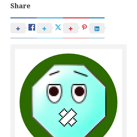
Share