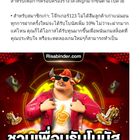
สำหรับเพื่อการครอบครองรางวัลใหญ่ก็มากขึ้นตามไปด้วย
• สำหรับสมาชิกเก่า: โจ๊กเกอร์123 ไม่ได้ลืมลูกค้าเก่าแน่นอน
ทุกการฝากครั้งใหม่จะได้รับโบนัสเพิ่ม 10% ไม่ว่าจะฝากมาก
แค่ไหน คุณก็ได้โอกาสได้รับทุนมากขึ้นเพื่อพนันเกมสล็อตที่
คุณประทับใจ หรือจะทดลองเกมใหม่ๆก็สามารถทำเป็น