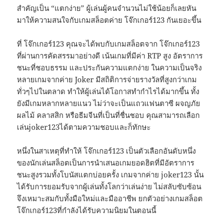
สำคัญเป็น “แตกง่าย” ผู้เล่นผู้คนจำนวนไม่ใช้น้อยก็เลยหัน
มาให้ความสนใจกับเกมสล็อตค่าย โจ๊กเกอร์123 กันเยอะขึ้น
ที่ โจ๊กเกอร์123 คุณจะได้พบกับเกมสล็อตจาก โจ๊กเกอร์123
ที่ผ่านการคัดสรรมาอย่างดี เน้นเกมที่มีค่า RTP สูง อัตราการ
ชนะที่ชอบธรรม และประกันความแตกง่าย ในความเป็นจริง
หลายเกมจากค่าย Joker มีสถิติการจ่ายรางวัลที่สูงกว่าเกม
ทั่วๆไปในตลาด ทำให้ผู้เล่นได้โอกาสทำกำไรได้มากขึ้น ทั้ง
ยังมีเกมหลากหลายแนว ไม่ว่าจะเป็นแถวแฟนตาซี ผจญภัย
ผลไม้ คลาสสิก หรือธีมจีนที่เป็นที่ชื่นชอบ คุณสามารถเลือก
เล่นjoker123ได้ตามความชอบและก็ทักษะ
หนึ่งในสาเหตุที่ทำให้ โจ๊กเกอร์123 เป็นตัวเลือกอันดับหนึ่ง
ของนักเล่นสล็อตเป็นการนำเสนอเกมยอดฮิตที่มีอัตราการ
ชนะสูงรวมทั้งโบนัสแตกบ่อยครั้ง เกมจากค่าย joker123 นั้น
ได้รับการยอมรับจากผู้เล่นทั้งโลกว่าเล่นง่าย ไม่สลับซับซ้อน
จึงเหมาะสมกับทั้งมือใหม่และมืออาชีพ ยกตัวอย่างเกมสล็อต
โจ๊กเกอร์123ที่กำลังได้รับความนิยมในตอนนี้