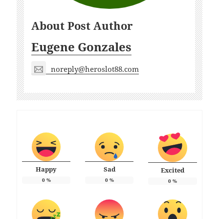
About Post Author
Eugene Gonzales
noreply@heroslot88.com
Happy
Sad
Excited
0
%
0
%
0
%