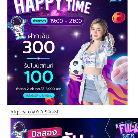
https://t.co/0Y7n94ikSt