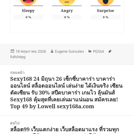
Sleepy
Angry
Surprise
0
%
0
%
0
%
เขียน
ผู้
หมวด
ป้าย
18 พฤษภาคม 2026
Eugene Gonzales
PGSlot
เมื่อ
เขียน
หมู่
กำกับ
fullslotpg
แนะแนว
ก่อนหน้า
เรื่อง
Sexy168 24 มิถุนา 26 เซ็กซี่บาคาร่า บาคาร่า
เรื่อง
ออนไลน์ สล็อตออนไลน์ เล่นง่าย ได้เงินจริง เซียน
ก่อน
ตัดเซียน รับ 30% สปีดบาคาร่า เกมไว ลุ้นมันส์
หน้า:
Sexy168 คุ้มสุดที่เคยเล่นมาแน่นอน สมัครเลย!
Top 49 by Lowell sexy168a.com
ต่อไป
สล็อต99 เว็บแตกง่าย เว็บสล็อตมาแรง ที่รวมทุก
เรื่อง