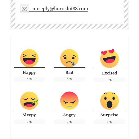
noreply@heroslot88.com
Happy
Sad
Excited
0
%
0
%
0
%
Sleepy
Angry
Surprise
0
%
0
%
0
%