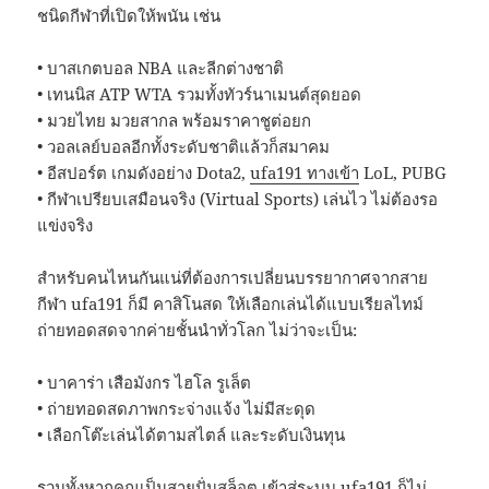
ชนิดกีฬาที่เปิดให้พนัน เช่น
• บาสเกตบอล NBA และลีกต่างชาติ
• เทนนิส ATP WTA รวมทั้งทัวร์นาเมนต์สุดยอด
• มวยไทย มวยสากล พร้อมราคาชูต่อยก
• วอลเลย์บอลอีกทั้งระดับชาติแล้วก็สมาคม
• อีสปอร์ต เกมดังอย่าง Dota2,
ufa191 ทางเข้า
LoL, PUBG
• กีฬาเปรียบเสมือนจริง (Virtual Sports) เล่นไว ไม่ต้องรอ
แข่งจริง
สำหรับคนไหนกันแน่ที่ต้องการเปลี่ยนบรรยากาศจากสาย
กีฬา ufa191 ก็มี คาสิโนสด ให้เลือกเล่นได้แบบเรียลไทม์
ถ่ายทอดสดจากค่ายชั้นนำทั่วโลก ไม่ว่าจะเป็น:
• บาคาร่า เสือมังกร ไฮโล รูเล็ต
• ถ่ายทอดสดภาพกระจ่างแจ้ง ไม่มีสะดุด
• เลือกโต๊ะเล่นได้ตามสไตล์ และระดับเงินทุน
รวมทั้งหากคุณเป็นสายปั่นสล็อต เข้าสู่ระบบ ufa191 ก็ไม่