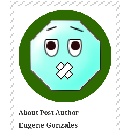
About Post Author
Eugene Gonzales