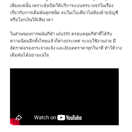
เพียงแค่นั้น เพราะยังเปิดให้บริการแบบครบวงจรในเรื่อง
เกี่ยวกับการเดิมพันทุกชนิด จบในเว็บเดียวไม่ต้องย้ายบัญชี
หรือโยกเงินให้เสียเวลา
ในส่วนของการพนันกีฬา ufa191 ครอบคลุมกีฬาที่ได้รับ
ความนิยมอีกทั้งไทยแล้วก็ต่างประเทศ ระบบใช้งานง่าย มี
อัตราต่อรองกระจ่างแจ้ง และอัปเดตราคาทุกวินาที ทำให้วาง
เดิมพันได้อย่างแน่ใจ