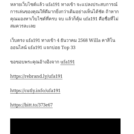
หลายเว็บไซต์แล้ว ufa191 ทางเข้า จะแปลงประสบการณ์
การเล่นของคุณให้ดีมากยิ่งกว่าเดิมอย่างเห็นได้ชัด ถ้าหาก
คุณมองหาเว็บไซต์ที่ครบ จบ แล้วก็คุ้ม ufa191 คือชื่อที่ไม่
สมควรละเลย
เว็บตรง ufa191 ทางเข้า 4 ธันวาคม 2568 Willa คาสิโน
ออนไลน์ ufa191 แจกบ่อย Top 33
ขอขอบพระคุณอ้างอิงจาก
ufa191
https://rebrand.ly/ufa191
https://cutly.info/ufa191
https://bitt.to/373e67