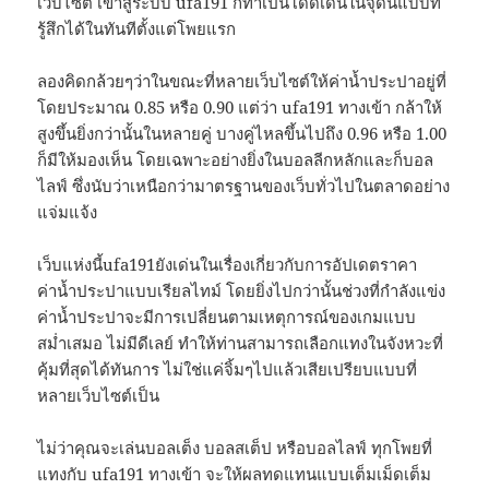
เว็บไซต์ เข้าสู่ระบบ ufa191 ก็ทำเป็นโดดเด่นในจุดนี้แบบที่
รู้สึกได้ในทันทีตั้งแต่โพยแรก
ลองคิดกล้วยๆว่าในขณะที่หลายเว็บไซต์ให้ค่าน้ำประปาอยู่ที่
โดยประมาณ 0.85 หรือ 0.90 แต่ว่า ufa191 ทางเข้า กล้าให้
สูงขึ้นยิ่งกว่านั้นในหลายคู่ บางคู่ไหลขึ้นไปถึง 0.96 หรือ 1.00
ก็มีให้มองเห็น โดยเฉพาะอย่างยิ่งในบอลลีกหลักและก็บอล
ไลฟ์ ซึ่งนับว่าเหนือกว่ามาตรฐานของเว็บทั่วไปในตลาดอย่าง
แจ่มแจ้ง
เว็บแห่งนี้ufa191ยังเด่นในเรื่องเกี่ยวกับการอัปเดตราคา
ค่าน้ำประปาแบบเรียลไทม์ โดยยิ่งไปกว่านั้นช่วงที่กำลังแข่ง
ค่าน้ำประปาจะมีการเปลี่ยนตามเหตุการณ์ของเกมแบบ
สม่ำเสมอ ไม่มีดีเลย์ ทำให้ท่านสามารถเลือกแทงในจังหวะที่
คุ้มที่สุดได้ทันการ ไม่ใช่แค่จิ้มๆไปแล้วเสียเปรียบแบบที่
หลายเว็บไซต์เป็น
ไม่ว่าคุณจะเล่นบอลเต็ง บอลสเต็ป หรือบอลไลฟ์ ทุกโพยที่
แทงกับ ufa191 ทางเข้า จะให้ผลทดแทนแบบเต็มเม็ดเต็ม