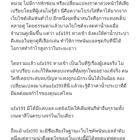
หน่วย ไม่มีการหักซ่อน หรือเปลี่ยนแปลงราคาล่วงหน้าให้เสีย
เปรียบโดยที่ผู้เล่นไม่รู้ตัว นี่คือความโปร่งใสที่หาได้ยากจาก
เว็บไซต์เดิมพันทั่วไป อีกหนึ่งจุดที่น่าสนใจคือการแทงสเต็ป
หลายคู่ โดยธรรมดาแล้วบางเว็บไซต์จะลดค่าน้ำลงเมื่อ
จำนวนคู่เพิ่มขึ้น แต่ว่า ufa191 ทางเข้า ยังคงให้ค่าน้ำประปา
ดีเสมอในทุกคู่ที่เลือกเล่น ทำให้การพนันบอลชุดกับที่นี่ได้
โอกาสทำกำไรสูงกว่าในระยะยาว
โดยรวมแล้ว ufa191 ทางเข้า เป็นเว็บที่รู้เรื่องผู้เล่นจริง ไม่
เอาเปรียบ และก็ให้ผลตอบแทนที่คุ้มทุกโพยอย่างแท้จริง คน
ใดที่เคยประสบพบปัญหาแทงถูกแม้กระนั้นได้เงินน้อย ลอง
เปลี่ยนแปลงมาเล่นufa191ที่นี่ แล้วจะรู้ดีว่าค่าน้ำประปาที่ดี
มีผลต่อผลกำไรของคุณแค่ไหน
ufa191 มิได้มีแค่บอล แต่ยังเปิดให้เดิมพันกีฬาอื่นๆรวมทั้ง
เกมคาสิโนครบวงจรในเว็บเดียว
ถึงแม้ ufa191 จะมีชื่อเสียงในฐานะเว็บไซต์พนันบอลลำดับ
หนึ่งแต่ความน่าดึงดูดใจของเว็บแห่งนี้มิได้หยุดแค่ฟุตบอล