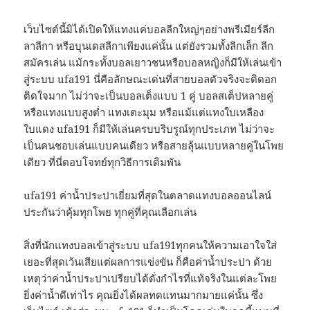
เว็บไซต์นี้มิได้เปิดให้แทงแค่บอลลีกใหญ่ๆอย่างพรีเมียร์ลีก
ลาลีกา หรือบุนเดสลีกาเพียงแค่นั้น แต่ยังรวมทั้งลีกเล็ก ลีก
สมัครเล่น แม้กระทั้งบอลเยาวชนหรือบอลหญิงก็มีให้เล่นเข้า
สู่ระบบ ufa191 นี่คือลักษณะเด่นที่สายบอลตัวจริงจะติดอก
ติดใจมาก ไม่ว่าจะเป็นบอลเต็งแบบ 1 คู่ บอลสเต็ปหลายคู่
หรือแทงแบบสูงต่ำ แทงเตะมุม หรือแม้แต่แทงใบเหลือง
ใบแดง ufa191 ก็มีให้เล่นครบบริบรูณ์ทุกประเภท ไม่ว่าจะ
เป็นคนชอบเล่นแบบคนเดียว หรือสายลุ้นแบบหลายคู่ในโพย
เดียว ที่นี่ตอบโจทย์ทุกวิธีการเดิมพัน
ufa191 ค่าน้ำประปาเยี่ยมที่สุดในตลาดแทงบอลออนไลน์
ประกันว่าคุ้มทุกโพย ทุกคู่ที่คุณเลือกเล่น
สิ่งที่นักแทงบอลเข้าสู่ระบบ ufa191ทุกคนให้ความเอาใจใส่
เยอะที่สุดเว้นเสียแต่ผลการแข่งขัน ก็คือค่าน้ำประปา ด้วย
เหตุว่าค่าน้ำประปาเปรียบได้ดั่งกำไรที่แท้จริงในแต่ละโพย
ยิ่งค่าน้ำดีเท่าไร คุณยิ่งได้ผลทดแทนมากมายแค่นั้น ซึ่ง