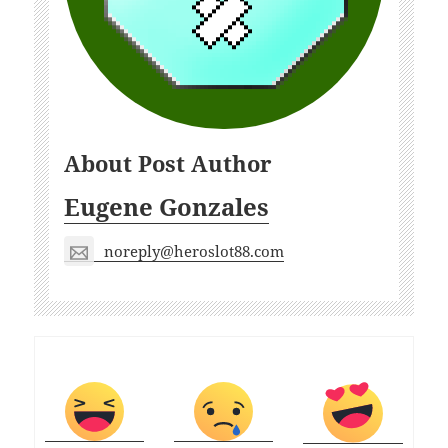
About Post Author
Eugene Gonzales
noreply@heroslot88.com