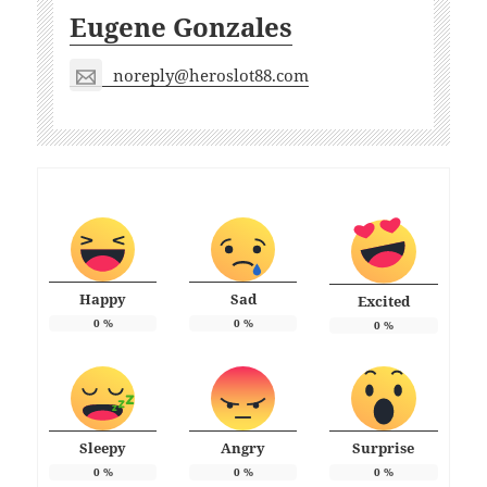
Eugene Gonzales
noreply@heroslot88.com
Happy
Sad
Excited
0
%
0
%
0
%
Sleepy
Angry
Surprise
0
%
0
%
0
%