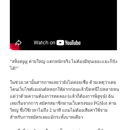
“สล็อตpg ค่ายใหญ่ แตกหนักจริง ไม่ต้องมีทุนเยอะแยะก็ปัง
ได้!”
ในช่วงเวลานั้นสารภาพเลยว่ายังไม่ค่อยเชื่อ ด้วยเหตุว่าเคย
โดนเว็บไซต์เอเย่นต์หลอกให้ฝากก่อนแล้วปิดหนีไปหลายหน
แต่ว่าด้วยความต้องการทดลอง (แล้วก็ต้องการพิสูจน์) ฉัน
เลยเริ่มจากการ สมัครสมาชิกผ่านเว็บตรงของ PGSlot ค่าย
ใหญ่ ซึ่งใช้เวลาไม่ถึง 2 นาที แถมไม่ต้องเสียค่าใช้จ่าย
สำหรับการสมัครเลยแม้กระทั้งบาทเดียว