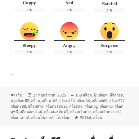
Happy
Sad
Excited
0
%
0
%
0
%
Sleepy
Angry
Surprise
0
%
0
%
0
%
…
รูป
เขียน
หมวด
เสียง
27 พฤศจิกายน 2025
168 สล็อต
,
ปั่นสล็อต
,
พีจีสล็อต
,
แบบ
เมื่อ
หมู่
ฟลูสล็อตพีจี
,
สล็อต
,
สล็อต168
,
สล็อต456
,
สล็อต66
,
สล็อต666
,
สล็อต777
,
เรื่อง
สล็อต888
,
สล็อต918
,
สล็อต918kiss
,
สล็อต99
,
สล็อตpg
,
สล็อตxo
,
สล็อต
พุซซี่
,
สล็อตออนไลน์
,
สล็อตเครดิตฟรี
,
สล็อตเว็บตรง
,
สล็อตเว็บตรง 168
,
ป้าย
สล็อตแตกดี
,
สล็อตโจ๊กเกอร์
,
เว็บสล็อต
PGSlot
,
สล็อต
กำกับ