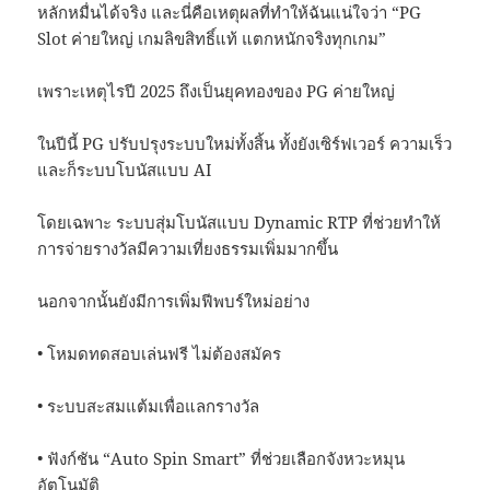
หลักหมื่นได้จริง และนี่คือเหตุผลที่ทำให้ฉันแน่ใจว่า “PG
Slot ค่ายใหญ่ เกมลิขสิทธิ์แท้ แตกหนักจริงทุกเกม”
เพราะเหตุไรปี 2025 ถึงเป็นยุคทองของ PG ค่ายใหญ่
ในปีนี้ PG ปรับปรุงระบบใหม่ทั้งสิ้น ทั้งยังเซิร์ฟเวอร์ ความเร็ว
และก็ระบบโบนัสแบบ AI
โดยเฉพาะ ระบบสุ่มโบนัสแบบ Dynamic RTP ที่ช่วยทำให้
การจ่ายรางวัลมีความเที่ยงธรรมเพิ่มมากขึ้น
นอกจากนั้นยังมีการเพิ่มฟีพบร์ใหม่อย่าง
• โหมดทดสอบเล่นฟรี ไม่ต้องสมัคร
• ระบบสะสมแต้มเพื่อแลกรางวัล
• ฟังก์ชัน “Auto Spin Smart” ที่ช่วยเลือกจังหวะหมุน
อัตโนมัติ