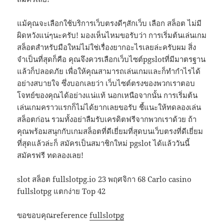
แม้คุณจะเลือกใช้บริการเว็บตรงดีๆสักเว็บ เลือก สล็อต ไม่มี
ผิดหวังแน่ๆนะครับ! มองเห็นไหมขอรับว่า การเริ่มต้นเล่นเกม
สล็อตสำหรับมือใหม่ไม่ใช่เรื่องยากอะไรเลยล่ะครับผม สิ่ง
จำเป็นที่สุดก็คือ คุณจึงควรเลือกเว็บไซต์pgslotที่มีมาตรฐาน
แล้วก็ปลอดภัย เพื่อให้คุณสามารถเล่นเกมและก็ทำกำไรได้
อย่างสบายใจ ซึ่งบอกเลยว่า เว็บไซต์ตรงของพวกเราตอบ
โจทย์ของคุณได้อย่างแน่แท้ นอกเหนือจากนั้น การเริ่มต้น
เล่นเกมคราวแรกก็ไม่ได้ยากเลยขอรับ ชี้แนะให้ทดลองเล่น
สล็อตก่อน รวมทั้งอย่าลืมรับเครดิตฟรีจากพวกเราด้วย ถ้า
คุณพร้อมสนุกกับเกมสล็อตที่ดีเยี่ยมที่สุดบนเว็บตรงที่ดีเยี่ยม
ที่สุดแล้วล่ะก็ สมัครเป็นสมาชิกใหม่ pgslot ได้แล้ววันนี้
สมัครฟรี ทดลองเลย!
slot สล็อต fullslotpg.io 23 พฤศจิกา 68 Carlo casino
fullslotpg แตกง่าย Top 42
ขอขอบคุณreference
fullslotpg