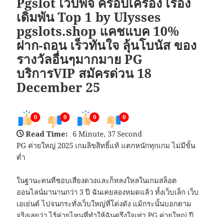
Pgslot เว็บพีจี ครอบเครื่อง เรื่อง
เดิมพัน Top 1 by Ulysses
pgslots.shop แคชแบค 10%
ฝาก-ถอน เร็วทันใจ ลุ้นโบนัส ของ
รางวัลอื่นๆมากมาย PG
บริการVIP สมัครด่วน 18
December 25
0
0
0
0
Read Time:
6 Minute, 37 Second
PG ค่ายใหญ่ 2025 เกมลิขสิทธิ์แท้ แตกหนักทุกเกม ไม่มีขั้น
ต่ำ
ในฐานะคนที่ชอบเสี่ยงดวงและก็หลงใหลในเกมสล็อต
ออนไลน์มานานกว่า 3 ปี ฉันเคยลองหมดแล้ว ทั้งเว็บเล็ก เว็บ
เอเย่นต์ ไปจนกระทั่งเว็บใหญ่ที่โด่งดัง แม้กระนั้นบอกตาม
จริงเลยว่า ไร้ค่ายไหนที่ทำให้ฉันตรึงใจเท่า PG ค่ายใหญ่ ปี