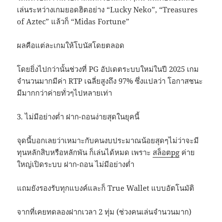
เล่นระหว่างเกมยอดฮิตอย่าง “Lucky Neko”, “Treasures
of Aztec” แล้วก็ “Midas Fortune”
ผลคือแต่ละเกมให้โบนัสโดยตลอด
โดยยิ่งไปกว่านั้นช่วงที่ PG อัปเดตระบบใหม่ในปี 2025 เกม
จำนวนมากมีค่า RTP เฉลี่ยสูงถึง 97% ซึ่งแปลว่า โอกาสชนะ
มีมากกว่าค่ายทั่วๆไปหลายเท่า
3. ไม่มีอย่างต่ำ ฝาก-ถอนง่ายสุดในยุคนี้
จุดนี้บอกเลยว่าเหมาะกับคนงบประมาณน้อยสุดๆไม่ว่าจะมี
ทุนหลักสิบหรือหลักพัน ก็เล่นได้หมด เพราะ
สล็อตpg
ค่าย
ใหญ่เปิดระบบ ฝาก-ถอน ไม่มีอย่างต่ำ
แถมยังรองรับทุกแบงค์และก็ True Wallet แบบอัตโนมัติ
จากที่เคยทดลองฝากเวลา 2 ทุ่ม (ช่วงคนเล่นจำนวนมาก)