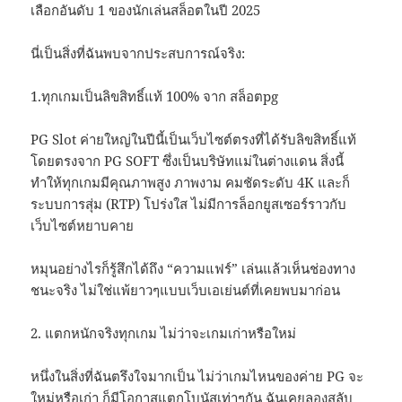
เลือกอันดับ 1 ของนักเล่นสล็อตในปี 2025
นี่เป็นสิ่งที่ฉันพบจากประสบการณ์จริง:
1.ทุกเกมเป็นลิขสิทธิ์แท้ 100% จาก สล็อตpg
PG Slot ค่ายใหญ่ในปีนี้เป็นเว็บไซต์ตรงที่ได้รับลิขสิทธิ์แท้
โดยตรงจาก PG SOFT ซึ่งเป็นบริษัทแม่ในต่างแดน สิ่งนี้
ทำให้ทุกเกมมีคุณภาพสูง ภาพงาม คมชัดระดับ 4K และก็
ระบบการสุ่ม (RTP) โปร่งใส ไม่มีการล็อกยูสเซอร์ราวกับ
เว็บไซต์หยาบคาย
หมุนอย่างไรก็รู้สึกได้ถึง “ความแฟร์” เล่นแล้วเห็นช่องทาง
ชนะจริง ไม่ใช่แพ้ยาวๆแบบเว็บเอเย่นต์ที่เคยพบมาก่อน
2. แตกหนักจริงทุกเกม ไม่ว่าจะเกมเก่าหรือใหม่
หนึ่งในสิ่งที่ฉันตรึงใจมากเป็น ไม่ว่าเกมไหนของค่าย PG จะ
ใหม่หรือเก่า ก็มีโอกาสแตกโบนัสเท่าๆกัน ฉันเคยลองสลับ