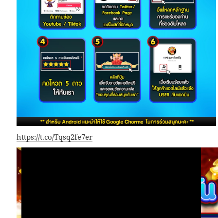
https://t.co/Tqsq2fe7er