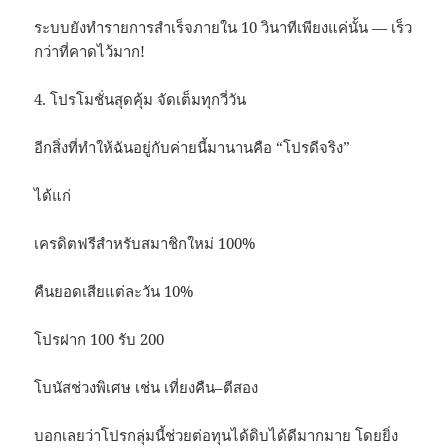
ระบบยังทำรายการสำเร็จภายใน 10 วินาทีเพียงแค่นั้น — เร็ว
กว่าที่คาดไว้มาก!
4. โปรโมชั่นสุดคุ้ม จัดเต็มทุกวี่วัน
อีกสิ่งที่ทำให้ฉันอยู่กับค่ายนี้มานานคือ “โปรดีจริง”
ได้แก่
เครดิตฟรีสำหรับสมาชิกใหม่ 100%
คืนยอดเสียแต่ละวัน 10%
โปรฝาก 100 รับ 200
โบนัสช่วงพิเศษ เช่น เที่ยงคืน–ตีสอง
บอกเลยว่าโปรกลุ่มนี้ช่วยต่อทุนได้ดิบได้ดีมากมาย โดยยิ่ง