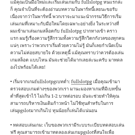
แม้คุณเป็นมือใหม่และเริ่มเล่นเกมกับ fullslotpg หนแรกล่ะ
ก็ คุณจำเป็นที่จะต้องอ่านบทความในพาร์ทนี้เลยนะขอรับ
เนื่องจากว่าในพาร์ทนี้ พวกเราจะมาแนะนำกรรมวิธีการเริ่ม
เล่นเกมที่เหมาะกับมือใหม่โดยเฉพาะอย่างยิ่ง ในระหว่างที่
ผมเข้ามาเล่นเกมสล็อตกับ fullslotpg ปากทางเข้า คราว
แรก ผมรู้เรื่องความรู้สึกรวมทั้งความรู้สึกวิตกกังวลของทุกคน
แน่ๆ เพราะว่าพวกเราเริ่มด้วยความไม่รู้ มันก็เลยกำเนิดเป็น
ความไม่ค่อยสบายใจ ด้วยเหตุนี้ แม้คุณทราบว่าควรต้องเล่น
เกมสล็อต แบบไหน มันจะช่วยได้มากเลยล่ะนะครับ มาทดล
องไปพร้อมได้เลย!
• เริ่มจากเกมfullslotpgเบทต่ำ:
fullslotpg
เมื่อคุณเข้ามา
ตรวจสอบเกมต่างๆของพวกเรา มานะมองหาเกมที่มีเบทขั้น
ต่ำที่สุดเข้าไว้ ไม่เกิน 1-2 บาทต่อรอบ มันจะช่วยทำให้คุณ
สามารถบริหารเงินเดิมก้าวหน้า ไม่ใช้ทุนสำหรับในการ
เล่นpgslotมากเกินไป ทุนน้อยก็เล่นได้แน่นอน
• ทดสอบเล่นเกม: เว็บของพวกเรามีระบบระเบียบทดสอบเล่น
ฟรี คุณสามารถเข้ามาทดลองเล่นเกมpgslotที่สนใจเพื่อ