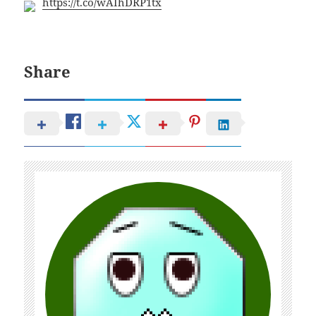
https://t.co/wAIhDRP1tx
Share