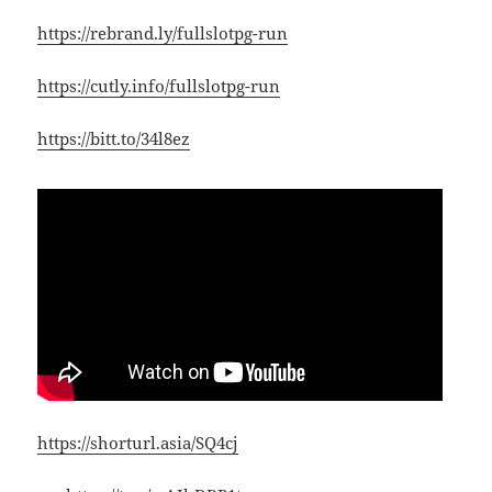
https://rebrand.ly/fullslotpg-run
https://cutly.info/fullslotpg-run
https://bitt.to/34l8ez
https://shorturl.asia/SQ4cj