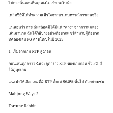
ไปกว่านั้นตอนที่หมุนยังไม่เข้าเกมโบนัส
เคล็ดวิธีที่ได้ทำความเข้าใจจากประสบการณ์การเล่นจริง
แน่นอนว่า การเล่นสล็อตมิได้มีแค่ “ดวง” จากการทดลอง
เล่นมานาน ฉันได้วิธีบางอย่างที่อยากแชร์สำหรับผู้ที่อยาก
ทดลองเล่น PG ค่ายใหญ่ในปี 2025
1. เริ่มจากเกม RTP สูงก่อน
ก่อนเล่นทุกคราว ฉันจะดูตาราง RTP ของเกมก่อน ซึ่ง PG มี
ให้ดูทุกเกม
แนะนำให้เลือกเกมที่มี RTP ตั้งแต่ 96.5% ขึ้นไป ตัวอย่างเช่น
Mahjong Ways 2
Fortune Rabbit