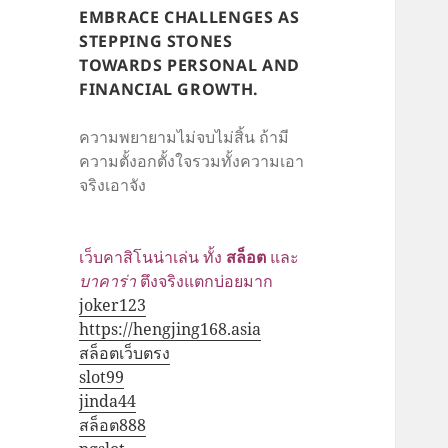
EMBRACE CHALLENGES AS
STEPPING STONES
TOWARDS PERSONAL AND
FINANCIAL GROWTH.
ความพยายามไม่จบไม่สิ้น ถ้ามี
ความตั้งอกตั้งใจรวมทั้งความเอา
จริงเอาจัง
เว็บคาสิโนน่าเล่น ทั้ง
สล็อต
และ
บาคาร่า
ตึงจริงแตกบ่อยมาก
joker123
https://hengjing168.asia
สล็อตเว็บตรง
slot99
jinda44
สล็อต888