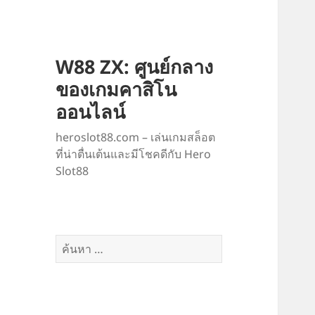
W88 ZX: ศูนย์กลาง
ของเกมคาสิโน
ออนไลน์
heroslot88.com – เล่นเกมสล็อต
ที่น่าตื่นเต้นและมีโชคดีกับ Hero
Slot88
ค้นหา
สำหรับ: