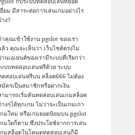
Pgslot กับระบบทดสอบเล่นที่ยอด
เยี่ยม มีสาระต่อการเล่นเกมอย่างไร
บ้าง?
ถ้าคุณเข้าใช้งาน pgslot ของเรา
แล้ว คุณจะเห็นว่า เว็บไซต์ตรงไม่
ผ่านเอเย่นต์ของเรามีระบบที่เรียกว่า
ระบบทดสอบเล่นฟรีด้วย ระบบ
ทดสอบเล่นฟรีบน สล็อต666 ไม่ต้อง
สมัครเป็นสมาชิกหรือฝากเงิน
สามารถเริ่มต้นทดสอบเล่นเกมสล็อต
ต่างๆได้ทุกเกม ไม่ว่าจะเป็นเกมเก่า
เกมใหม่ หรือเกมยอดนิยมบน pgslot
เกมใดก็ตาม ซึ่งประโยช์จากการเล่น
เกมสล็อตในโหมดทดสอบเล่นก็มี