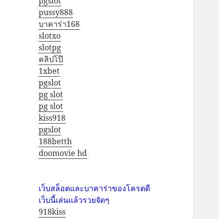
pgslot
pussy888
บาคาร่า168
slotxo
slotpg
คลิปโป๊
1xbet
pgslot
pg slot
pg slot
kiss918
pgslot
188betth
doomovie hd
เว็บสล็อตและบาคาร่าของโครตดี
เว็บนี้เล่นแล้วรวยจัดๆ
918kiss