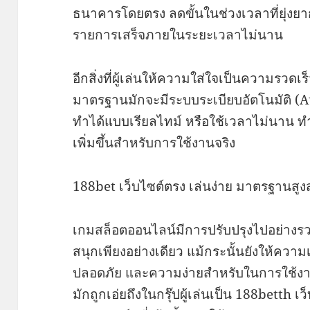
ธนาคารโดยตรง ลดขั้นในช่วงเวลาที่ยุ่ง
รายการเสร็จภายในระยะเวลาไม่นาน
อีกสิ่งที่ผู้เล่นให้ความใส่ใจเป็นความรวดเร
มาตรฐานมักจะมีระบบระเบียบอัตโนมัติ (Au
ทำได้แบบเรียลไทม์ หรือใช้เวลาไม่นาน ทำให
เพิ่มขึ้นสำหรับการใช้งานจริง
188bet เว็บไซต์ตรง เล่นง่าย มาตรฐานสู
เกมสล็อตออนไลน์มีการปรับปรุงไปอย่างรวด
สนุกเพียงอย่างเดียว แม้กระนั้นยังให้คว
ปลอดภัย และความง่ายสำหรับในการใช้งาน” ม
มักถูกเอ่ยถึงในกรุ๊ปผู้เล่นเป็น 188betth เ