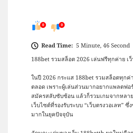
0
0
Read Time:
5 Minute, 46 Second
188bet รวมสล็อต 2026 เล่นฟรีทุกค่าย เ
ในปี 2026 กระแส 188bet รวมสล็อตทุกค่า
ตลอด เพราะผู้เล่นส่วนมากอยากแพลตฟอร์มท
สมัครสลับซับซ้อน แล้วก็รวมเกมจากหลายค่า
เว็บไซต์ที่รองรับระบบ “เว็บตรงวอเลท” ซึ
มากในยุคปัจจุบัน