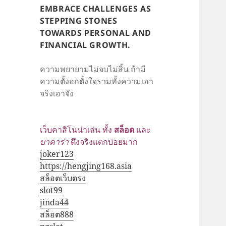
EMBRACE CHALLENGES AS
STEPPING STONES
TOWARDS PERSONAL AND
FINANCIAL GROWTH.
ความพยายามไม่จบไม่สิ้น ถ้ามี
ความตั้งอกตั้งใจรวมทั้งความเอา
จริงเอาจัง
เว็บคาสิโนน่าเล่น ทั้ง
สล็อต
และ
บาคาร่า
ตึงจริงแตกบ่อยมาก
joker123
https://hengjing168.asia
สล็อตเว็บตรง
slot99
jinda44
สล็อต888