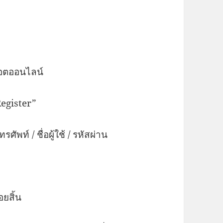
็อตออนไลน์
Register”
พท์ / ชื่อผู้ใช้ / รหัสผ่าน
อยสิ้น