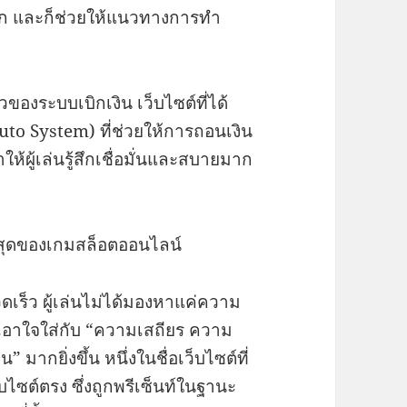
ยาก และก็ช่วยให้แนวทางการทำ
็วของระบบเบิกเงิน เว็บไซต์ที่ได้
to System) ที่ช่วยให้การถอนเงิน
้ผู้เล่นรู้สึกเชื่อมั่นและสบายมาก
งสุดของเกมสล็อตออนไลน์
เร็ว ผู้เล่นไม่ได้มองหาแค่ความ
ามเอาใจใส่กับ “ความเสถียร ความ
ากยิ่งขึ้น หนึ่งในชื่อเว็บไซต์ที่
ว็บไซต์ตรง ซึ่งถูกพรีเซ็นท์ในฐานะ