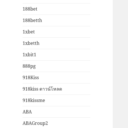
188bet
188betth
1xbet
1xbetth
1xbit1
888pg
918Kiss
918kiss ดาวน์โหลด
918kissme
ABA
ABAGroup2