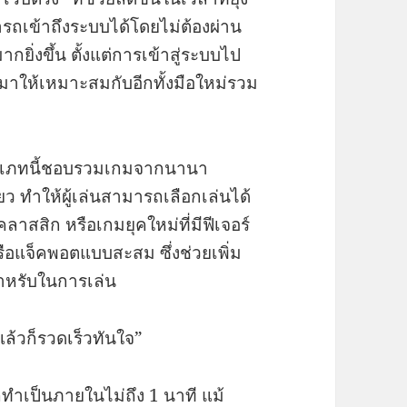
ารถเข้าถึงระบบได้โดยไม่ต้องผ่าน
ิ่งขึ้น ตั้งแต่การเข้าสู่ระบบไป
์มาให้เหมาะสมกับอีกทั้งมือใหม่รวม
ระเภทนี้ชอบรวมเกมจากนานา
ว ทำให้ผู้เล่นสามารถเลือกเล่นได้
สสิก หรือเกมยุคใหม่ที่มีฟีเจอร์
รือแจ็คพอตแบบสะสม ซึ่งช่วยเพิ่ม
หรับในการเล่น
ล้วก็รวดเร็วทันใจ”
ทำเป็นภายในไม่ถึง 1 นาที แม้