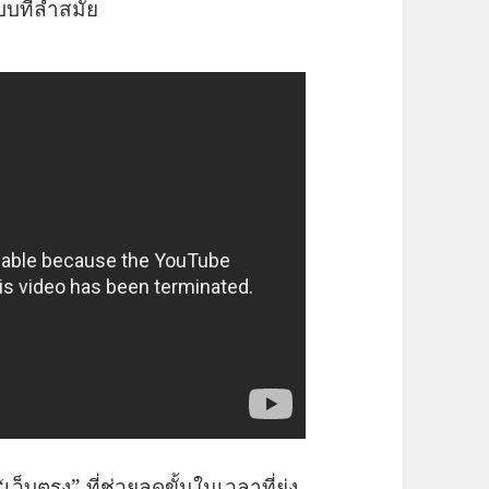
บที่ล้ำสมัย
็บตรง” ที่ช่วยลดขั้นในเวลาที่ยุ่ง