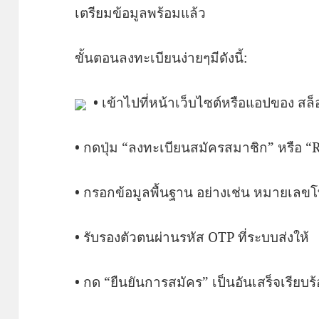
เตรียมข้อมูลพร้อมแล้ว
ขั้นตอนลงทะเบียนง่ายๆมีดังนี้:
• เข้าไปที่หน้าเว็บไซต์หรือแอปของ สล
• กดปุ่ม “ลงทะเบียนสมัครสมาชิก” หรือ “
• กรอกข้อมูลพื้นฐาน อย่างเช่น หมายเลขโทรศั
• รับรองตัวตนผ่านรหัส OTP ที่ระบบส่งให้
• กด “ยืนยันการสมัคร” เป็นอันเสร็จเรียบร้