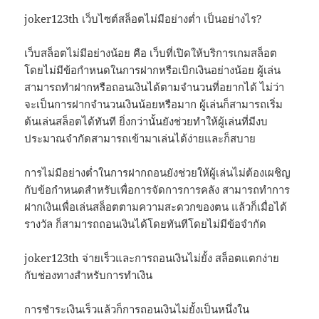
joker123th เว็บไซต์สล็อตไม่มีอย่างต่ำ เป็นอย่างไร?
เว็บสล็อตไม่มีอย่างน้อย คือ เว็บที่เปิดให้บริการเกมสล็อต
โดยไม่มีข้อกำหนดในการฝากหรือเบิกเงินอย่างน้อย ผู้เล่น
สามารถทำฝากหรือถอนเงินได้ตามจำนวนที่อยากได้ ไม่ว่า
จะเป็นการฝากจำนวนเงินน้อยหรือมาก ผู้เล่นก็สามารถเริ่ม
ต้นเล่นสล็อตได้ทันที ยิ่งกว่านั้นยังช่วยทำให้ผู้เล่นที่มีงบ
ประมาณจำกัดสามารถเข้ามาเล่นได้ง่ายและก็สบาย
การไม่มีอย่างต่ำในการฝากถอนยังช่วยให้ผู้เล่นไม่ต้องเผชิญ
กับข้อกำหนดสำหรับเพื่อการจัดการการคลัง สามารถทำการ
ฝากเงินเพื่อเล่นสล็อตตามความสะดวกของตน แล้วก็เมื่อได้
รางวัล ก็สามารถถอนเงินได้โดยทันทีโดยไม่มีข้อจำกัด
joker123th จ่ายเร็วและการถอนเงินไม่ยั้ง สล็อตแตกง่าย
กับช่องทางสำหรับการทำเงิน
การชำระเงินเร็วแล้วก็การถอนเงินไม่ยั้งเป็นหนึ่งใน