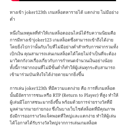
ทางเข้า joker123th เกมสล็อตหารายได้ แตกง่าย ไม่มีอย่าง
ต่ำ
หนึ่งในเหตุผลที่ทำให้เกมสล็อตออนไลน์ได้รับความนิยมคือ
การมีทางเข้าjoker123 เกมสล็อตซึ่งสามารถเข้าถึงได้ง่าย
โดยยิ่งไปกว่านั้นกับเว็บที่ไม่มีอย่างต่ำสำหรับการฝากรวมทั้ง
เบิกเงิน คุณสามารถเล่นเกมสล็อตได้โดยไม่จำเป็นที่จะต้อง
มาวิตกกังวลเรื่องเกี่ยวกับการกำหนดจำนวนเงินอย่างน้อย
ทั้งนี้การฝากถอนที่ไม่มีขั้นต่ำก็ทำให้ผู้เล่นทุกระดับสามารถ
เข้ามาร่วมบันเทิงใจได้ง่ายดายมากยิ่งขึ้น
การเล่น joker123th ที่มีความแตกง่าย คือ การที่เกมสล็อต
นั้นมีอัตราการชนะหรือ RTP (Return to Player) ที่สูง ทำให้
ผู้เล่นมีโอกาสชนะมากยิ่งขึ้น พร้อมด้วยการจ่ายรางวัลที่มี
มูลค่ามากมายก่ายกอง ซึ่งในบางเว็บไซต์สล็อตที่มีคุณภาพ
ยังมีการออกรางวัลแจ็คพอตที่ใหญ่และแตกง่าย ทำให้ผู้เล่น
ได้โอกาสได้รับรางวัลใหญ่จากการเล่นเกมสล็อต