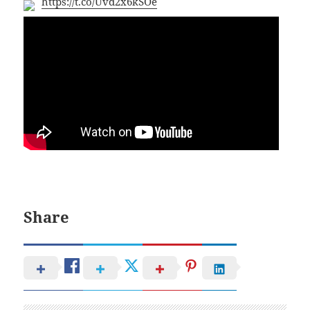
https://t.co/Uvd2x6kSOe
Share