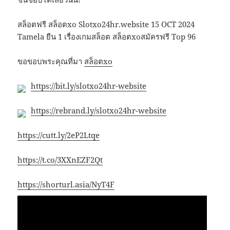
สล็อตฟรี สล็อตxo Slotxo24hr.website 15 OCT 2024
Tamela ยืน 1 เรื่องเกมสล็อต สล็อตxoสมัครฟรี Top 96
ขอขอบพระคุณที่มา
สล็อตxo
https://bit.ly/slotxo24hr-website
https://rebrand.ly/slotxo24hr-website
https://cutt.ly/2eP2Ltqe
https://t.co/3XXnEZF2Qt
https://shorturl.asia/NyT4F