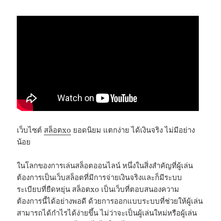
เว็บไซต์
สล็อตxo
ยอดนิยม แตกง่าย ได้เงินจริง ไม่มีอย่าง
น้อย
ในโลกของการเล่นสล็อตออนไลน์ หนึ่งในสิ่งสำคัญที่ผู้เล่น
ต้องการเป็นเว็บสล็อตที่มีการจ่ายเงินจริงและก็มีระบบ
ระเบียบที่ยืดหยุ่น สล็อตxo เป็นเว็บที่ตอบสนองความ
ต้องการนี้ได้อย่างพอดี ด้วยการออกแบบระบบที่ช่วยให้ผู้เล่น
สามารถได้กำไรได้ง่ายขึ้น ไม่ว่าจะเป็นผู้เล่นใหม่หรือผู้เล่น