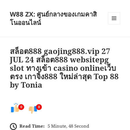
W88 ZX: ศูนย์กลางของเกมคาสิ
โนออนไลน์
เมนู
และวิด
เจ็ต
สล็อต888 gaojing888.vip 27
JUL 24 สล็อต888 websitepg
slot ทางเข้า casino onlineเว็บ
ตรง เกาจิ้ง888 ใหม่ล่าสุด Top 88
by Tonia
0
0
Read Time:
5 Minute, 48 Second