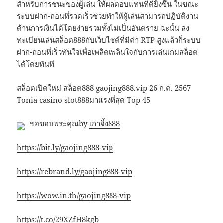
สำหรับการชนะของผู้เล่น ให้ผลตอบแทนที่ดียิ่งขึ้น ในขณะ
ระบบฝาก-ถอนที่รวดเร็วช่วยทำให้ผู้เล่นสามารถปฏิบัติงาน
ด้านการเงินได้โดยง่ายรวมทั้งไม่เป็นอันตราย ฉะนั้น ลง
ทะเบียนเล่นสล็อต888กับเว็บไซต์ที่มีค่า RTP สูงแล้วก็ระบบ
ฝาก-ถอนที่เร็วทันใจเพื่อเพลิดเพลินใจกับการเล่นเกมสล็อต
ได้โดยทันที
สล็อตเปิดใหม่ สล็อต888 gaojing888.vip 26 ก.ค. 2567
Tonia casino slot888มาแรงที่สุด Top 45
ขอขอบพระคุณby
เกาจิ้ง888
https://bit.ly/gaojing888-vip
https://rebrand.ly/gaojing888-vip
https://wow.in.th/gaojing888-vip
https://t.co/29XZfH8kgb