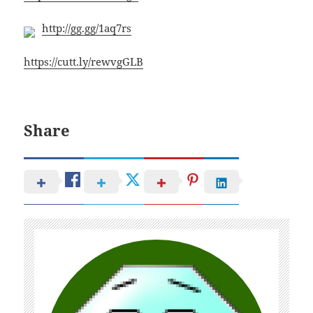
http://gg.gg/1aq7rs
https://cutt.ly/rewvgGLB
Share