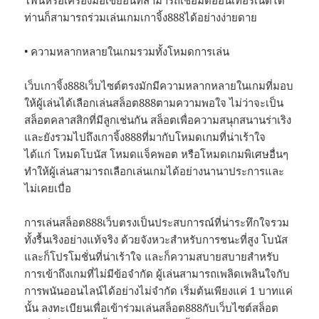
ท่านก็สามารถร่วมเล่นเกมเกาจิ้ง888ได้อย่างง่ายดาย
• ความหลากหลายในเกมรวมทั้งโหมดการเล่น
เว็บเกาจิ้ง888เว็บไซต์ตรงมักมีความหลากหลายในเกมที่มอบ
ให้ผู้เล่นได้เลือกเล่นสล็อต888ตามความพอใจ ไม่ว่าจะเป็น
สล็อตคลาสสิกที่มีลูกเช่นกัน สล็อตเพื่อความสนุกสนานร่าเริง
และยังรวมไปถึงเกาจิ้ง888ที่มากับโหมดเกมที่น่าเร้าใจ
ได้แก่ โหมดโบนัส โหมดแจ็คพอต หรือโหมดเกมพิเศษอื่นๆ
ทำให้ผู้เล่นสามารถเลือกเล่นเกมได้อย่างนานาประการและ
ไม่เคยเบื่อ
การเล่นสล็อต888เว็บตรงเป็นประสบการณ์ที่น่าระทึกใจรวม
ทั้งรื้นเริงอย่างแท้จริง ด้วยจังหวะสำหรับการชนะที่สูง โบนัส
และก็โปรโมชั่นที่น่าเร้าใจ และก็ความสบายสบายสำหรับ
การเข้าถึงเกมที่ไม่มีข้อจำกัด ผู้เล่นสามารถเพลิดเพลินใจกับ
การพนันออนไลน์ได้อย่างไม่จำกัด เริ่มต้นเพียงแค่ 1 บาทแค่
นั้น ลงทะเบียนเพื่อเข้าร่วมเล่นสล็อต888กับเว็บไซต์สล็อต