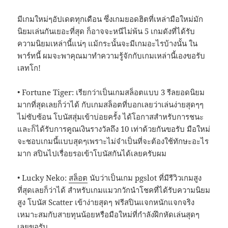
มีเกมใหม่ๆอัปเดตทุกเดือน ซึ่งเกมยอดฮิตที่เหล่ามือใหม่มัก
นิยมเล่นกันเยอะที่สุด ก็อาจจะหนีไม่พ้น 5 เกมดังที่ได้รับ
ความนิยมเหล่านี้แน่ๆ แม้กระนั้นจะมีเกมอะไรบ้างนั้น ใน
พาร์ทนี้ ผมจะพาคุณมาทำความรู้จักกับเกมเหล่านี้เองขอรับ
เลทโก!
• Fortune Tiger: เรียกว่าเป็นเกมสล็อตแบบ 3 รีลยอดนิยม
มากที่สุดเลยก็ว่าได้ กับเกมสล็อตที่บอกเลยว่าเล่นง่ายสุดๆๆ
ไม่ซับซ้อน โบนัสสุ่มเข้าบ่อยครั้ง ได้โอกาสสำหรับการชนะ
และก็ได้รับการคูณเงินรางวัลถึง 10 เท่าด้วยกันขอรับ มือใหม่
จะชอบเกมนี้แบบสุดๆเพราะไม่จำเป็นที่จะต้องใช้ทักษะอะไร
มาก สปินไปเรื่อยรอเข้าโบนัสกันได้เลยครับผม
• Lucky Neko:
สล็อต
นับว่าเป็นเกม pgslot ที่มีรีวิวเกมสูง
ที่สุดเลยก็ว่าได้ สำหรับเกมแมวกวักนำโชคที่ได้รับความนิยม
สูง โบนัส Scatter เข้าง่ายสุดๆ ฟรีสปินแจกหนักแจกจริง
เหมาะสมกับสายทุนน้อยหรือมือใหม่ที่กำลังฝึกหัดเล่นสุดๆ
เลยขอรับ