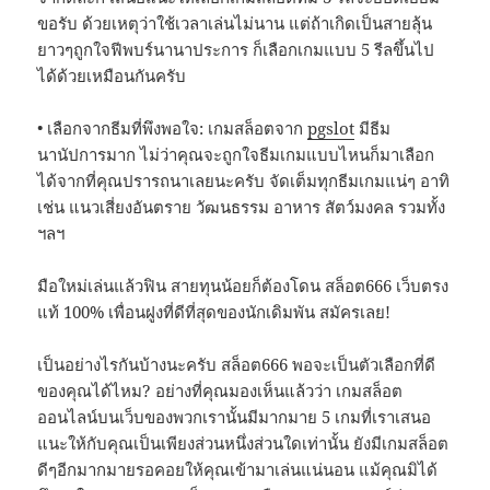
ขอรับ ด้วยเหตุว่าใช้เวลาเล่นไม่นาน แต่ถ้าเกิดเป็นสายลุ้น
ยาวๆถูกใจฟีพบร์นานาประการ ก็เลือกเกมแบบ 5 รีลขึ้นไป
ได้ด้วยเหมือนกันครับ
• เลือกจากธีมที่พึงพอใจ: เกมสล็อตจาก
pgslot
มีธีม
นานัปการมาก ไม่ว่าคุณจะถูกใจธีมเกมแบบไหนก็มาเลือก
ได้จากที่คุณปรารถนาเลยนะครับ จัดเต็มทุกธีมเกมแน่ๆ อาทิ
เช่น แนวเสี่ยงอันตราย วัฒนธรรม อาหาร สัตว์มงคล รวมทั้ง
ฯลฯ
มือใหม่เล่นแล้วฟิน สายทุนน้อยก็ต้องโดน สล็อต666 เว็บตรง
แท้ 100% เพื่อนฝูงที่ดีที่สุดของนักเดิมพัน สมัครเลย!
เป็นอย่างไรกันบ้างนะครับ สล็อต666 พอจะเป็นตัวเลือกที่ดี
ของคุณได้ไหม? อย่างที่คุณมองเห็นแล้วว่า เกมสล็อต
ออนไลน์บนเว็บของพวกเรานั้นมีมากมาย 5 เกมที่เราเสนอ
แนะให้กับคุณเป็นเพียงส่วนหนึ่งส่วนใดเท่านั้น ยังมีเกมสล็อต
ดีๆอีกมากมายรอคอยให้คุณเข้ามาเล่นแน่นอน แม้คุณมิได้