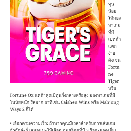
ทุน
น้อย
ให้มอง
หาเกม
ที่มี
เบทต่ำ
แตก
ง่าย
ดังเช่น
Fortu
ne
Tiger
หรือ
Fortune Ox แต่ถ้าคุณมีทุนกึ่งกลางหรือสูง มองหาเกมที่มี
โบนัสหนัก รีลมาก อาทิเช่น Caishen Wins หรือ Mahjong
Ways 2 ก็ได้
• เลือกตามความเร็ว: ถ้าหากคุณมีเวลาสำหรับการเล่นเกม
จำกัดล่ะก็ เสนอแนะให้เลือกเกมสล็อตที่มี 3 รีลจะยอดเยี่ยม