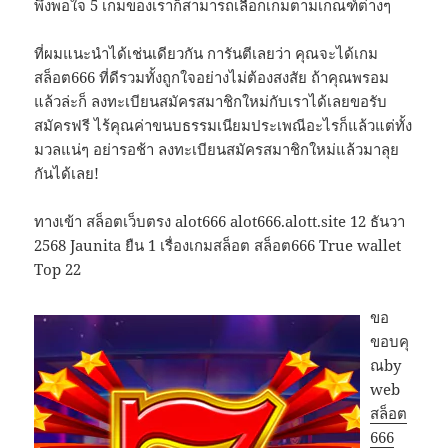
พึงพอใจ 5 เกมของเราก็สามารถเลือกเกมตามเกณฑ์ต่างๆ
ที่ผมแนะนำได้เช่นเดียวกัน การันตีเลยว่า คุณจะได้เกม
สล็อต666 ที่ดีรวมทั้งถูกใจอย่างไม่ต้องสงสัย ถ้าคุณพรอม
แล้วล่ะก็ ลงทะเบียนสมัครสมาชิกใหม่กับเราได้เลยขอรับ
สมัครฟรี ไร้คุณค่าขนบธรรมเนียมประเพณีอะไรก็แล้วแต่ทั้ง
มวลแน่ๆ อย่ารอช้า ลงทะเบียนสมัครสมาชิกใหม่แล้วมาลุย
กันได้เลย!
ทางเข้า สล็อตเว็บตรง alot666 alot666.alott.site 12 ธันวา
2568 Jaunita ยืน 1 เรื่องเกมสล็อต สล็อต666 True wallet
Top 22
ขอ
ขอบคุ
ณby
web
สล็อต
666