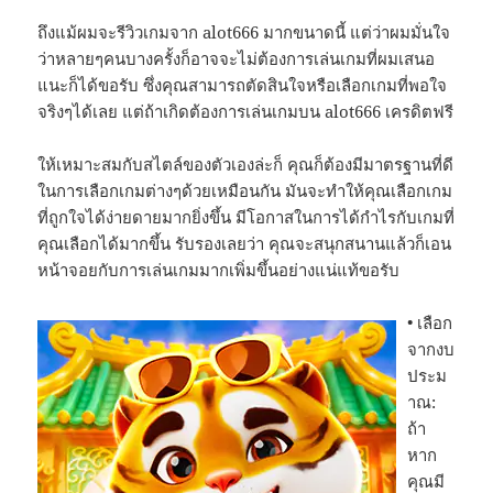
ถึงแม้ผมจะรีวิวเกมจาก alot666 มากขนาดนี้ แต่ว่าผมมั่นใจ
ว่าหลายๆคนบางครั้งก็อาจจะไม่ต้องการเล่นเกมที่ผมเสนอ
แนะก็ได้ขอรับ ซึ่งคุณสามารถตัดสินใจหรือเลือกเกมที่พอใจ
จริงๆได้เลย แต่ถ้าเกิดต้องการเล่นเกมบน alot666 เครดิตฟรี
ให้เหมาะสมกับสไตล์ของตัวเองล่ะก็ คุณก็ต้องมีมาตรฐานที่ดี
ในการเลือกเกมต่างๆด้วยเหมือนกัน มันจะทำให้คุณเลือกเกม
ที่ถูกใจได้ง่ายดายมากยิ่งขึ้น มีโอกาสในการได้กำไรกับเกมที่
คุณเลือกได้มากขึ้น รับรองเลยว่า คุณจะสนุกสนานแล้วก็เอน
หน้าจอยกับการเล่นเกมมากเพิ่มขึ้นอย่างแน่แท้ขอรับ
• เลือก
จากงบ
ประม
าณ:
ถ้า
หาก
คุณมี