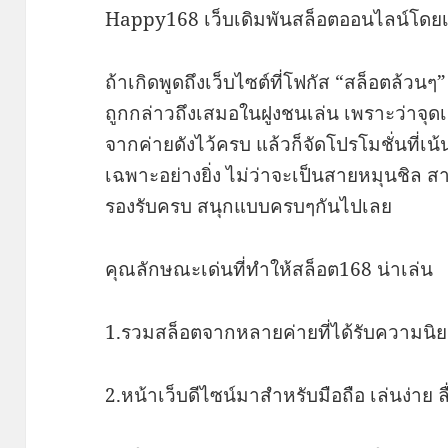
Happy168 เว็บเดิมพันสล็อตออนไลน์โดยเ
ถ้าเกิดพูดถึงเว็บไซต์ที่โฟกัส “สล็อตล้วนๆ
ถูกกล่าวถึงเสมอในฝูงชนเล่น เพราะว่าจุด
จากค่ายดังไว้ครบ แล้วก็จัดโปรโมชั่นที่
เฉพาะอย่างยิ่ง ไม่ว่าจะเป็นสายหมุนชิล ส
รองรับครบ สนุกแบบครบๆกันไปเลย
คุณลักษณะเด่นที่ทำให้สล็อต168 น่าเล่น
1.รวมสล็อตจากหลายค่ายที่ได้รับความนิยม
2.หน้าเว็บดีไซน์มาสำหรับมือถือ เล่นง่าย ลื