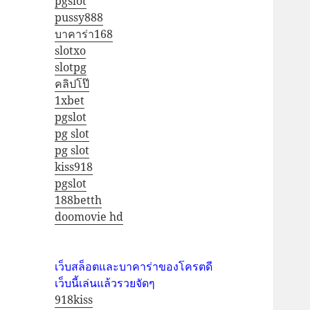
pgslot
pussy888
บาคาร่า168
slotxo
slotpg
คลิปโป๊
1xbet
pgslot
pg slot
pg slot
kiss918
pgslot
188betth
doomovie hd
เว็บสล็อตและบาคาร่าของโครตดี
เว็บนี้เล่นแล้วรวยจัดๆ
918kiss