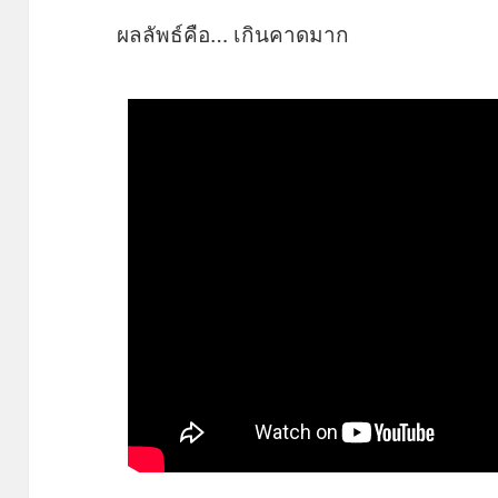
ผลลัพธ์คือ… เกินคาดมาก