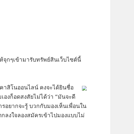
้จุกๆเข้ามารับทรัพย์สินเว็บไซต์นี้
มคาสิโนออนไลน์ คงจะได้ยินชื่อ
เองก็อดสงสัยไม่ได้ว่า “มันจะดี
ารอยากจะรู้ บวกกับมองเห็นเพื่อนใน
ลยตกลงใจลองสมัครเข้าไปมองแบบไม่