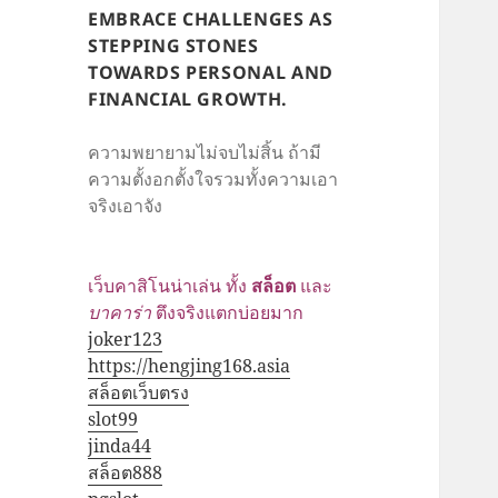
EMBRACE CHALLENGES AS
STEPPING STONES
TOWARDS PERSONAL AND
FINANCIAL GROWTH.
ความพยายามไม่จบไม่สิ้น ถ้ามี
ความตั้งอกตั้งใจรวมทั้งความเอา
จริงเอาจัง
เว็บคาสิโนน่าเล่น ทั้ง
สล็อต
และ
บาคาร่า
ตึงจริงแตกบ่อยมาก
joker123
https://hengjing168.asia
สล็อตเว็บตรง
slot99
jinda44
สล็อต888