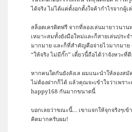
ได้จริง ไม่ได้แค่ตั้งอกตั้งใจค้ากำไรจากผู้เล่
สล็อตเครดิตฟรี จากที่ลองเล่นมายาวนานหลา
เหมาะสมทั้งยังมือใหม่และก็สายเล่นประจำ
มากมาย และก็ที่สำคัญคือจ่ายไวมากมาย ค
“ให้จริง ไม่มีกั๊ก” เดี๋ยวนี้ถือได้ว่าจังห
หากคนใดกันยังลังเล ผมแนะนำให้ลองสมัคร
ไม่ต้องฝากก็ได้ แล้วคุณจะเข้าใจว่าเพราะ
happy168 กันมากขนาดนี้
บอกเลยว่าขณะนี้… เขาแจกให้จุกจริงๆเข้า
คิดมากครับผม!