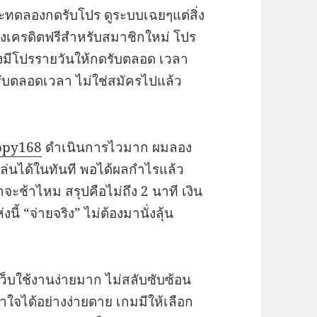
าจะทดลองกดรับโปร ดูระบบเฉยๆแต่สิ่ง
ั้งยังเครดิตฟรีสำหรับสมาชิกใหม่ โปร
ังมีโปรรายวันให้กดรับตลอด เวลา
ดรับตลอดเวลา ไม่ใช่สมัครไปแล้ว
ppy168
ดำเนินการไวมาก ผมลอง
เล่นได้ในทันที พอได้ผลกำไรแล้ว
จะช้าไหม สรุปคือไม่ถึง 2 นาที เงิน
งนี้ “จ่ายจริง” ไม่ต้องมานั่งลุ้น
เว็บใช้งานง่ายมาก ไม่สลับซับซ้อน
ข้าใจได้อย่างง่ายดาย เกมมีให้เลือก