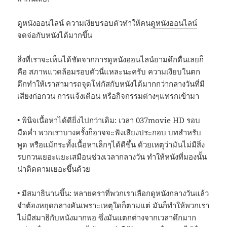
ดูหนังออนไลน์ ความเงียบรอบตัวทำให้คน
ดูหนังออนไลน์
จดจ่อกับหนังได้มากขึ้น
สิ่งที่เราจะเห็นได้ชัดจากการดูหนังออนไลน์ยามดึกดื่นเลยก็
คือ สภาพแวดล้อมรอบตัวนี่แหละนะครับ ความเงียบในตก
ดึกทำให้เราสามารถจุดโฟกัสกับหนังได้มากกว่ากลางวันที่มี
เสียงก่อกวน การแจ้งเตือน หรือกิจกรรมต่างๆแทรกเข้ามา
• พินิจเนื้อหาได้ดียิ่งไปกว่าเดิม: เวลา 037movie HD รอบ
มืดค่ำ พวกเราบางครั้งก็อาจจะฟังเสียงประกอบ บทสำหรับ
พูด หรือแม้กระทั้งเนื้อหาเล็กๆได้ดีขึ้น ด้วยเหตุว่ามันไม่มีสิ่ง
รบกวนเยอะแยะเสมือนช่วงเวลากลางวัน ทำให้หนังที่มองนั้น
น่าติดตามเยอะขึ้นด้วย
• มีสมาธินานขึ้น: หลายคราที่พวกเราเลือกดูหนังกลางวันแล้ว
จำต้องหยุดกลางคันเพราะเหตุใดก็ตามแต่ มันก็ทำให้พวกเรา
ไม่มีสมาธิกับหนังมากพอ ซึ่งมันแตกต่างจากเวลาดึกมาก