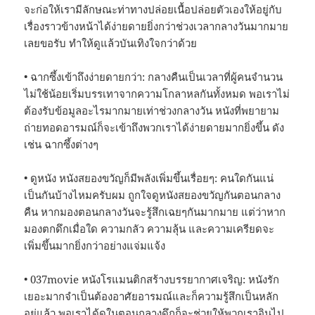
จะก่อให้เรามีลักษณะท่าทางปล่อยเนื้อปล่อยตัวเองให้อยู่กับ
เรื่องราวข้างหน้าได้ง่ายดายยิ่งกว่าช่วงเวลากลางวันมากมาย
เลยขอรับ ทำให้ดูแล้วบันเทิงใจกว่าด้วย
• ฉากซึ้งเข้าถึงง่ายดายกว่า: กลางคืนเป็นเวลาที่ผู้คนจำนวน
ไม่ใช้น้อยเริ่มบรรเทาจากความโกลาหลกันทั้งหมด พอเราไม่
ต้องรับข้อมูลอะไรมากมายเท่าช่วงกลางวัน หนังที่พยายาม
ถ่ายทอดอารมณ์ก็จะเข้าถึงพวกเราได้ง่ายดายมากยิ่งขึ้น ดัง
เช่น ฉากซึ้งต่างๆ
• ดูหนัง หนังสยองขวัญก็มีพลังเพิ่มขึ้นเรื่อยๆ: คนใดกันแน่
เป็นกันบ้างไหมครับผม ถูกใจดูหนังสยองขวัญกันตอนกลาง
คืน หากมองตอนกลางวันจะรู้สึกเฉยๆกันมากมาย แต่ว่าหาก
มองตกดึกเมื่อใด ความกลัว ความลุ้น และความเครียดจะ
เพิ่มขึ้นมากยิ่งกว่าอย่างแจ่มแจ้ง
• 037movie หนังโรแมนติกสร้างบรรยากาศเจริญ: หนังรัก
เยอะมากจำเป็นต้องอาศัยอารมณ์และก็ความรู้สึกเป็นหลัก
อยู่แล้ว พอเราได้ดูในตอนกลางดึกก็จะช่วยให้พวกเราอินไป