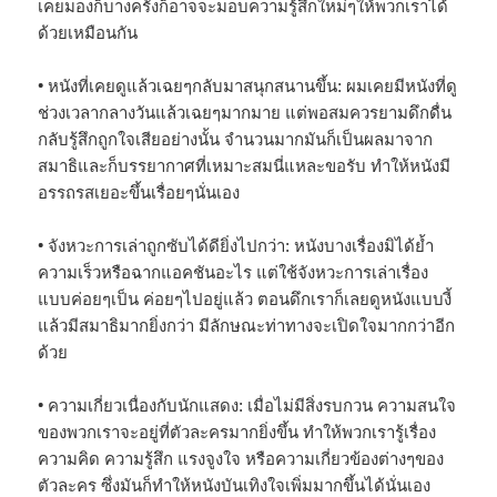
เคยมองก็บางครั้งก็อาจจะมอบความรู้สึกใหม่ๆให้พวกเราได้
ด้วยเหมือนกัน
• หนังที่เคยดูแล้วเฉยๆกลับมาสนุกสนานขึ้น: ผมเคยมีหนังที่ดู
ช่วงเวลากลางวันแล้วเฉยๆมากมาย แต่พอสมควรยามดึกดื่น
กลับรู้สึกถูกใจเสียอย่างนั้น จำนวนมากมันก็เป็นผลมาจาก
สมาธิและก็บรรยากาศที่เหมาะสมนี่แหละขอรับ ทำให้หนังมี
อรรถรสเยอะขึ้นเรื่อยๆนั่นเอง
• จังหวะการเล่าถูกซับได้ดียิ่งไปกว่า: หนังบางเรื่องมิได้ย้ำ
ความเร็วหรือฉากแอคชันอะไร แต่ใช้จังหวะการเล่าเรื่อง
แบบค่อยๆเป็น ค่อยๆไปอยู่แล้ว ตอนดึกเราก็เลยดูหนังแบบงี้
แล้วมีสมาธิมากยิ่งกว่า มีลักษณะท่าทางจะเปิดใจมากกว่าอีก
ด้วย
• ความเกี่ยวเนื่องกับนักแสดง: เมื่อไม่มีสิ่งรบกวน ความสนใจ
ของพวกเราจะอยู่ที่ตัวละครมากยิ่งขึ้น ทำให้พวกเรารู้เรื่อง
ความคิด ความรู้สึก แรงจูงใจ หรือความเกี่ยวข้องต่างๆของ
ตัวละคร ซึ่งมันก็ทำให้หนังบันเทิงใจเพิ่มมากขึ้นได้นั่นเอง