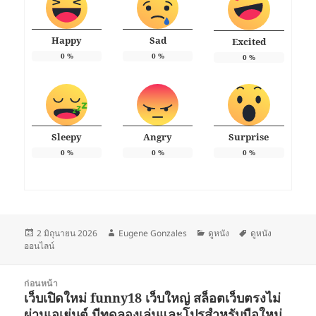
Happy
Sad
Excited
0
%
0
%
0
%
Sleepy
Angry
Surprise
0
%
0
%
0
%
เขียน
ผู้
หมวด
ป้าย
2 มิถุนายน 2026
Eugene Gonzales
ดูหนัง
ดูหนัง
เมื่อ
เขียน
หมู่
กำกับ
ออนไลน์
แนะแนว
ก่อนหน้า
เรื่อง
เว็บเปิดใหม่ funny18 เว็บใหญ่ สล็อตเว็บตรงไม่
เรื่อง
ผ่านเอเย่นต์ มีทดลองเล่นและโปรสำหรับมือใหม่
ก่อน