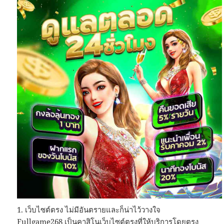
1. เว็บไซต์ตรง ไม่มีอันตรายและก็น่าไว้วางใจ
Fullgame268 เป็นคาสิโนเว็บไซต์ตรงที่ให้บริการโดยตรง