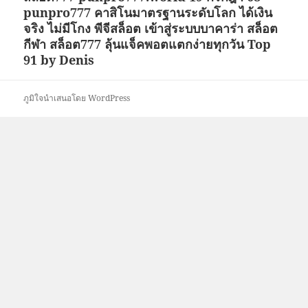
punpro777 คาสิโนมาตรฐานระดับโลก ได้เงิน
ต่อ
จริง ไม่มีโกง พีจีสล็อต เข้าสู่ระบบบาคาร่า สล็อต
ไป:
กีฬา สล็อต777 ลุ้นแจ็คพอตแตกง่ายทุกวัน Top
91 by Denis
ภูมิใจนำเสนอโดย WordPress