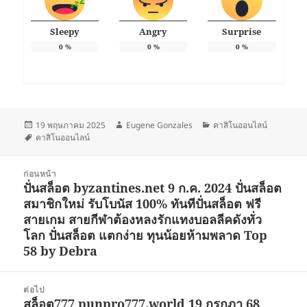
Sleepy
Angry
Surprise
0
%
0
%
0
%
เขียน
ผู้
หมวด
19 พฤษภาคม 2025
Eugene Gonzales
คาสิโนออนไลน์
เมื่อ
ป้าย
เขียน
หมู่
คาสิโนออนไลน์
กำกับ
แนะแนว
ก่อนหน้า
เรื่อง
ปั่นสล็อต byzantines.net 9 ก.ค. 2024 ปั่นสล็อต
เรื่อง
สมาชิกใหม่ รับโบนัส 100% ทันทีปั่นสล็อต ฟรี
ก่อน
สายเกม สายกีฬาต้องหลงรักแทงบอลลีคดังทั่ว
หน้า:
โลก ปั่นสล็อต แตกง่าย ทุนน้อยห้ามพลาด Top
58 by Debra
ต่อไป
สล็อต777 punpro777.world 19 กรกฎา 68
เรื่อง