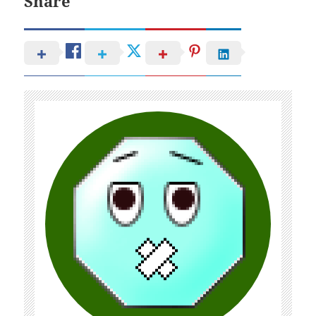
Share