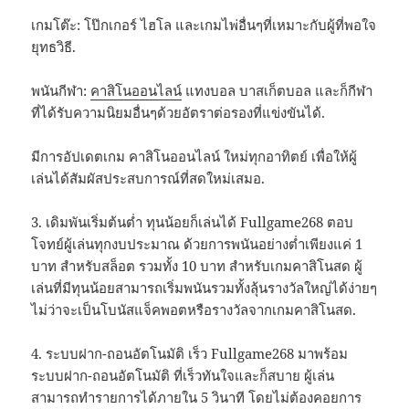
เกมโต๊ะ: โป๊กเกอร์ ไฮโล และเกมไพ่อื่นๆที่เหมาะกับผู้ที่พอใจ
ยุทธวิธี.
พนันกีฬา:
คาสิโนออนไลน์
แทงบอล บาสเก็ตบอล และก็กีฬา
ที่ได้รับความนิยมอื่นๆด้วยอัตราต่อรองที่แข่งขันได้.
มีการอัปเดตเกม คาสิโนออนไลน์ ใหม่ทุกอาทิตย์ เพื่อให้ผู้
เล่นได้สัมผัสประสบการณ์ที่สดใหม่เสมอ.
3. เดิมพันเริ่มต้นต่ำ ทุนน้อยก็เล่นได้ Fullgame268 ตอบ
โจทย์ผู้เล่นทุกงบประมาณ ด้วยการพนันอย่างต่ำเพียงแค่ 1
บาท สำหรับสล็อต รวมทั้ง 10 บาท สำหรับเกมคาสิโนสด ผู้
เล่นที่มีทุนน้อยสามารถเริ่มพนันรวมทั้งลุ้นรางวัลใหญ่ได้ง่ายๆ
ไม่ว่าจะเป็นโบนัสแจ็คพอตหรือรางวัลจากเกมคาสิโนสด.
4. ระบบฝาก-ถอนอัตโนมัติ เร็ว Fullgame268 มาพร้อม
ระบบฝาก-ถอนอัตโนมัติ ที่เร็วทันใจและก็สบาย ผู้เล่น
สามารถทำรายการได้ภายใน 5 วินาที โดยไม่ต้องคอยการ