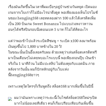
เรื่องมันเกิดขึ้นในเวลาที่ผมเบื่อๆอยู่บ้านช่วงวันหยุด เปิดมอง
เกมจากเว็บเก่าก็ไม่มีอะไรน่าดึงดูด พอเพียงมองเห็นโปรโมชั่
นของ hengjing168 เลยทดลองฝาก 100 แล้วได้เครดิตเพิ่ม
เป็น 200 ปั่นเกม Sweet Bonanza ไปแบบง่วงหงาวหาวน
อนๆได้ฟรีสปินรอบนึงตอนเบท 5 บาท ก็ไม่ได้คิดอะไร
แต่ว่าพอเข้าไปแล้วระเบิดสีชมพู + ระเบิด x100 ลงมาพร้อม
เงินพุ่งขึ้นไป 1,800 บาทข้างใน 20 วิ!
ในขณะนั้นเป็นอึ้งเลยครับผม ด้วยเหตุว่าเล่นสล็อตเครดิตฟรี
มาเป็นเดือนๆไม่เคยพบอะไรแบบนี้ พอเพียงถอนปุ๊บ เงินเข้า
จริงใน 1 นาทีถ้วน ไม่มีแปะสลิป ไม่ต้องคุยกับแอดมิน ภาย
หลังจากวันนั้น ผมก็ปักหลักอยู่กับเว็บแห่ง
นี้hengjing168ยาวๆ
เพราะเหตุใดใครๆก็เริ่มพูดถึง สล็อต168 มากเพิ่มขึ้นในปีนี้
ผมว่ามันเพราะเหตุว่าระยะนี้เว็บไซต์สล็อต168ใหม่ๆเปิด
มากไม่น้อยเลยทีเดียว คนก็เริ่มเปรียบเทียบกันเพิ่มขึ้น