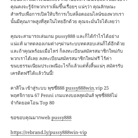
คุณคงจะรู้จักพวกเราเพิ่มขึ้นเรื่อยๆ แน่ๆว่า คุณลักษณะ
สำหรับเพื่อการเปิดให้บริการเว็บสล็อตออนไลน์ของพวกเรา
นั้นมีคุณภาพสูงที่สุดในไทยอีกด้วย คุณจะมั่นใจได้เลยว่า
คุณจะสามารถเล่นเกม pussy888 และก็ได้กำไรได้อย่าง
แน่แท้ มาทดลองเกมต่างๆผ่านระบบทดสอบเล่นก็ได้อีกด้วย
และถ้าคุณพร้อมเมื่อไหร่ ก็ลงทะเบียนสมัครสมาชิกใหม่กับ
พวกเราได้เลย ลงทะเบียนสมัครสมาชิกใหม่ฟรี ไร้ค่า
ขนบธรรมเนียมประเพณีอะไรก็แล้วแต่ทั้งสิ้นแน่ๆ สมัครรับ
เครดิตฟรีได้แล้ววันนี้!
คาสิโน เข้าสู่ระบบ พุซซี่888
pussy888win
.vip 25
พฤศจิกายน 67 Penni เกมแทงบอลสุดมันส์ พุซซี่888ไม่
จำกัดยอดโอน Top 80
ขอขอบคุณมากweb
pussy888
https://rebrand.ly/pussy888win-vip