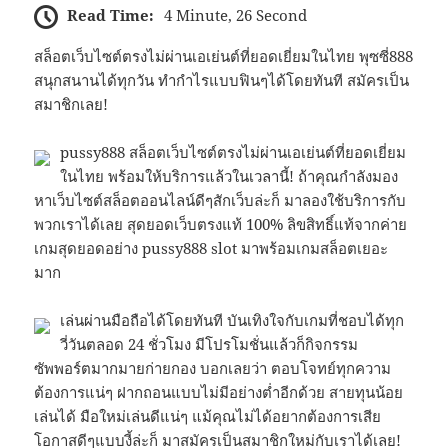
Read Time:
4 Minute, 26 Second
สล็อตเว็บไซต์ตรงไม่ผ่านเอเย่นต์ที่ยอดเยี่ยมในไทย พุซซี่888
สนุกสนานได้ทุกวัน ทำกำไรแบบฟินๆได้โดยทันที สมัครเป็น
สมาชิกเลย!
pussy888 สล็อตเว็บไซต์ตรงไม่ผ่านเอเย่นต์ที่ยอดเยี่ยม
ในไทย พร้อมให้บริการแล้วในเวลานี้! ถ้าคุณกำลังมอง
หาเว็บไซต์สล็อตออนไลน์ดีๆสักเว็บล่ะก็ มาลองใช้บริการกับ
พวกเราได้เลย สุดยอดเว็บตรงแท้ 100% ลิขสิทธิ์แท้จากค่าย
เกมสุดยอดอย่าง pussy888 slot มาพร้อมเกมสล็อตเยอะ
มาก
เล่นผ่านมือถือได้โดยทันที บันเทิงใจกับเกมที่ชอบได้ทุก
วี่วันตลอด 24 ชั่วโมง มีโปรโมชั่นแล้วก็กิจกรรม
ซัพพอร์ตมากมายก่ายกอง บอกเลยว่า ตอบโจทย์ทุกความ
ต้องการแน่ๆ ฝากถอนแบบไม่มีอย่างต่ำอีกด้วย สายทุนน้อย
เล่นได้ มือใหม่เล่นดีแน่ๆ แม้คุณไม่ได้อยากต้องการเสีย
โอกาสดีๆแบบงี้ล่ะก็ มาสมัครเป็นสมาชิกใหม่กับเราได้เลย!