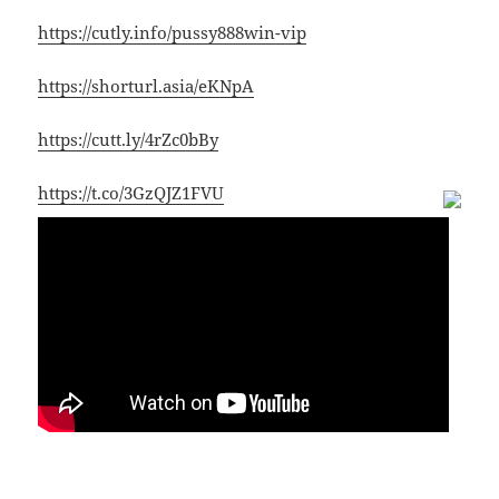
https://cutly.info/pussy888win-vip
https://shorturl.asia/eKNpA
https://cutt.ly/4rZc0bBy
https://t.co/3GzQJZ1FVU