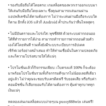
• รองรับมือถือได้โดยตรง: เกมสล็อตของพวกเราออกแบบมา
ให้เล่นกับมือถือโดยเฉพาะ ซึ่งคุณสามารถเล่นเกมผ่าน
แอปพลิเคชันได้ตามต้องการ ไม่ว่าจะเล่นผ่านมือถือระบบใด
ก็ตาม อีกทั้ง iOS แล้วก็ Android ค้ำประกันว่าลื่นไหลสุดๆ
• ไม่มีอันตรายและโปร่งใส: พุซซี่888 ด้วยระบบฝากถอนออ
โต้ที่ทำรายการได้ง่าย สามารถทำรายการฝากถอนด้วยตัว
เองได้โดยทันที รวมทั้งยังมีระบบระเบียบการอัปเดต
เซิร์ฟเวอร์อย่างสม่ำเสมอ ทำให้ท่านเชื่อมั่นในความปลอดภัย
และก็ความโปร่งสบายใสได้แน่ๆ
• โปรโมชั่นแล้วก็กิจกรรมเพียบ: เว็บตรงแท้ 100% ก็จะต้อง
มาพร้อมโปรโมชั่นรวมทั้งกิจกรรมดีๆมากไม่น้อยเลยทีเดียว
อยู่แล้ว ไม่ว่าคุณจะชอบรับเครดิตฟรี รับยอดเสีย หรือรับค่า
คอมมิชชั่น ก็เลือกยอมรับได้ตามต้องการ คุ้มค่าทุกบาททุก
เงินแน่ๆ
ทดลองเล่นเกมสล็อตแบบง่ายๆบน pussy888win เล่นฟรี!