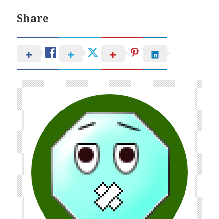
Share