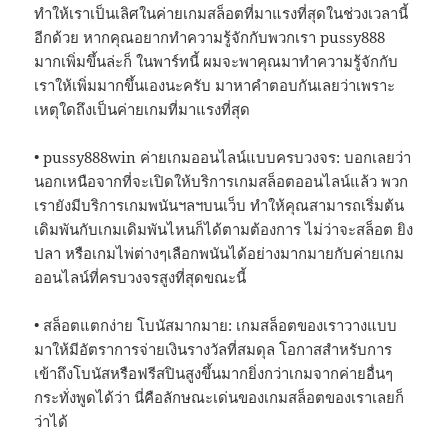
ทำให้เราเป็นเลิศในค่ายเกมสล็อตที่มาแรงที่สุดในช่วงเวลานี้
อีกด้วย หากคุณอยากทำความรู้จักกับพวกเรา pussy888
มากเพิ่มขึ้นล่ะก็ ในพาร์ทนี้ ผมจะพาคุณมาทำความรู้จักกับ
เราให้เพิ่มมากขึ้นเองนะครับ มาหาคำตอบกันเลยว่าเพราะ
เหตุใดถึงเป็นค่ายเกมที่มาแรงที่สุด
• pussy888win ค่ายเกมออนไลน์แบบครบวงจร: บอกเลยว่า
นอกเหนือจากที่จะเปิดให้บริการเกมสล็อตออนไลน์แล้ว พวก
เรายังมีบริการเกมพนันฯลฯบนเว็บ ทำให้คุณสามารถเริ่มต้น
เดิมพันกับเกมเดิมพันไหนก็ได้ตามต้องการ ไม่ว่าจะสล็อต ยิง
ปลา หรือเกมไพ่ต่างๆเลือกพนันได้อย่างมากมายกับค่ายเกม
ออนไลน์ที่ครบวงจรสูงที่สุดขณะนี้
• สล็อตแตกง่าย โบนัสมากมาย: เกมสล็อตของเราวางแบบ
มาให้มีอัตราการจ่ายเงินรางวัลที่สมดุล โอกาสสำหรับการ
เข้าถึงโบนัสหรือฟรีสปินสูงขึ้นมากยิ่งกว่าเกมจากค่ายอื่นๆ
กระทั่งพูดได้ว่า นี่คือลักษณะเด่นของเกมสล็อตของเราเลยก็
ว่าได้