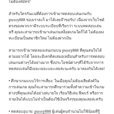
ไม่ต้องสมัคร!
สำหรับใครกันแน่ที่ต้องการเข้ามาทดสอบเล่นเกมกับ
pussy888 ของเราล่ะก็ มาได้เลยจ๊าขอรับ! เนื่องจากเว็บไซต์
ตรงของพวกเรามีระบบระเบียบที่เรียกว่า ระบบทดสอบเล่น
ฟรี คุณจะสามารถเข้ามาเล่นเกมสล็อตเกมใดก็ได้ ไม่ต้องลง
ทะเบียนเป็นสมาชิกใหม่ ไม่ต้องฝากเงิน
สามารถเข้ามาทดลองเล่นเกมบน pussy888 ที่คุณสนใจได้
ตามอยากได้ โดยจะมีเครดิตเสมอเหมือนสำหรับการทดสอบ
เล่นเกมต่างๆได้อย่างมาก ซึ่งประโยชน์ต่างๆที่ได้รับจากการ
ทดสอบเล่นก็มีเยอะเยอะแยะเลยล่ะนะครับ มาลองกันได้เลย!
• ศึกษาเกมแบบไร้การเสี่ยง: ในเมื่อคุณไม่ต้องเสียตังค์ใน
การเล่นเกม คุณก็จะสามารถศึกษารวมทั้งทำความเข้าใจเกม
ต่างๆที่คุณเล่นได้อย่างสบายใจ เรียนวิธีเล่น ฟีพบร์ หรือการ
จ่ายเงินได้แบบไม่จำเป็นต้องใช้เงินจริงๆของคุณเลยล่ะครับ
• ทดสอบอุบาย:
pussy888
ผู้เล่นผู้คนจำนวนไม่ใช้น้อยที่รู้